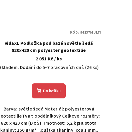
KÓD:
94237MULTI
vidaXL Podložka pod bazén světle šedá
820x420 cm polyester geotextilie
2 051 Kč
/ ks
Skladem. Dodání do 5-7 pracovních dní.
(26 ks)
Do košíku
Barva: světle šedá Materiál: polyesterová
geotextilieTvar: obdélníkový Celkové rozměry:
820 x 420 cm (D x Š) Hmotnost: 5,2 kgHustota
tkaniny: 150 g/m²Tloušťka tkaniny: cca 1 mm...