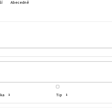
ší
Abecedně
nka
Tip
1
1