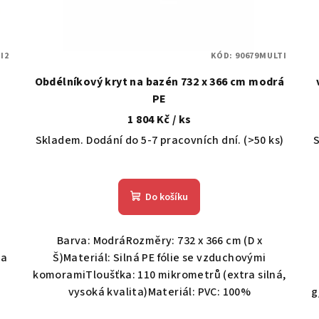
I2
KÓD:
90679MULTI
Obdélníkový kryt na bazén 732 x 366 cm modrá
PE
1 804 Kč
/ ks
Skladem. Dodání do 5-7 pracovních dní.
(>50 ks)
S
Do košíku
Barva: ModráRozměry: 732 x 366 cm (D x
ta
Š)Materiál: Silná PE fólie se vzduchovými
komoramiTloušťka: 110 mikrometrů (extra silná,
vysoká kvalita)Materiál: PVC: 100%
g