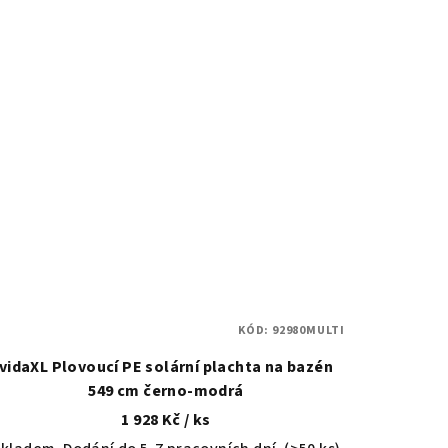
KÓD:
92980MULTI
vidaXL Plovoucí PE solární plachta na bazén
549 cm černo-modrá
1 928 Kč
/ ks