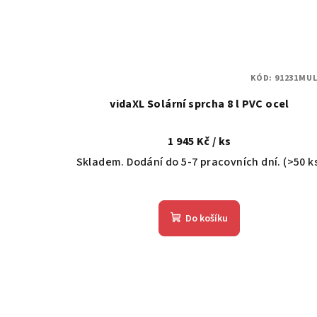
KÓD:
91231MUL
vidaXL Solární sprcha 8 l PVC ocel
1 945 Kč
/ ks
Skladem. Dodání do 5-7 pracovních dní.
(>50 k
Do košíku