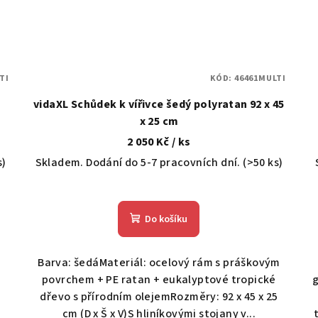
TI
KÓD:
46461MULTI
vidaXL Schůdek k vířivce šedý polyratan 92 x 45
x 25 cm
2 050 Kč
/ ks
s)
Skladem. Dodání do 5-7 pracovních dní.
(>50 ks)
Do košíku
Barva: šedáMateriál: ocelový rám s práškovým
povrchem + PE ratan + eukalyptové tropické
dřevo s přírodním olejemRozměry: 92 x 45 x 25
cm (D x Š x V)S hliníkovými stojany v...