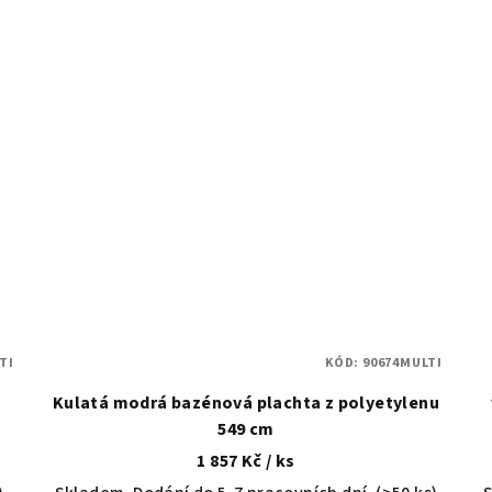
TI
KÓD:
90674MULTI
a
Kulatá modrá bazénová plachta z polyetylenu
549 cm
1 857 Kč
/ ks