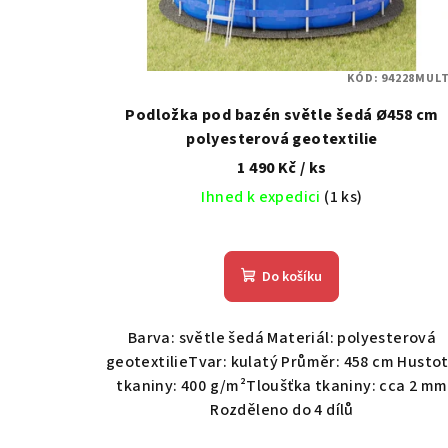
r
o
KÓD:
94228MULT
d
Podložka pod bazén světle šedá Ø458 cm
u
polyesterová geotextilie
1 490 Kč
/ ks
k
Ihned k expedici
(1 ks)
t
ů
Do košíku
Barva: světle šedá Materiál: polyesterová
geotextilieTvar: kulatý Průměr: 458 cm Husto
tkaniny: 400 g/m²Tloušťka tkaniny: cca 2 mm
Rozděleno do 4 dílů