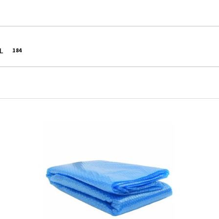
XL
184