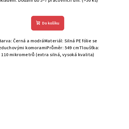
kladem. Dodání do 5-7 pracovních dní.
(>50 ks)
Do košíku
Barva: Černá a modráMateriál: Silná PE fólie se
zduchovými komoramiPrůměr: 549 cmTloušťka:
110 mikrometrů (extra silná, vysoká kvalita)