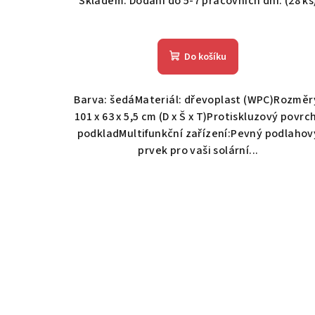
Skladem. Dodání do 5-7 pracovních dní.
(28 ks
Do košíku
Barva: šedáMateriál: dřevoplast (WPC)Rozměr
101 x 63 x 5,5 cm (D x Š x T)Protiskluzový povrch
podkladMultifunkční zařízení:Pevný podlahov
prvek pro vaši solární...