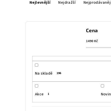
Nejlevnější
Nejdražší
Nejprodávaněj
a
z
e
Cena
n
í
1490
Kč
p
r
o
Na skladě
196
d
u
Akce
Novi
1
k
t