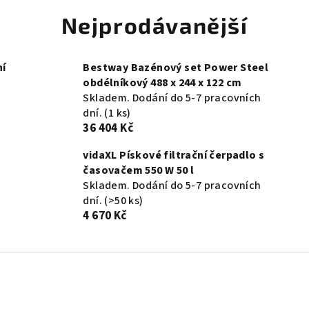
Nejprodávanější
ní
Bestway Bazénový set Power Steel
obdélníkový 488 x 244 x 122 cm
Skladem. Dodání do 5-7 pracovních
dní.
(1 ks)
36 404 Kč
vidaXL Pískové filtrační čerpadlo s
časovačem 550 W 50 l
Skladem. Dodání do 5-7 pracovních
dní.
(>50 ks)
4 670 Kč