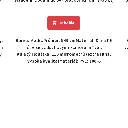
)
Skladem. Dodání do 5-7 pracovních dní.
(>50 ks)
S
Do košíku
y:
Barva: ModráPrůměr: 549 cmMateriál: Silná PE
 i
fólie se vzduchovými komoramiTvar:
v
ý
KulatýTloušťka: 110 mikrometrů (extra silná,
vysoká kvalita)Materiál: PVC: 100%