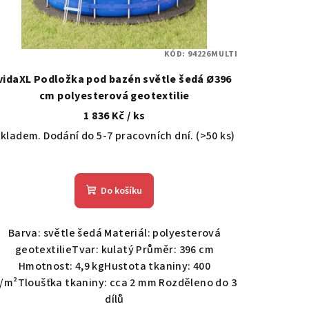
KÓD:
94226MULTI
vidaXL Podložka pod bazén světle šedá Ø396
cm polyesterová geotextilie
1 836 Kč
/ ks
kladem. Dodání do 5-7 pracovních dní.
(>50 ks)
Do košíku
Barva: světle šedá Materiál: polyesterová
geotextilieTvar: kulatý Průměr: 396 cm
Hmotnost: 4,9 kgHustota tkaniny: 400
/m²Tloušťka tkaniny: cca 2 mm Rozděleno do 3
dílů