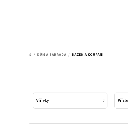
Přejít
na
obsah
/
DŮM A ZAHRADA
/
BAZÉN A KOUPÁNÍ
DOMŮ
Vířivky