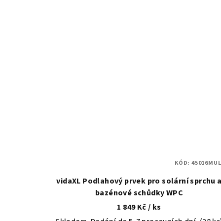
KÓD:
45016MUL
vidaXL Podlahový prvek pro solární sprchu 
bazénové schůdky WPC
1 849 Kč
/ ks