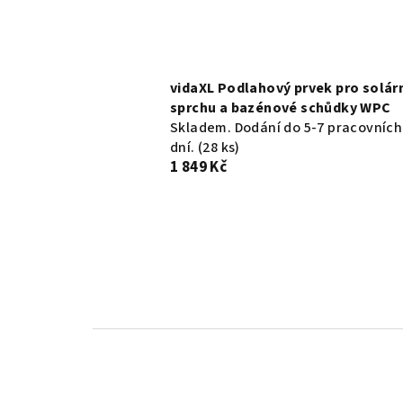
vidaXL Podlahový prvek pro solár
sprchu a bazénové schůdky WPC
Skladem. Dodání do 5-7 pracovních
dní.
(28 ks)
1 849 Kč
Ř