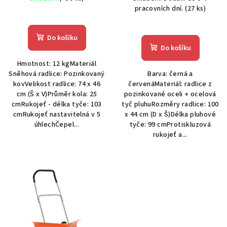
k
pracovních dní.
(27 ks)
t
ů
Do košíku
Do košíku
Hmotnost: 12 kgMateriál
Sněhová radlice: Pozinkovaný
Barva: černá a
kovVelikost radlice: 74 x 46
červenáMateriál: radlice z
cm (Š x V)Průměr kola: 25
pozinkované oceli + ocelová
cmRukojeť - délka tyče: 103
tyč pluhuRozměry radlice: 100
cmRukojeť nastavitelná v 5
x 44 cm (D x Š)Délka pluhové
úhlechČepel...
tyče: 99 cmProtiskluzová
rukojeť a...