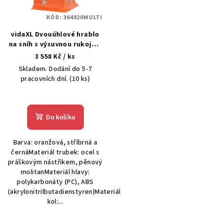
KÓD:
364820MULTI
vidaXL Dvouúhlové hrablo
na sníh s výsuvnou rukojetí
oranžové ocel
3 558 Kč
/ ks
Skladem. Dodání do 5-7
pracovních dní.
(10 ks)
Do košíku
Barva: oranžová, stříbrná a
černáMateriál trubek: ocel s
práškovým nástřikem, pěnový
molitanMateriál hlavy:
polykarbonáty (PC), ABS
(akrylonitrilbutadienstyren)Materiál
kol:...