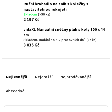
Ruční hrabadlo na sníh s kolečky s
nastavitelnou rukojetí
Skladom
(>50 ks)
2 197 Kč
vidaXL Manuální sněžný pluh s koly 100 x 44
cm
Skladem. Dodání do 5-7 pracovních dní.
(27 ks)
3 035 Kč
Ř
a
Nejlevnější
Nejdražší
Nejprodávanější
z
e
Abecedně
n
í
p