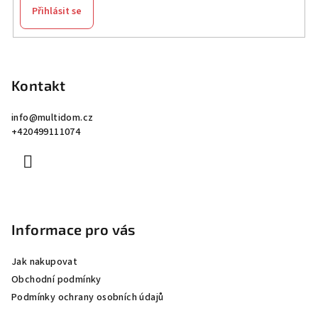
Přihlásit se
Z
á
p
Kontakt
a
info
@
multidom.cz
t
+420499111074
í
Informace pro vás
Jak nakupovat
Obchodní podmínky
Podmínky ochrany osobních údajů