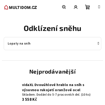
Přejít
na
obsah
Nákupní
Hledat
Přihlášení
Odklízení sněhu
košík
Lopaty na sníh
Nejprodávanější
vidaXL Dvouúhlové hrablo na sníh s
výsuvnou rukojetí oranžové ocel
Skladem. Dodání do 5-7 pracovních dní.
(10 ks)
3 558 Kč