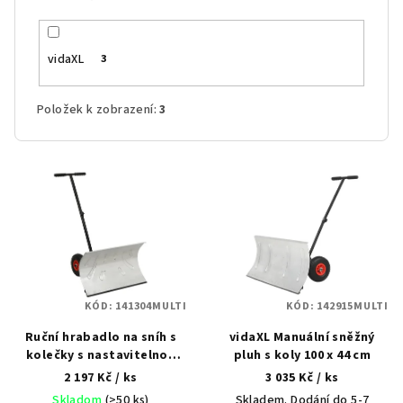
vidaXL
3
Položek k zobrazení:
3
V
ý
p
i
s
p
KÓD:
141304MULTI
KÓD:
142915MULTI
r
Ruční hrabadlo na sníh s
vidaXL Manuální sněžný
o
kolečky s nastavitelnou
pluh s koly 100 x 44 cm
d
rukojetí
2 197 Kč
/ ks
3 035 Kč
/ ks
u
Skladom
(>50 ks)
Skladem. Dodání do 5-7