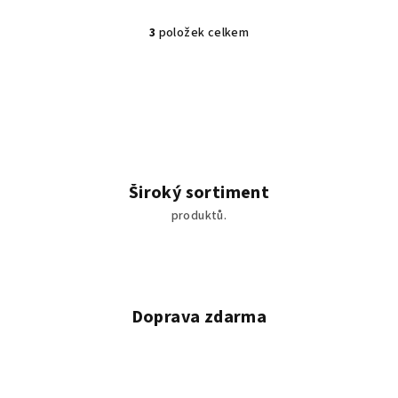
3
položek celkem
O
v
l
á
d
a
c
í
Široký sortiment
p
produktů.
r
v
k
y
v
Doprava zdarma
ý
p
i
s