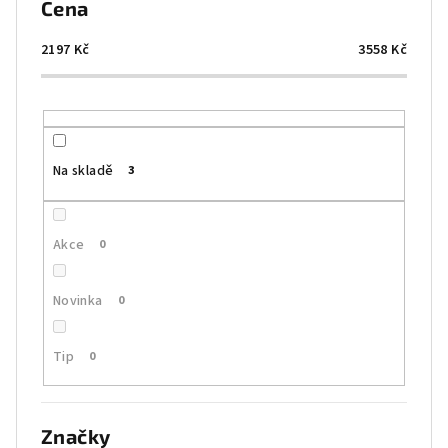
Cena
r
o
2197
Kč
3558
Kč
d
u
k
t
Na skladě
3
ů
Akce
0
Novinka
0
Tip
0
Značky