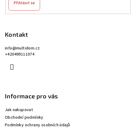
Přihlásit se
Z
á
p
Kontakt
a
info
@
multidom.cz
t
+420499111074
í
Informace pro vás
Jak nakupovat
Obchodní podmínky
Podmínky ochrany osobních údajů