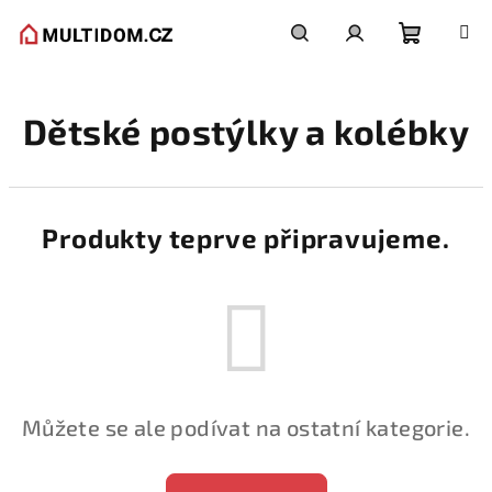
Přejít
na
obsah
Nákupní
Hledat
Přihlášení
Dětské postýlky a kolébky
košík
Produkty teprve připravujeme.
Můžete se ale podívat na ostatní kategorie.