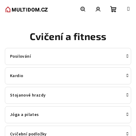
Přejít
na
obsah
Nákupní
Hledat
Přihlášení
Cvičení a fitness
košík
Posilování
Kardio
Stojanové hrazdy
Jóga a pilates
Cvičební podložky