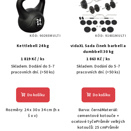
p
i
s
p
KÓD:
90293MULTI
KÓD:
91401MULTI
r
Kettlebell 24 kg
vidaXL Sada činek barbell a
o
dumbbell 30 kg
d
1 819 Kč
/ ks
1 863 Kč
/ ks
u
Skladem. Dodání do 5-7
Skladem. Dodání do 5-7
k
pracovních dní.
(>50 ks)
pracovních dní.
(>50 ks)
t
ů
Do košíku
Do košíku
Rozměry: 24 x 30 x 34 cm (h x
Barva: černáMateriál:
š x v)
cementové kotouče +
ocelové tyčePrůměr velkých
kotoučů: 25 cmPrůměr