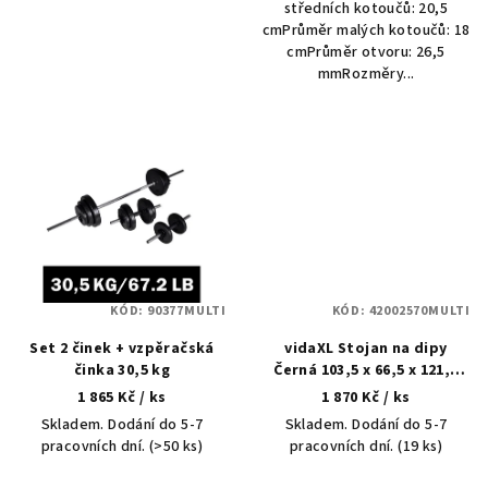
středních kotoučů: 20,5
cmPrůměr malých kotoučů: 18
cmPrůměr otvoru: 26,5
mmRozměry...
KÓD:
90377MULTI
KÓD:
42002570MULTI
Set 2 činek + vzpěračská
vidaXL Stojan na dipy
činka 30,5 kg
Černá 103,5 x 66,5 x 121,5
cm
1 865 Kč
/ ks
1 870 Kč
/ ks
Skladem. Dodání do 5-7
Skladem. Dodání do 5-7
pracovních dní.
(>50 ks)
pracovních dní.
(19 ks)