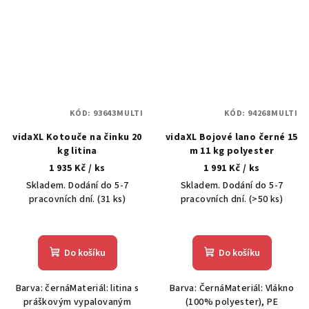
KÓD:
93643MULTI
KÓD:
94268MULTI
vidaXL Kotouče na činku 20
vidaXL Bojové lano černé 15
kg litina
m 11 kg polyester
1 935 Kč
/ ks
1 991 Kč
/ ks
Skladem. Dodání do 5-7
Skladem. Dodání do 5-7
pracovních dní.
(31 ks)
pracovních dní.
(>50 ks)
Do košíku
Do košíku
Barva: černáMateriál: litina s
Barva: ČernáMateriál: Vlákno
práškovým vypalovaným
(100% polyester), PE