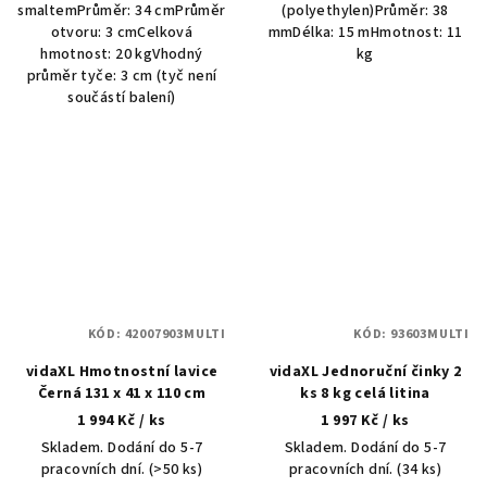
smaltemPrůměr: 34 cmPrůměr
(polyethylen)Průměr: 38
otvoru: 3 cmCelková
mmDélka: 15 mHmotnost: 11
hmotnost: 20 kgVhodný
kg
průměr tyče: 3 cm (tyč není
součástí balení)
KÓD:
42007903MULTI
KÓD:
93603MULTI
vidaXL Hmotnostní lavice
vidaXL Jednoruční činky 2
Černá 131 x 41 x 110 cm
ks 8 kg celá litina
1 994 Kč
/ ks
1 997 Kč
/ ks
Skladem. Dodání do 5-7
Skladem. Dodání do 5-7
pracovních dní.
(>50 ks)
pracovních dní.
(34 ks)