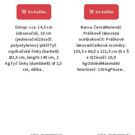
Do košíku
Do košíku
Úchop: cca. 14,5 cm
Barva: ČernáMateriál:
(obouruční), 10 cm
Práškově lakovaná
(jednoruční)Závaží:
ocelDokončit: Práškové
polyetylenový plášťTyč
lakováníCelkové rozměry:
vzpěračské činky (barbell):
103,5 x 66,5 x 121,5 cm (D x Š
Ø2,5 cm, length 140 cm, 2
x V)Závaží: 10,9
kgTyč činky (dumbbell): Ø 2,5
kgOdolnéMaximální
cm, délka...
hmotnost: 120 kgPouze...