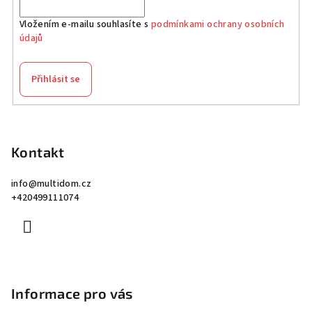
Vložením e-mailu souhlasíte s
podmínkami ochrany osobních
údajů
Přihlásit se
Z
á
p
Kontakt
a
info
@
multidom.cz
t
+420499111074
í
Informace pro vás