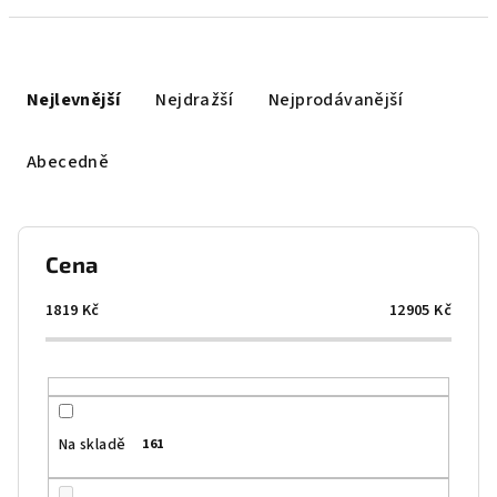
Ř
a
Nejlevnější
Nejdražší
Nejprodávanější
z
e
Abecedně
n
í
p
Cena
r
o
1819
Kč
12905
Kč
d
u
k
t
Na skladě
161
ů