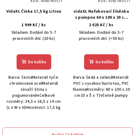
KÓD:
93607MULTI
KÓD:
92657MULTI
VidaXL Činka 17,5 kg Litina
vidaXL Nafukovací žíněnka
s pumpou 60 x 100 x 20 cm
PVC zelená
1 999 Kč
/ ks
2 025 Kč
/ ks
Skladem. Dodání do 5-7
Skladem. Dodání do 5-7
pracovních dní.
(20 ks)
pracovních dní.
(>50 ks)
Do košíku
Do košíku
Barva: černáMateriál tyče:
Barva: šedá a zelenáMateriál:
chromovaná ocelMateriál
PVC s vysokou hustotou, PVC
závaží: litina s
tkaninaRozměry: 60 x 100 x 20
pogumovánímCelkové
cm (D x Š x T)Včetně pumpy
rozměry: 34,5 x 16,5 x 14 cm
(L x W x H)Hmotnost: 17,5 kg
Načíst 12 dalších