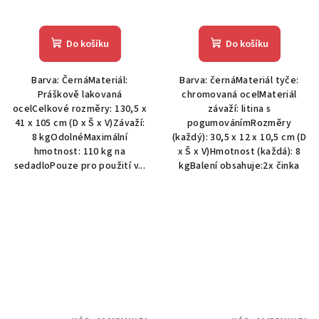
Do košíku
Do košíku
Barva: ČernáMateriál:
Barva: černáMateriál tyče:
Práškově lakovaná
chromovaná ocelMateriál
ocelCelkové rozměry: 130,5 x
závaží: litina s
41 x 105 cm (D x Š x V)Závaží:
pogumovánímRozměry
8 kgOdolnéMaximální
(každý): 30,5 x 12 x 10,5 cm (D
hmotnost: 110 kg na
x Š x V)Hmotnost (každá): 8
sedadloPouze pro použití v...
kgBalení obsahuje:2x činka