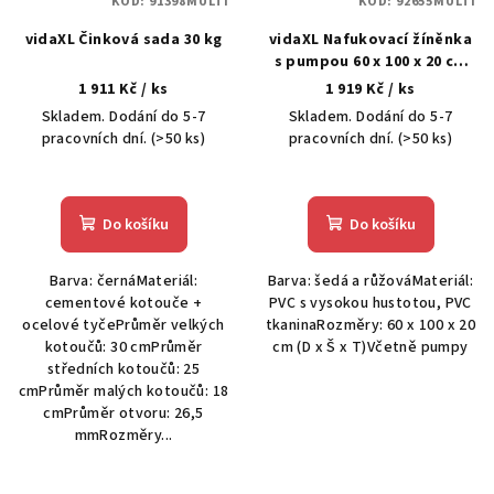
KÓD:
91398MULTI
KÓD:
92655MULTI
vidaXL Činková sada 30 kg
vidaXL Nafukovací žíněnka
s pumpou 60 x 100 x 20 cm
PVC růžová
1 911 Kč
/ ks
1 919 Kč
/ ks
Skladem. Dodání do 5-7
Skladem. Dodání do 5-7
pracovních dní.
(>50 ks)
pracovních dní.
(>50 ks)
Do košíku
Do košíku
Barva: černáMateriál:
Barva: šedá a růžováMateriál:
cementové kotouče +
PVC s vysokou hustotou, PVC
ocelové tyčePrůměr velkých
tkaninaRozměry: 60 x 100 x 20
kotoučů: 30 cmPrůměr
cm (D x Š x T)Včetně pumpy
středních kotoučů: 25
cmPrůměr malých kotoučů: 18
cmPrůměr otvoru: 26,5
mmRozměry...