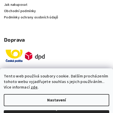
Jak nakupovat
Obchodní podmínky
Podmínky ochrany osobních údajů
Doprava
Tento web používá soubory cookie. Dalším procházením
Platby
tohoto webu vyjadřujete souhlas s jejich používáním..
Více informací
zde
.
„Odpovídáme okamžitě. S čím
Nastavení
vám můžeme pomoci?“
Copyright 2026
Multidom.cz
. Všechna práva vyhrazena.
Upravit nastavení cookies