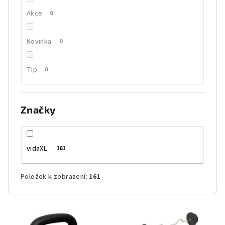
Akce
0
Novinka
0
Tip
0
Značky
vidaXL
161
Položek k zobrazení:
161
V
ý