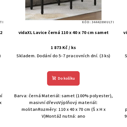
TI
KÓD:
344428MULTI
42
vidaXL Lavice černá 110 x 40 x 70 cm samet
v
1 873 Kč
/ ks
)
Skladem. Dodání do 5-7 pracovních dní.
(3 ks)
S
Do košíku
ní
Barva: černá Materiál: samet (100% polyester),
x
masivní dřevoVýplňový materiál:
molitanRozměry: 110 x 40 x 70 cm (Š x H x
V)Montáž nutná: ano
9