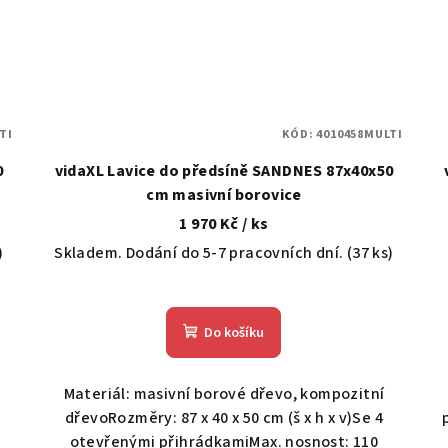
TI
KÓD:
4010458MULTI
0
vidaXL Lavice do předsíně SANDNES 87x40x50
cm masivní borovice
1 970 Kč
/ ks
)
Skladem. Dodání do 5-7 pracovních dní.
(37 ks)
Do košíku
Materiál: masivní borové dřevo, kompozitní
dřevoRozměry: 87 x 40 x 50 cm (š x h x v)Se 4
otevřenými přihrádkamiMax. nosnost: 110