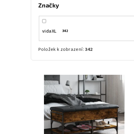
Značky
ů
vidaXL
342
Položek k zobrazení:
342
V
ý
p
i
s
p