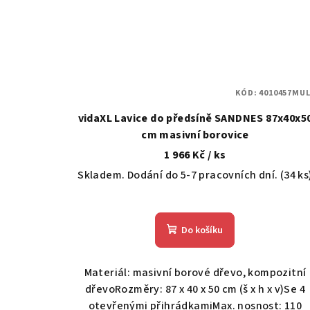
KÓD:
4010457MUL
vidaXL Lavice do předsíně SANDNES 87x40x5
cm masivní borovice
1 966 Kč
/ ks
Skladem. Dodání do 5-7 pracovních dní.
(34 ks
Do košíku
Materiál: masivní borové dřevo, kompozitní
dřevoRozměry: 87 x 40 x 50 cm (š x h x v)Se 4
otevřenými přihrádkamiMax. nosnost: 110