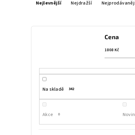
Nejlevnější
Nejdražší
Nejprodávaněj
a
z
e
Cena
n
í
1808
Kč
p
r
o
Na skladě
342
d
u
Akce
Novi
0
k
t