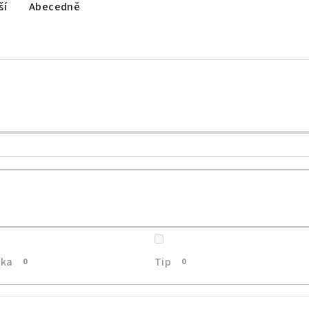
ší
Abecedně
nka
Tip
0
0