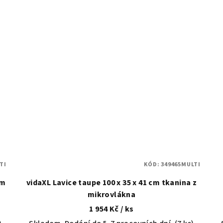
TI
KÓD:
349465MULTI
cm
vidaXL Lavice taupe 100 x 35 x 41 cm tkanina z
mikrovlákna
1 954 Kč
/ ks