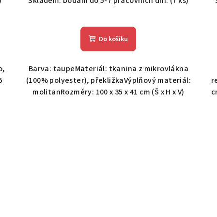
)
Skladem. Dodání do 5-7 pracovních dní.
(7 ks)
Do košíku
o,
Barva: taupeMateriál: tkanina z mikrovlákna
5
(100% polyester), překližkaVýplňový materiál:
r
molitanRozměry: 100 x 35 x 41 cm (Š x H x V)
c
e