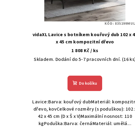
r
o
KÓD:
835199MUL
d
vidaXL Lavice s botníkem kouřový dub 102 x 
u
x 45 cm kompozitní dřevo
1 808 Kč
/ ks
k
Skladem. Dodání do 5-7 pracovních dní.
(16 ks
t
ů
Do košíku
Lavice:Barva: kouřový dubMateriál: kompozit
dřevo, kovCelkové rozměry (s poduškou): 102 
42 x 45 cm (D x Š x V)Maximální nosnost: 110
kgPoduška:Barva: černáMateriál: umělá...