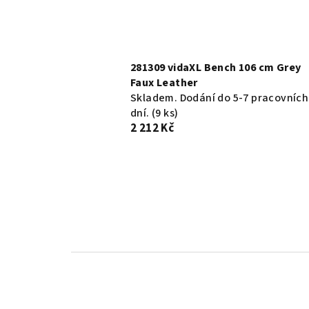
281309 vidaXL Bench 106 cm Grey
Faux Leather
Skladem. Dodání do 5-7 pracovních
dní.
(9 ks)
2 212 Kč
Ř