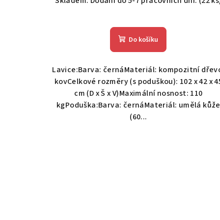
Skladem. Dodání do 5-7 pracovních dní.
(22 ks
Do košíku
Lavice:Barva: černáMateriál: kompozitní dřev
kovCelkové rozměry (s poduškou): 102 x 42 x 4
cm (D x Š x V)Maximální nosnost: 110
kgPoduška:Barva: černáMateriál: umělá kůž
(60...