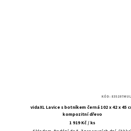
KÓD:
835197MUL
vidaXL Lavice s botníkem černá 102 x 42 x 45 
kompozitní dřevo
1 919 Kč
/ ks