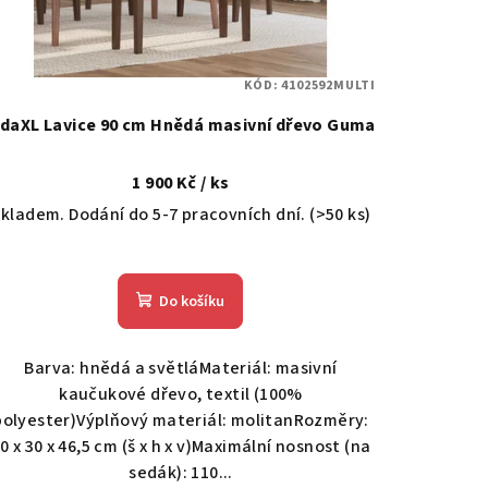
KÓD:
4102592MULTI
idaXL Lavice 90 cm Hnědá masivní dřevo Guma
1 900 Kč
/ ks
kladem. Dodání do 5-7 pracovních dní.
(>50 ks)
Do košíku
Barva: hnědá a světláMateriál: masivní
kaučukové dřevo, textil (100%
polyester)Výplňový materiál: molitanRozměry:
0 x 30 x 46,5 cm (š x h x v)Maximální nosnost (na
sedák): 110...