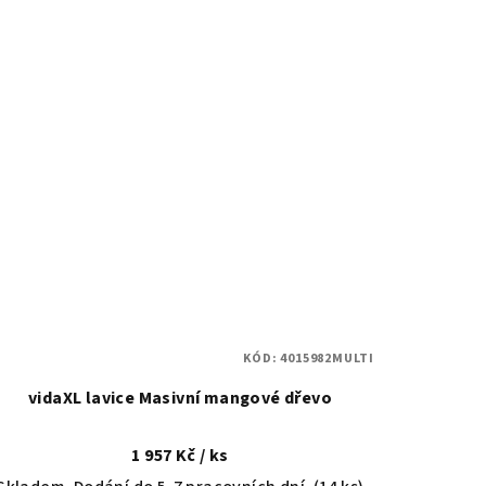
KÓD:
4015982MULTI
vidaXL lavice Masivní mangové dřevo
1 957 Kč
/ ks