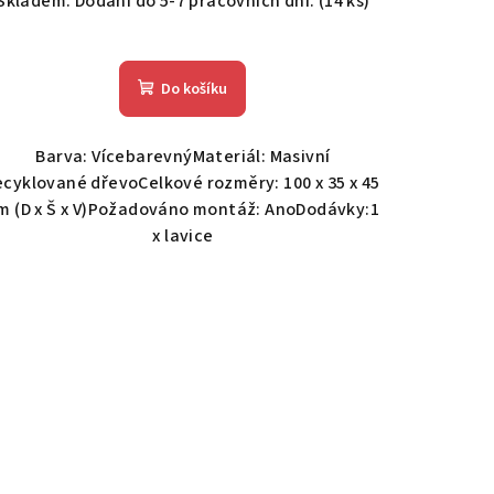
Skladem. Dodání do 5-7 pracovních dní.
(14 ks)
Do košíku
Barva: VícebarevnýMateriál: Masivní
ecyklované dřevoCelkové rozměry: 100 x 35 x 45
m (D x Š x V)Požadováno montáž: AnoDodávky:1
x lavice