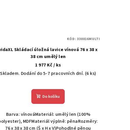
KÓD:
338816MULTI
vidaXL Skládací úložná lavice vínová 76 x 38 x
38 cm umělý len
1 977 Kč
/ ks
Skladem. Dodání do 5-7 pracovních dní.
(6 ks)
Do košíku
Barva: vínováMateriál: umělý len (100%
polyester), MDFMateriál výplně: pěnaRozměry:
76 x 38 x 38 cm (Š x H x V)Pohodlné pěnou