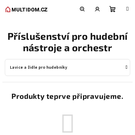
Přejít
na
obsah
Nákupní
Hledat
Přihlášení
Příslušenství pro hudební
košík
nástroje a orchestr
Lavice a židle pro hudebníky
Produkty teprve připravujeme.