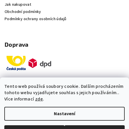
Jak nakupovat
Obchodní podmínky
Podmínky ochrany osobních údajů
Doprava
Tento web používá soubory cookie. Dalším procházením
Platby
tohoto webu vyjadřujete souhlas s jejich používáním..
Více informací
zde
.
„Odpovídáme okamžitě. S čím
Nastavení
vám můžeme pomoci?“
Copyright 2026
Multidom.cz
. Všechna práva vyhrazena.
Upravit nastavení cookies