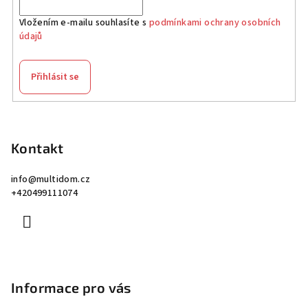
Vložením e-mailu souhlasíte s
podmínkami ochrany osobních
údajů
Přihlásit se
Z
á
p
Kontakt
a
info
@
multidom.cz
t
+420499111074
í
Informace pro vás