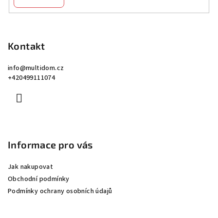
Z
á
p
Kontakt
a
info
@
multidom.cz
t
+420499111074
í
Informace pro vás
Jak nakupovat
Obchodní podmínky
Podmínky ochrany osobních údajů