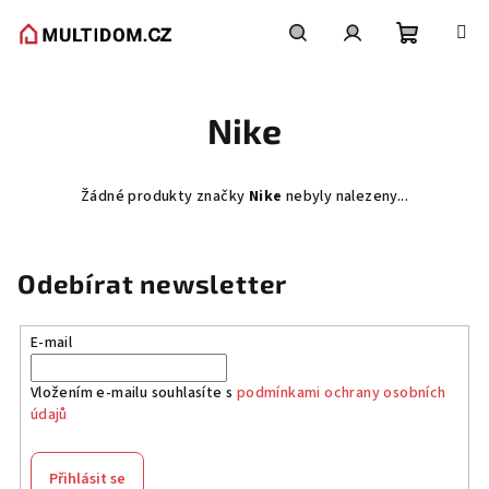
Přejít
na
obsah
Nákupní
Hledat
Přihlášení
Nike
košík
Žádné produkty značky
Nike
nebyly nalezeny...
Odebírat newsletter
E-mail
Vložením e-mailu souhlasíte s
podmínkami ochrany osobních
údajů
Přihlásit se