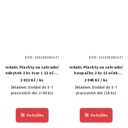
KÓD:
3082835MULTI
KÓD:
3155382MULTI
vidaXL Plachty na zahradní
vidaXL Plachty na zahradní
nábytek 2 ks tvar L 12 oček
houpačku 2 ks 12 oček
250x250x90 cm
215x150x130/150 cm PE
2 032 Kč
/ ks
2 045 Kč
/ ks
Skladem. Dodání do 5-7
Skladem. Dodání do 5-7
pracovních dní.
(>50 ks)
pracovních dní.
(18 ks)
Do košíku
Do košíku