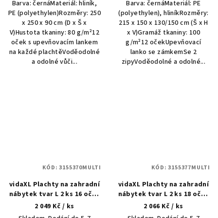
Barva: černáMateriál: hliník,
Barva: černáMateriál: PE
PE (polyethylen)Rozměry: 250
(polyethylen), hliníkRozměry:
x 250 x 90 cm (D x Š x
215 x 150 x 130/150 cm (Š x H
V)Hustota tkaniny: 80 g/m²12
x V)Gramáž tkaniny: 100
oček s upevňovacím lankem
g/m²12 očekUpevňovací
na každé plachtěVoděodolné
lanko se zámkemSe 2
a odolné vůči...
zipyVoděodolné a odolné...
KÓD:
3155370MULTI
KÓD:
3155377MULTI
vidaXL Plachty na zahradní
vidaXL Plachty na zahradní
nábytek tvar L 2 ks 16 oček
nábytek tvar L 2 ks 18 oček
215x215x70 cm
220x285x80 cm
2 049 Kč
/ ks
2 066 Kč
/ ks