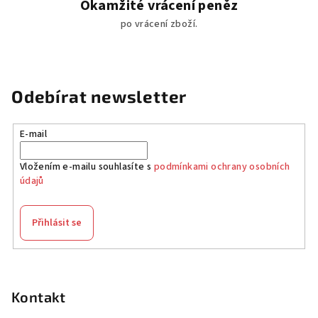
Okamžité vrácení peněz
po vrácení zboží.
Odebírat newsletter
E-mail
Vložením e-mailu souhlasíte s
podmínkami ochrany osobních
údajů
Přihlásit se
Z
á
p
Kontakt
a