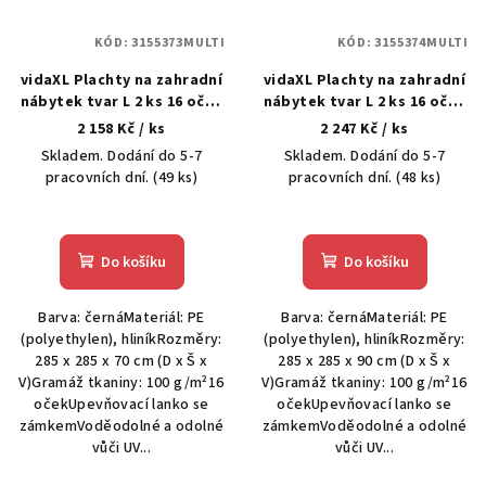
KÓD:
3155373MULTI
KÓD:
3155374MULTI
vidaXL Plachty na zahradní
vidaXL Plachty na zahradní
nábytek tvar L 2 ks 16 oček
nábytek tvar L 2 ks 16 oček
285x285x70 cm
285x285x90 cm
2 158 Kč
/ ks
2 247 Kč
/ ks
Skladem. Dodání do 5-7
Skladem. Dodání do 5-7
pracovních dní.
(49 ks)
pracovních dní.
(48 ks)
Do košíku
Do košíku
Barva: černáMateriál: PE
Barva: černáMateriál: PE
(polyethylen), hliníkRozměry:
(polyethylen), hliníkRozměry:
285 x 285 x 70 cm (D x Š x
285 x 285 x 90 cm (D x Š x
V)Gramáž tkaniny: 100 g/m²16
V)Gramáž tkaniny: 100 g/m²16
očekUpevňovací lanko se
očekUpevňovací lanko se
zámkemVoděodolné a odolné
zámkemVoděodolné a odolné
vůči UV...
vůči UV...