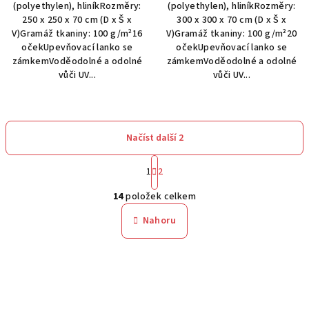
(polyethylen), hliníkRozměry:
(polyethylen), hliníkRozměry:
250 x 250 x 70 cm (D x Š x
300 x 300 x 70 cm (D x Š x
V)Gramáž tkaniny: 100 g/m²16
V)Gramáž tkaniny: 100 g/m²20
očekUpevňovací lanko se
očekUpevňovací lanko se
zámkemVoděodolné a odolné
zámkemVoděodolné a odolné
vůči UV...
vůči UV...
Načíst další 2
S
1
2
t
O
r
14
položek celkem
á
v
n
l
Nahoru
k
á
o
d
v
a
á
n
c
í
í