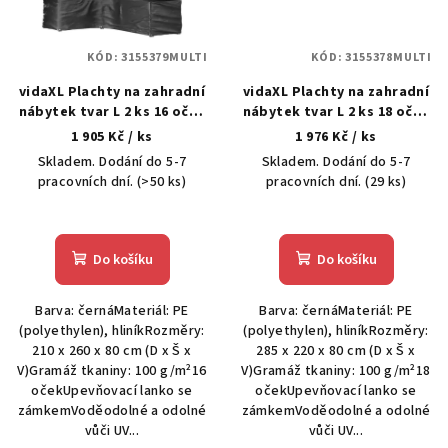
KÓD:
3155379MULTI
KÓD:
3155378MULTI
vidaXL Plachty na zahradní
vidaXL Plachty na zahradní
nábytek tvar L 2 ks 16 oček
nábytek tvar L 2 ks 18 oček
210x260x80 cm
285x220x80 cm
1 905 Kč
/ ks
1 976 Kč
/ ks
Skladem. Dodání do 5-7
Skladem. Dodání do 5-7
pracovních dní.
(>50 ks)
pracovních dní.
(29 ks)
Do košíku
Do košíku
Barva: černáMateriál: PE
Barva: černáMateriál: PE
(polyethylen), hliníkRozměry:
(polyethylen), hliníkRozměry:
210 x 260 x 80 cm (D x Š x
285 x 220 x 80 cm (D x Š x
V)Gramáž tkaniny: 100 g/m²16
V)Gramáž tkaniny: 100 g/m²18
očekUpevňovací lanko se
očekUpevňovací lanko se
zámkemVoděodolné a odolné
zámkemVoděodolné a odolné
vůči UV...
vůči UV...