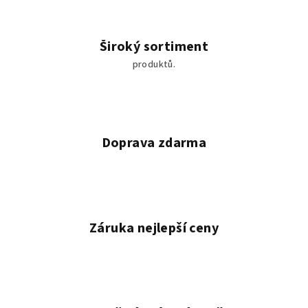
p
r
v
Široký sortiment
k
produktů.
y
v
ý
p
i
Doprava zdarma
s
u
Záruka nejlepší ceny