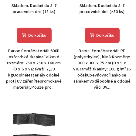
u
Skladem. Dodání do 5-7
Skladem. Dodání do 5-7
k
pracovních dní.
(18 ks)
pracovních dní.
(>50 ks)
t
ů
Do košíku
Do košíku
Barva: ČernáMateriál: 600D
Barva: černáMateriál: PE
oxfordská tkaninaCelkové
(polyethylen), hliníkRozměry:
rozměry: 250 x 250 x 160 cm
300 x 300 x 75 cm (D x Š x
(D x Š x V)Závaží: 7,19
V)Gramáž tkaniny: 100 g/m²16
kgOdolnéMateriály odolné
očekUpevňovací lanko se
proti UV zářeníNepromokavé
zámkemVoděodolné a odolné
materiályPouze pro...
vůči UV...