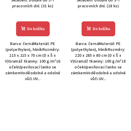
Skladem. Dodání do 5-7
Skladem. Dodání do 5-7
pracovních dní.
(31 ks)
pracovních dní.
(18 ks)
Do košíku
Do košíku
Barva: černáMateriál: PE
Barva: černáMateriál: PE
(polyethylen), hliníkRozměry:
(polyethylen), hliníkRozměry:
215 x 215 x 70 cm (D x Š x
220 x 285 x 80 cm (D x Š x
V)Gramáž tkaniny: 100 g/m²16
V)Gramáž tkaniny: 100 g/m²18
očekUpevňovací lanko se
očekUpevňovací lanko se
zámkemVoděodolné a odolné
zámkemVoděodolné a odolné
vůči UV...
vůči UV...