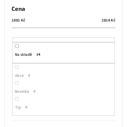
p
Cena
r
o
1881
Kč
2814
Kč
d
u
k
t
Na skladě
14
ů
Akce
0
Novinka
0
Tip
0