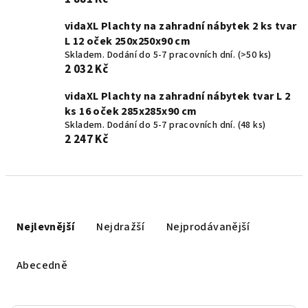
vidaXL Plachty na zahradní nábytek 2 ks tvar
L 12 oček 250x250x90 cm
Skladem. Dodání do 5-7 pracovních dní.
(>50 ks)
2 032 Kč
vidaXL Plachty na zahradní nábytek tvar L 2
ks 16 oček 285x285x90 cm
Skladem. Dodání do 5-7 pracovních dní.
(48 ks)
2 247 Kč
Ř
a
Nejlevnější
Nejdražší
Nejprodávanější
z
e
Abecedně
n
í