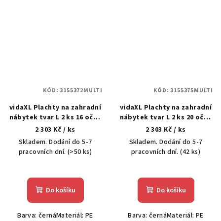
KÓD:
3155372MULTI
KÓD:
3155375MULTI
vidaXL Plachty na zahradní
vidaXL Plachty na zahradní
nábytek tvar L 2 ks 16 oček
nábytek tvar L 2 ks 20 oček
250x250x70 cm
300x300x70 cm
2 303 Kč
/ ks
2 303 Kč
/ ks
Skladem. Dodání do 5-7
Skladem. Dodání do 5-7
pracovních dní.
(>50 ks)
pracovních dní.
(42 ks)
Do košíku
Do košíku
Barva: černáMateriál: PE
Barva: černáMateriál: PE