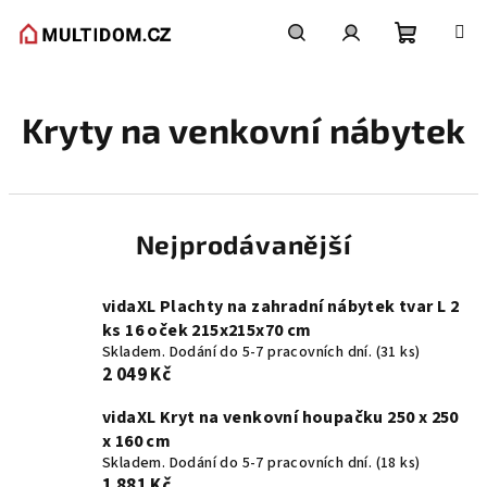
Přejít
na
obsah
Nákupní
Hledat
Přihlášení
Kryty na venkovní nábytek
košík
Nejprodávanější
vidaXL Plachty na zahradní nábytek tvar L 2
ks 16 oček 215x215x70 cm
Skladem. Dodání do 5-7 pracovních dní.
(31 ks)
2 049 Kč
vidaXL Kryt na venkovní houpačku 250 x 250
x 160 cm
Skladem. Dodání do 5-7 pracovních dní.
(18 ks)
1 881 Kč