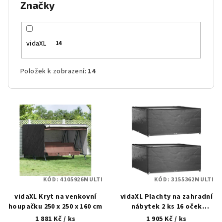
Značky
vidaXL
14
Položek k zobrazení:
14
V
ý
p
i
s
p
KÓD:
4105926MULTI
KÓD:
3155362MULTI
r
vidaXL Kryt na venkovní
vidaXL Plachty na zahradní
o
houpačku 250 x 250 x 160 cm
nábytek 2 ks 16 oček
d
300x300x75 cm čtverec
1 881 Kč
/ ks
1 905 Kč
/ ks