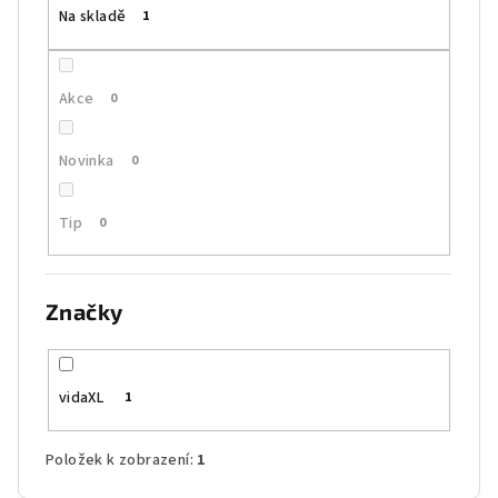
t
Na skladě
1
ů
Akce
0
Novinka
0
Tip
0
Značky
vidaXL
1
Položek k zobrazení:
1