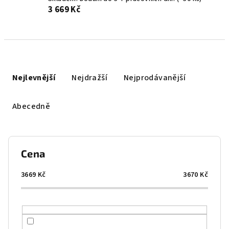
3 669 Kč
Ř
a
Nejlevnější
Nejdražší
Nejprodávanější
z
e
Abecedně
n
í
p
Cena
r
o
3669
Kč
3670
Kč
d
u
k