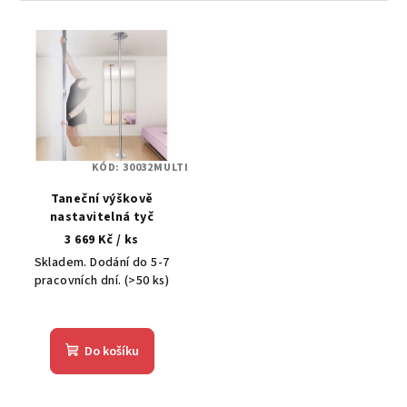
V
ý
p
i
s
p
KÓD:
30032MULTI
r
Taneční výškově
o
nastavitelná tyč
d
3 669 Kč
/ ks
u
Skladem. Dodání do 5-7
k
pracovních dní.
(>50 ks)
t
ů
Do košíku