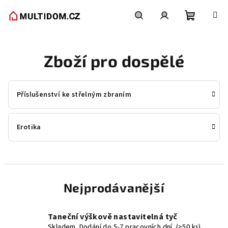
Přejít
na
obsah
Nákupní
Hledat
Přihlášení
Zboží pro dospělé
košík
Příslušenství ke střelným zbraním
Erotika
Nejprodávanější
Taneční výškově nastavitelná tyč
Skladem. Dodání do 5-7 pracovních dní.
(>50 ks)