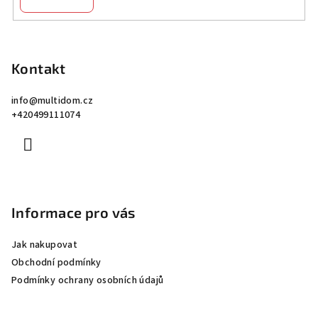
Z
á
p
Kontakt
a
info
@
multidom.cz
t
+420499111074
í
Informace pro vás
Jak nakupovat
Obchodní podmínky
Podmínky ochrany osobních údajů