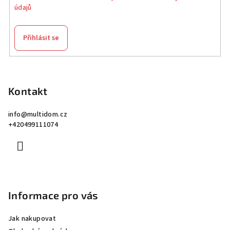
údajů
Přihlásit se
Z
á
p
Kontakt
a
info
@
multidom.cz
t
+420499111074
í
Informace pro vás
Jak nakupovat