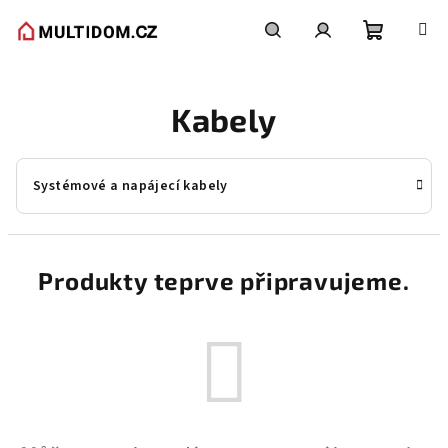
Přejít
na
obsah
Nákupní
Hledat
Přihlášení
Kabely
košík
Systémové a napájecí kabely
Produkty teprve připravujeme.