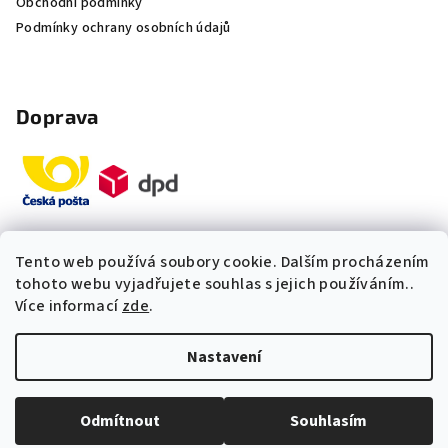
Obchodní podmínky
Podmínky ochrany osobních údajů
Doprava
Tento web používá soubory cookie. Dalším procházením
Platby
tohoto webu vyjadřujete souhlas s jejich používáním..
Více informací
zde
.
„Odpovídáme okamžitě. S čím
Nastavení
vám můžeme pomoci?“
Copyright 2026
Multidom.cz
. Všechna práva vyhrazena.
Upravit nastavení cookies
Odmítnout
Souhlasím
Vytvořil Shoptet Premium