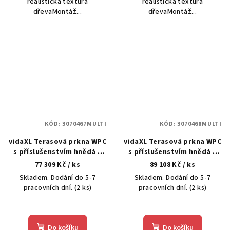
realistická textura
realistická textura
dřevaMontáž...
dřevaMontáž...
KÓD:
3070467MULTI
KÓD:
3070468MULTI
vidaXL Terasová prkna WPC
vidaXL Terasová prkna WPC
s příslušenstvím hnědá a
s příslušenstvím hnědá a
šedá 30 m² 2,2 m
šedá 36 m² 2,2 m
77 309 Kč
/ ks
89 108 Kč
/ ks
Skladem. Dodání do 5-7
Skladem. Dodání do 5-7
pracovních dní.
(2 ks)
pracovních dní.
(2 ks)
Do košíku
Do košíku