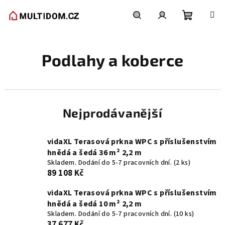
Přejít
na
obsah
Nákupní
Hledat
Přihlášení
Podlahy a koberce
košík
Nejprodávanější
vidaXL Terasová prkna WPC s příslušenstvím
hnědá a šedá 36 m² 2,2 m
Skladem. Dodání do 5-7 pracovních dní.
(2 ks)
89 108 Kč
vidaXL Terasová prkna WPC s příslušenstvím
hnědá a šedá 10 m² 2,2 m
Skladem. Dodání do 5-7 pracovních dní.
(10 ks)
37 677 Kč