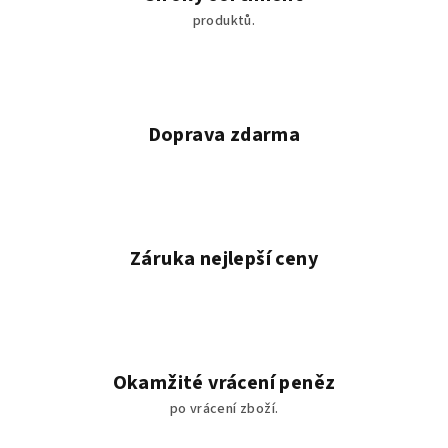
p
produktů.
r
v
k
y
v
Doprava zdarma
ý
p
i
s
u
Záruka nejlepší ceny
Okamžité vrácení peněz
po vrácení zboží.