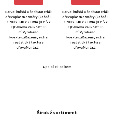
Barva: hnědá a šedáMateriál:
Barva: hnědá a šedáMateriál:
dřevoplastRozměry (každé):
dřevoplastRozměry (každé):
2 200 x 140 x 23 mm (D x Š x
2 200 x 140 x 23 mm (D x Š x
T)Celková velikost: 30
T)Celková velikost: 36
m²Vyrobeno
m²Vyrobeno
koextruzíRažená, extra
koextruzíRažená, extra
realistická textura
realistická textura
dřevaMontáž...
dřevaMontáž...
6
položek celkem
O
v
l
á
d
a
c
í
Široký sortiment