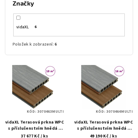
Značky
vidaXL
6
Položek k zobrazení:
6
V
ý
p
i
s
p
KÓD:
3070463MULTI
KÓD:
3070464MULTI
r
vidaXL Terasová prkna WPC
vidaXL Terasová prkna WPC
o
s příslušenstvím hnědá a
s příslušenstvím hnědá a
d
šedá 10 m² 2,2 m
šedá 16 m² 2,2 m
37 677 Kč
/ ks
49 190 Kč
/ ks