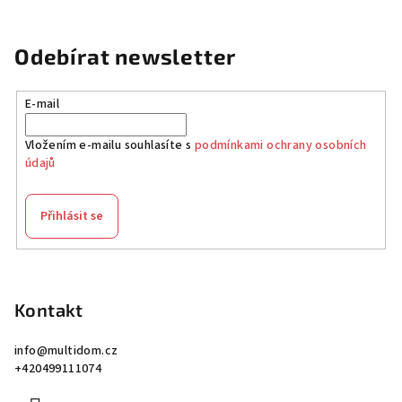
Odebírat newsletter
E-mail
Vložením e-mailu souhlasíte s
podmínkami ochrany osobních
údajů
Přihlásit se
Z
á
p
Kontakt
a
info
@
multidom.cz
t
+420499111074
í