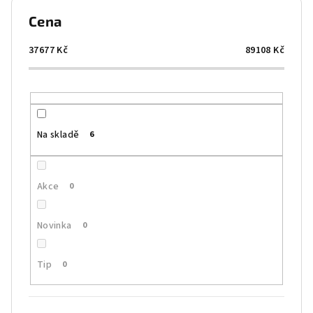
p
Cena
r
o
37677
Kč
89108
Kč
d
u
k
t
Na skladě
6
ů
Akce
0
Novinka
0
Tip
0