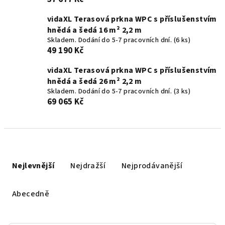
vidaXL Terasová prkna WPC s příslušenstvím
hnědá a šedá 16 m² 2,2 m
Skladem. Dodání do 5-7 pracovních dní.
(6 ks)
49 190 Kč
vidaXL Terasová prkna WPC s příslušenstvím
hnědá a šedá 26 m² 2,2 m
Skladem. Dodání do 5-7 pracovních dní.
(3 ks)
69 065 Kč
Ř
a
Nejlevnější
Nejdražší
Nejprodávanější
z
e
Abecedně
n
í