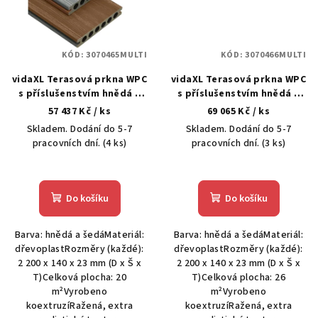
KÓD:
3070465MULTI
KÓD:
3070466MULTI
vidaXL Terasová prkna WPC
vidaXL Terasová prkna WPC
s příslušenstvím hnědá a
s příslušenstvím hnědá a
šedá 20 m² 2,2 m
šedá 26 m² 2,2 m
57 437 Kč
/ ks
69 065 Kč
/ ks
Skladem. Dodání do 5-7
Skladem. Dodání do 5-7
pracovních dní.
(4 ks)
pracovních dní.
(3 ks)
Do košíku
Do košíku
Barva: hnědá a šedáMateriál:
Barva: hnědá a šedáMateriál:
dřevoplastRozměry (každé):
dřevoplastRozměry (každé):
2 200 x 140 x 23 mm (D x Š x
2 200 x 140 x 23 mm (D x Š x
T)Celková plocha: 20
T)Celková plocha: 26
m²Vyrobeno
m²Vyrobeno
koextruzíRažená, extra
koextruzíRažená, extra