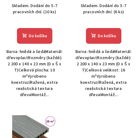
u
Skladem. Dodání do 5-7
Skladem. Dodání do 5-7
k
pracovních dní.
(10 ks)
pracovních dní.
(6 ks)
t
ů
Do košíku
Do košíku
Barva: hnědá a šedáMateriál:
Barva: hnědá a šedáMateriál:
dřevoplastRozměry (každé):
dřevoplastRozměry (každé):
2 200 x 140 x 23 mm (D x Š x
2 200 x 140 x 23 mm (D x Š x
T)Celková plocha: 10
T)Celková velikost: 16
m²Vyrobeno
m²Vyrobeno
koextruzíRažená, extra
koextruzíRažená, extra
realistická textura
realistická textura
dřevaMontáž...
dřevaMontáž...