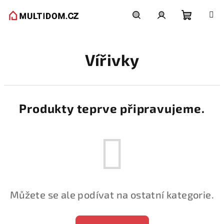
Přejít
na
obsah
Nákupní
Hledat
Přihlášení
Vířivky
košík
Produkty teprve připravujeme.
Můžete se ale podívat na ostatní kategorie.