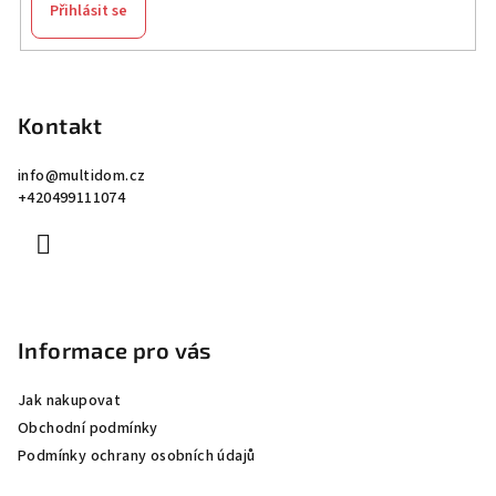
Přihlásit se
Z
á
p
Kontakt
a
info
@
multidom.cz
t
+420499111074
í
Informace pro vás
Jak nakupovat
Obchodní podmínky
Podmínky ochrany osobních údajů