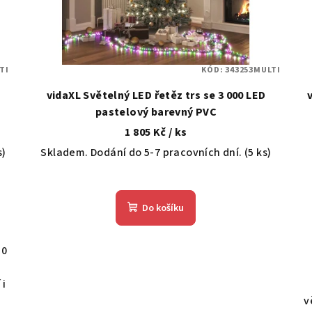
TI
KÓD:
343253MULTI
vidaXL Světelný LED řetěz trs se 3 000 LED
pastelový barevný PVC
1 805 Kč
/ ks
s)
Skladem. Dodání do 5-7 pracovních dní.
(5 ks)
Do košíku
10
 i
v