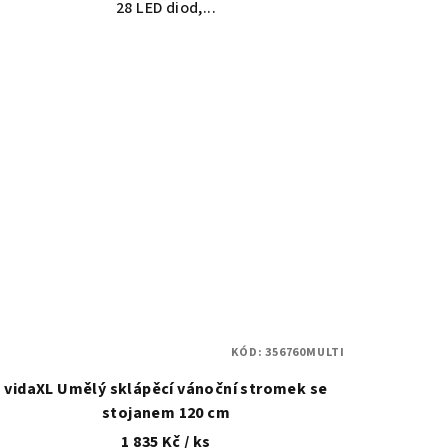
28 LED diod,...
KÓD:
356760MULTI
vidaXL Umělý sklápěcí vánoční stromek se
stojanem 120 cm
1 835 Kč
/ ks