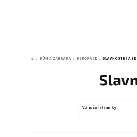
Přejít
na
obsah
/
DŮM A ZAHRADA
/
DEKORACE
/
SLAVNOSTNÍ A S
DOMŮ
Slavn
Vánoční stromky