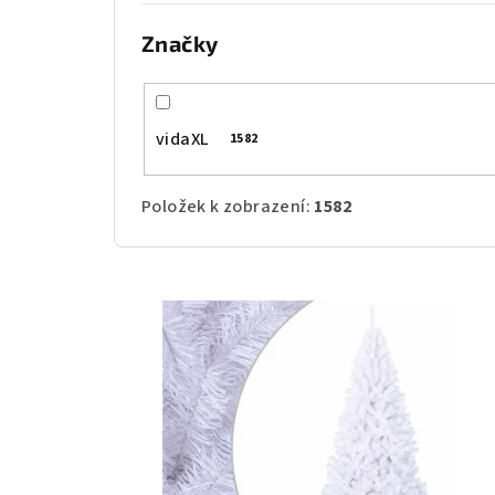
t
Značky
ů
vidaXL
1582
Položek k zobrazení:
1582
V
ý
p
i
s