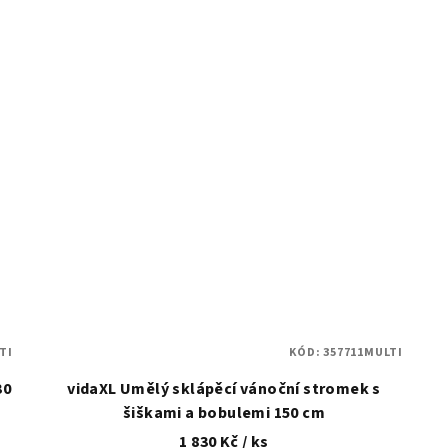
TI
KÓD:
357711MULTI
30
vidaXL Umělý sklápěcí vánoční stromek s
šiškami a bobulemi 150 cm
1 830 Kč
/ ks