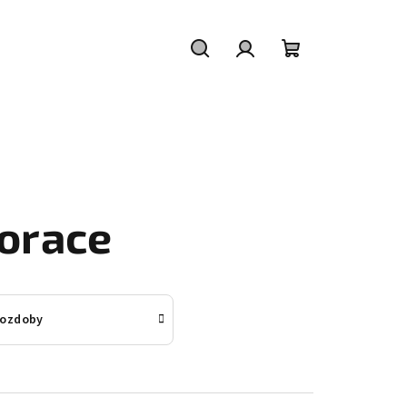
Hledat
Přihlášení
Nákupní
košík
korace
 ozdoby