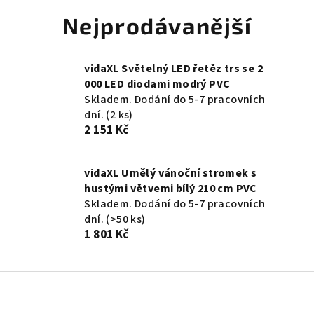
Nejprodávanější
vidaXL Světelný LED řetěz trs se 2
000 LED diodami modrý PVC
Skladem. Dodání do 5-7 pracovních
dní.
(2 ks)
2 151 Kč
vidaXL Umělý vánoční stromek s
hustými větvemi bílý 210 cm PVC
Skladem. Dodání do 5-7 pracovních
dní.
(>50 ks)
1 801 Kč