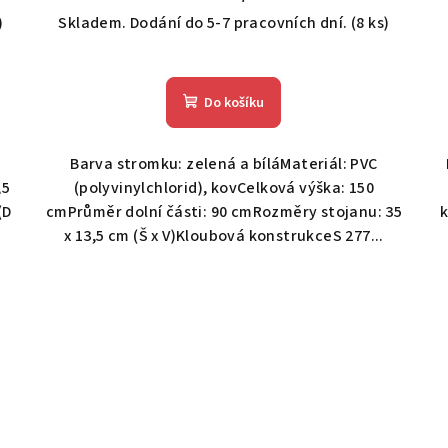
)
Skladem. Dodání do 5-7 pracovních dní.
(8 ks)
Do košíku
Barva stromku: zelená a bíláMateriál: PVC
,5
(polyvinylchlorid), kovCelková výška: 150
(D
cmPrůměr dolní části: 90 cmRozměry stojanu: 35
k
x 13,5 cm (Š x V)Kloubová konstrukceS 277...