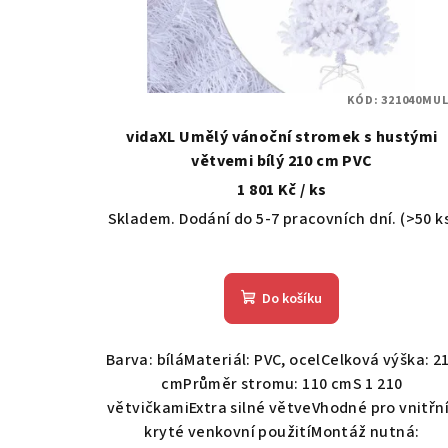
p
r
o
KÓD:
321040MUL
d
vidaXL Umělý vánoční stromek s hustými
u
větvemi bílý 210 cm PVC
1 801 Kč
/ ks
k
Skladem. Dodání do 5-7 pracovních dní.
(>50 k
t
ů
Do košíku
Barva: bíláMateriál: PVC, ocelCelková výška: 2
cmPrůměr stromu: 110 cmS 1 210
větvičkamiExtra silné větveVhodné pro vnitřní
kryté venkovní použitíMontáž nutná: