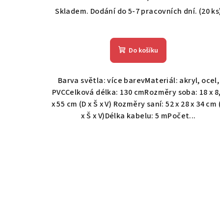
Skladem. Dodání do 5-7 pracovních dní.
(20 ks
Do košíku
Barva světla: více barevMateriál: akryl, ocel,
PVCCelková délka: 130 cmRozměry soba: 18 x 8
x 55 cm (D x Š x V) Rozměry saní: 52 x 28 x 34 cm 
x Š x V)Délka kabelu: 5 mPočet...