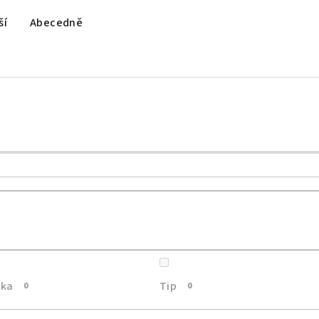
ší
Abecedně
nka
Tip
0
0