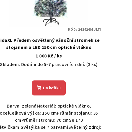
KÓD:
242426MULTI
vidaXL Předem osvětlený vánoční stromek se
stojanem a LED 150 cm optické vlákno
1 808 Kč
/ ks
Skladem. Dodání do 5-7 pracovních dní.
(3 ks)
Do košíku
Barva: zelenáMateriál: optické vlákno,
ocelCelková výška: 150 cmPrůměr stojanu: 35
cmPrůměr stromu: 70 cmSe 170
ětvičkamiSvětýlka se 7 barvamiSvětelný zdroj: