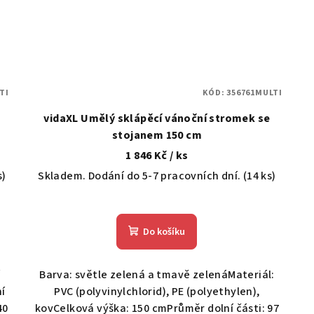
TI
KÓD:
356761MULTI
vidaXL Umělý sklápěcí vánoční stromek se
stojanem 150 cm
1 846 Kč
/ ks
s)
Skladem. Dodání do 5-7 pracovních dní.
(14 ks)
Do košíku
í
Barva: světle zelená a tmavě zelenáMateriál:
ní
PVC (polyvinylchlorid), PE (polyethylen),
40
kovCelková výška: 150 cmPrůměr dolní části: 97