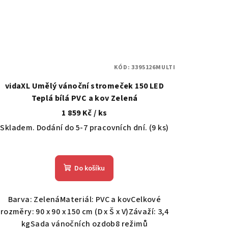
KÓD:
3395126MULTI
vidaXL Umělý vánoční stromeček 150 LED
Teplá bílá PVC a kov Zelená
1 859 Kč
/ ks
Skladem. Dodání do 5-7 pracovních dní.
(9 ks)
Do košíku
Barva: ZelenáMateriál: PVC a kovCelkové
rozměry: 90 x 90 x 150 cm (D x Š x V)Závaží: 3,4
kgSada vánočních ozdob8 režimů