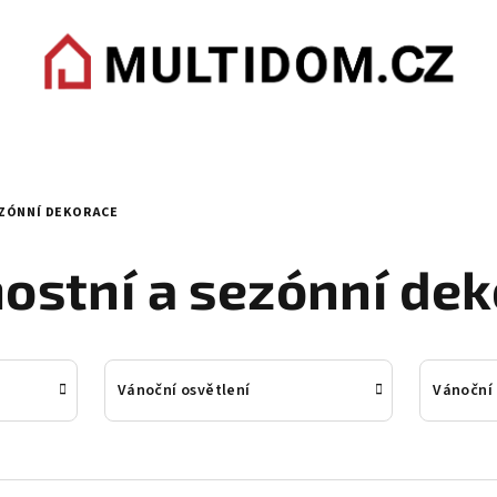
EZÓNNÍ DEKORACE
ostní a sezónní de
Vánoční osvětlení
Vánoční