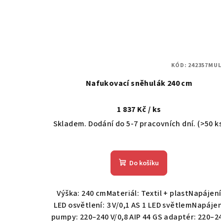
KÓD:
242357MUL
Nafukovací sněhulák 240 cm
1 837 Kč
/ ks
Skladem. Dodání do 5-7 pracovních dní.
(>50 k
Do košíku
Výška: 240 cmMateriál: Textil + plastNapájen
LED osvětlení: 3 V/0,1 AS 1 LED světlemNapáje
pumpy: 220–240 V/0,8 AIP 44 GS adaptér: 220–2