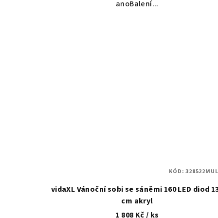
anoBalení...
KÓD:
328522MUL
vidaXL Vánoční sobi se sáněmi 160 LED diod 1
cm akryl
1 808 Kč
/ ks