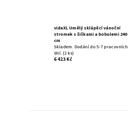
vidaXL Umělý sklápěcí vánoční
stromek s šiškami a bobulemi 240
cm
Skladem. Dodání do 5-7 pracovních
dní.
(2 ks)
6 423 Kč