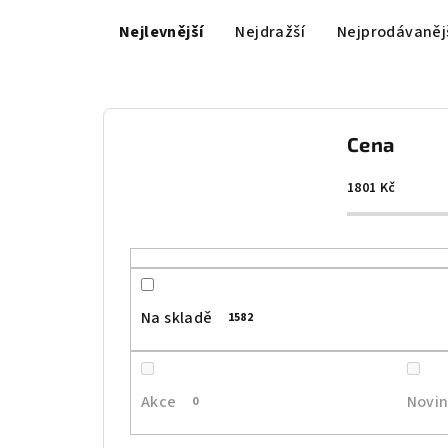
Ř
Nejlevnější
Nejdražší
Nejprodávaněj
a
z
e
Cena
n
í
1801
Kč
p
r
o
Na skladě
1582
d
u
Akce
Novi
0
k