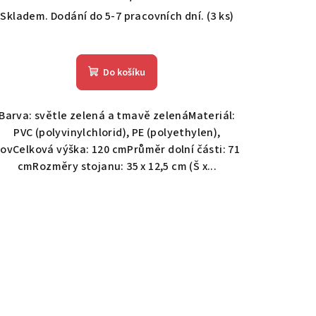
Skladem. Dodání do 5-7 pracovních dní.
(3 ks)
Do košíku
Barva: světle zelená a tmavě zelenáMateriál:
PVC (polyvinylchlorid), PE (polyethylen),
ovCelková výška: 120 cmPrůměr dolní části: 71
cmRozměry stojanu: 35 x 12,5 cm (Š x...