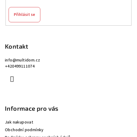
Přihlásit se
Z
á
p
Kontakt
a
info
@
multidom.cz
t
+420499111074
í
Informace pro vás
Jak nakupovat
Obchodní podmínky