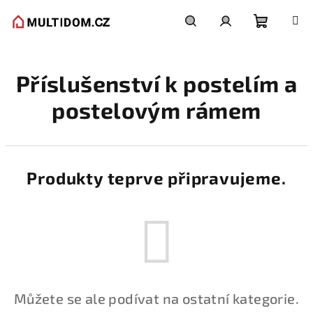
Přejít
na
obsah
Nákupní
Hledat
Přihlášení
Příslušenství k postelím a
košík
postelovým rámem
Produkty teprve připravujeme.
Můžete se ale podívat na ostatní kategorie.