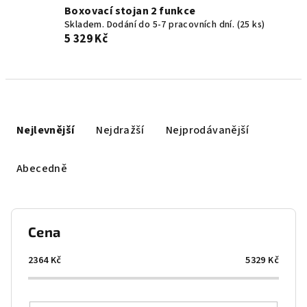
Boxovací stojan 2 funkce
Skladem. Dodání do 5-7 pracovních dní.
(25 ks)
5 329 Kč
Ř
a
Nejlevnější
Nejdražší
Nejprodávanější
z
e
Abecedně
n
í
p
Cena
r
o
2364
Kč
5329
Kč
d
u