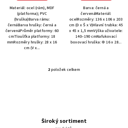
Materiál: ocel (rám), MDF
Barva: černá a
(platforma); PVC
červenáMateriál:
(hruška)Barva rámu:
ocelRozměry: 136 x 106 x 203
černáBarva hrušky: černá a
cm (D x Š x V)Hlavní trubka: 45
červenáPrůměr platformy: 60
x 45 x 1,5 mmVýška uživatele:
cmTloušťka platformy: 18
140–190 cmNafukovací
mmRozměry hrušky: 28 x 16
boxovací hruška: Φ 16 x 28...
cm (V x...
2
položek celkem
O
v
l
á
d
a
c
í
Široký sortiment
p