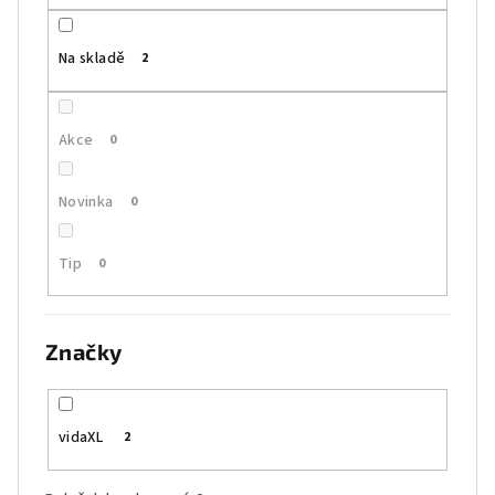
k
t
Na skladě
2
ů
Akce
0
Novinka
0
Tip
0
Značky
vidaXL
2