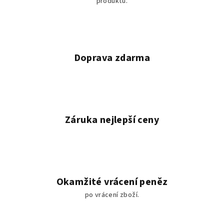
produktů.
r
v
k
y
v
Doprava zdarma
ý
p
i
s
u
Záruka nejlepší ceny
Okamžité vrácení peněz
po vrácení zboží.