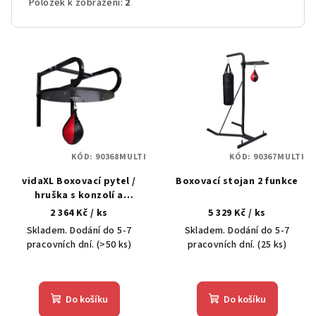
Položek k zobrazení:
2
V
ý
p
i
s
p
KÓD:
90368MULTI
KÓD:
90367MULTI
r
vidaXL Boxovací pytel /
Boxovací stojan 2 funkce
o
hruška s konzolí a
d
platformou
2 364 Kč
/ ks
5 329 Kč
/ ks
u
Skladem. Dodání do 5-7
Skladem. Dodání do 5-7
k
pracovních dní.
(>50 ks)
pracovních dní.
(25 ks)
t
ů
Do košíku
Do košíku