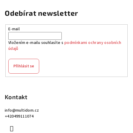
Odebírat newsletter
E-mail
Vložením e-mailu souhlasíte s
podmínkami ochrany osobních
údajů
Přihlásit se
Z
á
p
Kontakt
a
info
@
multidom.cz
t
+420499111074
í