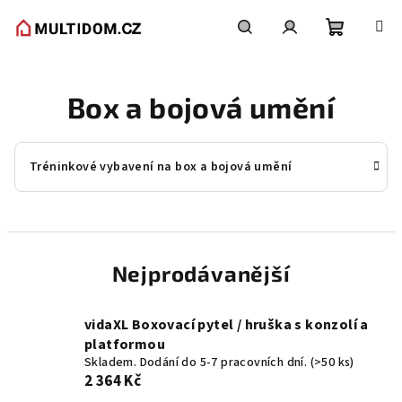
Přejít
na
obsah
Nákupní
Hledat
Přihlášení
Box a bojová umění
košík
Tréninkové vybavení na box a bojová umění
Nejprodávanější
vidaXL Boxovací pytel / hruška s konzolí a
platformou
Skladem. Dodání do 5-7 pracovních dní.
(>50 ks)
2 364 Kč