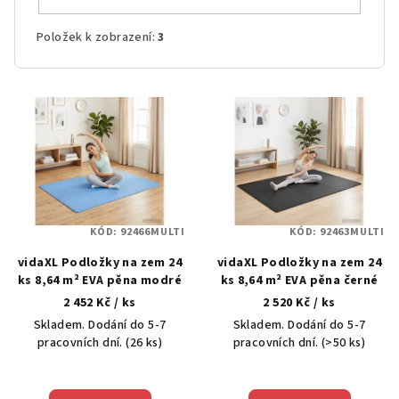
Položek k zobrazení:
3
V
ý
p
i
s
p
KÓD:
92466MULTI
KÓD:
92463MULTI
r
vidaXL Podložky na zem 24
vidaXL Podložky na zem 24
o
ks 8,64 m² EVA pěna modré
ks 8,64 m² EVA pěna černé
d
2 452 Kč
/ ks
2 520 Kč
/ ks
u
Skladem. Dodání do 5-7
Skladem. Dodání do 5-7
k
pracovních dní.
(26 ks)
pracovních dní.
(>50 ks)
t
ů