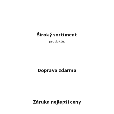
l
á
d
a
c
í
Široký sortiment
p
produktů.
r
v
k
y
v
Doprava zdarma
ý
p
i
s
u
Záruka nejlepší ceny