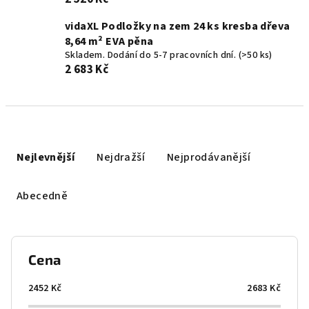
vidaXL Podložky na zem 24 ks kresba dřeva
8,64 m² EVA pěna
Skladem. Dodání do 5-7 pracovních dní.
(>50 ks)
2 683 Kč
Ř
a
Nejlevnější
Nejdražší
Nejprodávanější
z
e
Abecedně
n
í
p
Cena
r
o
2452
Kč
2683
Kč