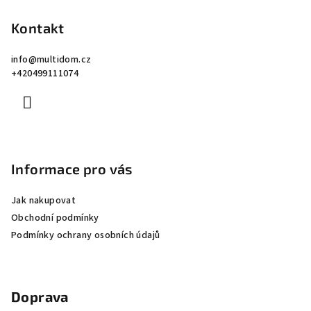
á
p
Kontakt
a
info
@
multidom.cz
t
+420499111074
í
Informace pro vás
Jak nakupovat
Obchodní podmínky
Podmínky ochrany osobních údajů
Doprava