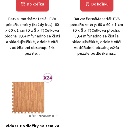
Do košíku
Do košíku
Barva: modráMateriál: EVA
Barva: černáMateriál: EVA
pěnaRozměry (každý kus): 60
pěnaRozměry: 60 x 60 x 1 cm
x 60 x 1 cm (D x Š x T)Celková
(D x Š x T)Celková plocha:
plocha: 8,64 m²Snadno se čistí
8,64 m²Snadno se čistí a
a skladujíMěkké, odolné vůči
skladujíMěkké, odolné vůči
voděBalení obsahuje:24x
voděBalení obsahuje:24x
puzzle...
puzzle podložka na...
KÓD:
92460MULTI
vidaXL Podložky na zem 24