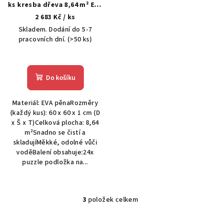
ks kresba dřeva 8,64 m² EVA
pěna
2 683 Kč
/ ks
Skladem. Dodání do 5-7
pracovních dní.
(>50 ks)
Do košíku
Materiál: EVA pěnaRozměry
(každý kus): 60 x 60 x 1 cm (D
x Š x T)Celková plocha: 8,64
m²Snadno se čistí a
skladujíMěkké, odolné vůči
voděBalení obsahuje:24x
puzzle podložka na...
3
položek celkem
O
v