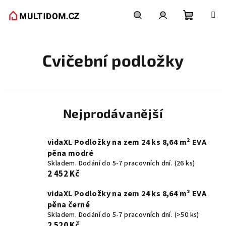
Přejít
na
obsah
Nákupní
Hledat
Přihlášení
Cvičební podložky
košík
Nejprodávanější
vidaXL Podložky na zem 24 ks 8,64 m² EVA
pěna modré
Skladem. Dodání do 5-7 pracovních dní.
(26 ks)
2 452 Kč
vidaXL Podložky na zem 24 ks 8,64 m² EVA
pěna černé
Skladem. Dodání do 5-7 pracovních dní.
(>50 ks)
2 520 Kč