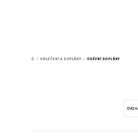
Přejít
na
obsah
/
OBLEČENÍ A DOPLŇKY
/
ODĚVNÍ DOPLŇKY
DOMŮ
Odzn