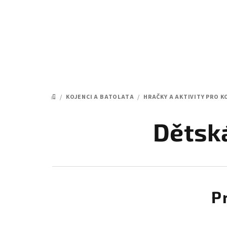
Přejít
na
obsah
/
KOJENCI A BATOLATA
/
HRAČKY A AKTIVITY PRO K
DOMŮ
Dětská
P