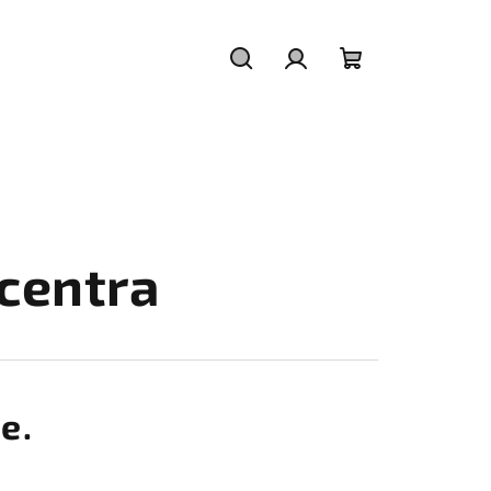
Hledat
Přihlášení
Nákupní
košík
 centra
e.