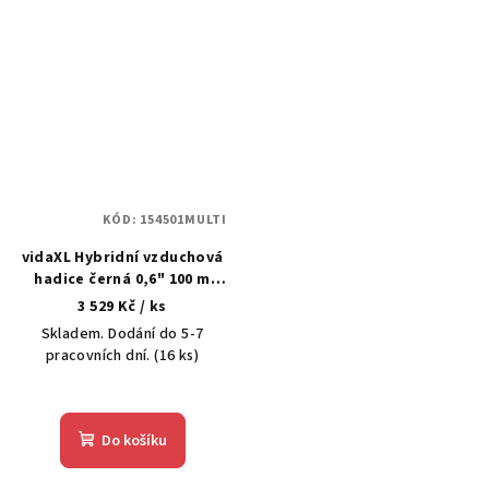
KÓD:
154501MULTI
vidaXL Hybridní vzduchová
hadice černá 0,6" 100 m
pryž a PVC
3 529 Kč
/ ks
Skladem. Dodání do 5-7
pracovních dní.
(16 ks)
Do košíku