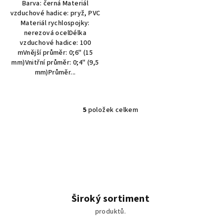
Barva: černá Materiál
vzduchové hadice: pryž, PVC
Materiál rychlospojky:
nerezová ocelDélka
vzduchové hadice: 100
mVnější průměr: 0;6" (15
mm)Vnitřní průměr: 0;4" (9,5
mm)Průměr...
5
položek celkem
O
v
l
á
d
a
c
í
Široký sortiment
p
produktů.
r