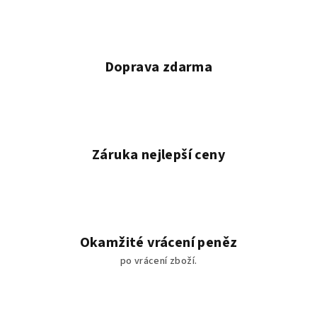
v
k
y
v
Doprava zdarma
ý
p
i
s
u
Záruka nejlepší ceny
Okamžité vrácení peněz
po vrácení zboží.