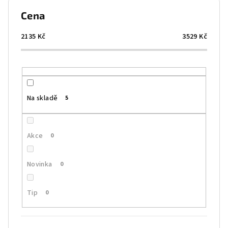
p
Cena
r
o
2135
Kč
3529
Kč
d
u
k
t
Na skladě
5
ů
Akce
0
Novinka
0
Tip
0