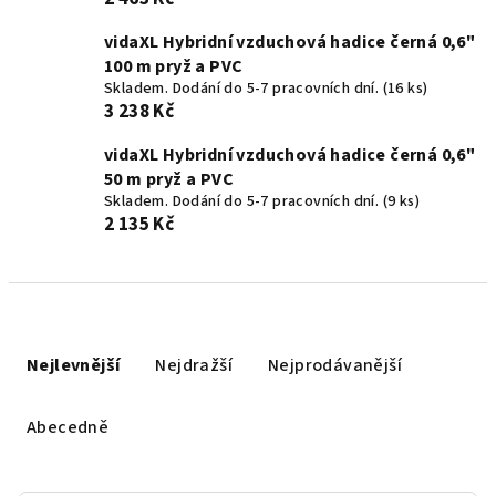
vidaXL Hybridní vzduchová hadice černá 0,6"
100 m pryž a PVC
Skladem. Dodání do 5-7 pracovních dní.
(16 ks)
3 238 Kč
vidaXL Hybridní vzduchová hadice černá 0,6"
50 m pryž a PVC
Skladem. Dodání do 5-7 pracovních dní.
(9 ks)
2 135 Kč
Ř
a
Nejlevnější
Nejdražší
Nejprodávanější
z
e
Abecedně
n
í