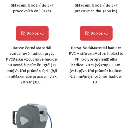
u
Skladem. Dodání do 5-7
Skladem. Dodání do 5-7
k
pracovních dní.
(9 ks)
pracovních dní.
(>50 ks)
t
ů
Do košíku
Do košíku
Barva: černá Materiál
Barva: šedáMateriál hadice:
vzduchové hadice: pryž,
PVC + síťovinaMateriál pláště:
PVCDélka vzduchové hadice:
PP (polypropylen)Délka
50 mVnější průměr: 0;6" (15
hadice: 20 m (výstup) + 2 m
mm)Vnitřní průměr: 0;4" (9,5
(vstup)Vnitřní průměr hadice:
mm)Maximální pracovní tlak:
6,5 mmVnější průměr hadice:
20 bar (300...
10...