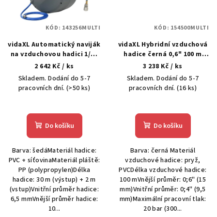
KÓD:
143256MULTI
KÓD:
154500MULTI
vidaXL Automatický naviják
vidaXL Hybridní vzduchová
na vzduchovou hadici 1/4"
hadice černá 0,6" 100 m
30 m
pryž a PVC
2 642 Kč
/ ks
3 238 Kč
/ ks
Skladem. Dodání do 5-7
Skladem. Dodání do 5-7
pracovních dní.
(>50 ks)
pracovních dní.
(16 ks)
Do košíku
Do košíku
Barva: šedáMateriál hadice:
Barva: černá Materiál
PVC + síťovinaMateriál pláště:
vzduchové hadice: pryž,
PP (polypropylen)Délka
PVCDélka vzduchové hadice:
hadice: 30 m (výstup) + 2 m
100 mVnější průměr: 0;6" (15
(vstup)Vnitřní průměr hadice:
mm)Vnitřní průměr: 0;4" (9,5
6,5 mmVnější průměr hadice:
mm)Maximální pracovní tlak:
10...
20 bar (300...