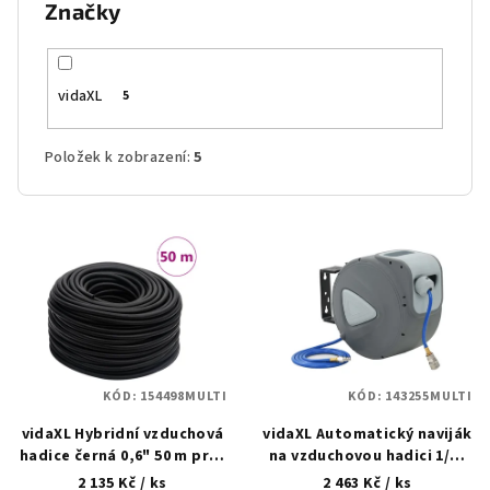
Značky
vidaXL
5
Položek k zobrazení:
5
V
ý
p
i
s
p
KÓD:
154498MULTI
KÓD:
143255MULTI
r
vidaXL Hybridní vzduchová
vidaXL Automatický naviják
o
hadice černá 0,6" 50 m pryž
na vzduchovou hadici 1/4"
d
a PVC
20 m
2 135 Kč
/ ks
2 463 Kč
/ ks