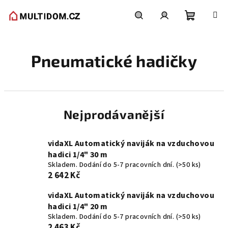
Přejít
na
obsah
Nákupní
Hledat
Přihlášení
Pneumatické hadičky
košík
Nejprodávanější
vidaXL Automatický naviják na vzduchovou
hadici 1/4" 30 m
Skladem. Dodání do 5-7 pracovních dní.
(>50 ks)
2 642 Kč
vidaXL Automatický naviják na vzduchovou
hadici 1/4" 20 m
Skladem. Dodání do 5-7 pracovních dní.
(>50 ks)
2 463 Kč