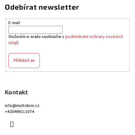
Odebírat newsletter
E-mail
Vložením e-mailu souhlasíte s
podmínkami ochrany osobních
údajů
Přihlásit se
Z
á
p
Kontakt
a
info
@
multidom.cz
t
+420499111074
í