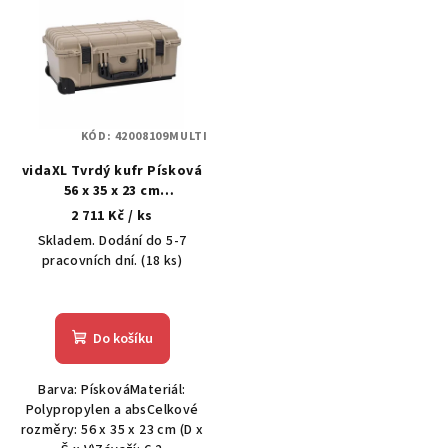
ý
p
i
s
p
KÓD:
42008109MULTI
r
vidaXL Tvrdý kufr Písková
o
56 x 35 x 23 cm
d
Polypropylen a ABS
2 711 Kč
/ ks
u
Skladem. Dodání do 5-7
k
pracovních dní.
(18 ks)
t
ů
Do košíku
Barva: PískováMateriál:
Polypropylen a absCelkové
rozměry: 56 x 35 x 23 cm (D x