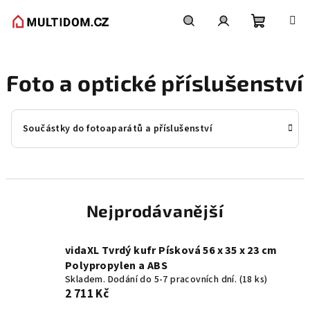
Přejít
na
obsah
Nákupní
Hledat
Přihlášení
Foto a optické příslušenství
košík
Součástky do fotoaparátů a příslušenství
Nejprodávanější
vidaXL Tvrdý kufr Písková 56 x 35 x 23 cm
Polypropylen a ABS
Skladem. Dodání do 5-7 pracovních dní.
(18 ks)
2 711 Kč