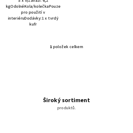
Š x V)Závaží: 6,2
kgOdolnéKola/kolečkaPouze
pro použití v
interiéruDodávky:1 x tvrdý
kufr
1
položek celkem
O
v
l
á
d
a
c
í
Široký sortiment
p
produktů.
r
v
k
y