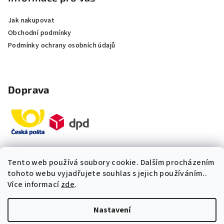
Jak nakupovat
Obchodní podmínky
Podmínky ochrany osobních údajů
Doprava
Tento web používá soubory cookie. Dalším procházením
Platby
tohoto webu vyjadřujete souhlas s jejich používáním..
Více informací
zde
.
„Odpovídáme okamžitě. S čím
Nastavení
vám můžeme pomoci?“