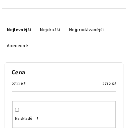
Ř
a
Nejlevnější
Nejdražší
Nejprodávanější
z
e
Abecedně
n
í
p
Cena
r
o
2711
Kč
2712
Kč
d
u
k
t
Na skladě
1
ů