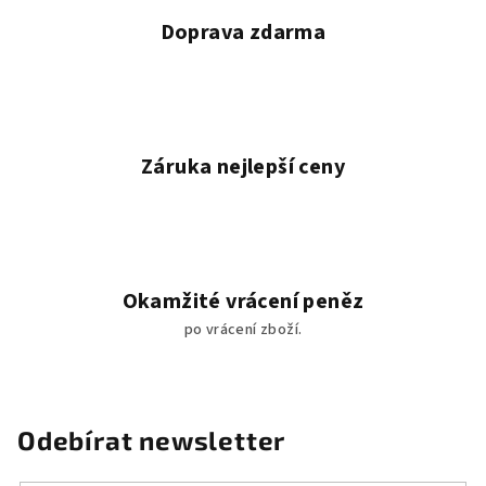
v
Doprava zdarma
ý
p
i
s
u
Záruka nejlepší ceny
Okamžité vrácení peněz
po vrácení zboží.
Odebírat newsletter