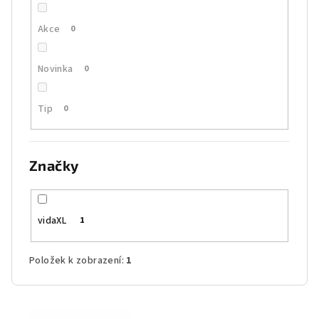
Akce
0
Novinka
0
Tip
0
Značky
vidaXL
1
Položek k zobrazení:
1
V