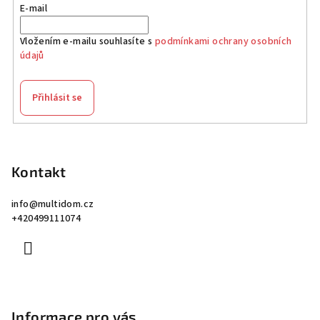
E-mail
Vložením e-mailu souhlasíte s
podmínkami ochrany osobních
údajů
Přihlásit se
Z
á
p
Kontakt
a
info
@
multidom.cz
t
+420499111074
í
Informace pro vás