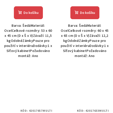
Do košíku
Do košíku
Barva: ŠedáMateriál:
Barva: ŠedáMateriál:
OcelCelkové rozměry: 53 x 60
OcelCelkové rozměry: 60 x 45
x 45 cm (D x Š x V)Závaží: 11,5
x 65 cm (D x Š x V)Závaží: 12,2
kgOdolnéZámkyPouze pro
kgOdolnéZámkyPouze pro
použití v interiéruDodávky:1 x
použití v interiéruDodávky:1 x
Síťový kabinetPožadováno
Síťový kabinetPožadováno
montáž: Ano
montáž: Ano
KÓD:
42017657MULTI
KÓD:
42017633MULTI