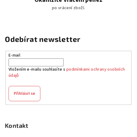
po vrácení zboží.
Odebírat newsletter
E-mail
Vložením e-mailu souhlasíte s
podmínkami ochrany osobních
údajů
Přihlásit se
Z
á
p
Kontakt
a