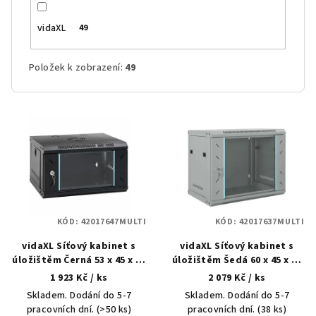
vidaXL
49
Položek k zobrazení:
49
V
ý
p
i
s
p
KÓD:
42017647MULTI
KÓD:
42017637MULTI
r
vidaXL Síťový kabinet s
vidaXL Síťový kabinet s
o
úložištěm Černá 53 x 45 x 30
úložištěm Šedá 60 x 45 x 50
d
cm Ocel
cm Ocel
1 923 Kč
/ ks
2 079 Kč
/ ks
u
Skladem. Dodání do 5-7
Skladem. Dodání do 5-7
k
pracovních dní.
(>50 ks)
pracovních dní.
(38 ks)