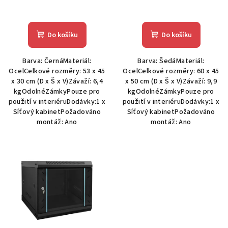
t
ů
Do košíku
Do košíku
Barva: ČernáMateriál:
Barva: ŠedáMateriál:
OcelCelkové rozměry: 53 x 45
OcelCelkové rozměry: 60 x 45
x 30 cm (D x Š x V)Závaží: 6,4
x 50 cm (D x Š x V)Závaží: 9,9
kgOdolnéZámkyPouze pro
kgOdolnéZámkyPouze pro
použití v interiéruDodávky:1 x
použití v interiéruDodávky:1 x
Síťový kabinetPožadováno
Síťový kabinetPožadováno
montáž: Ano
montáž: Ano