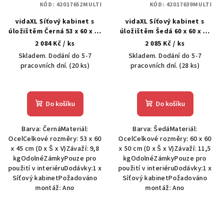
KÓD:
42017652MULTI
KÓD:
42017639MULTI
vidaXL Síťový kabinet s
vidaXL Síťový kabinet s
úložištěm Černá 53 x 60 x 45
úložištěm Šedá 60 x 60 x 50
cm Ocel
cm Ocel
2 084 Kč
/ ks
2 085 Kč
/ ks
Skladem. Dodání do 5-7
Skladem. Dodání do 5-7
pracovních dní.
(20 ks)
pracovních dní.
(28 ks)
Do košíku
Do košíku
Barva: ČernáMateriál:
Barva: ŠedáMateriál:
OcelCelkové rozměry: 53 x 60
OcelCelkové rozměry: 60 x 60
x 45 cm (D x Š x V)Závaží: 9,8
x 50 cm (D x Š x V)Závaží: 11,5
kgOdolnéZámkyPouze pro
kgOdolnéZámkyPouze pro
použití v interiéruDodávky:1 x
použití v interiéruDodávky:1 x
Síťový kabinetPožadováno
Síťový kabinetPožadováno
montáž: Ano
montáž: Ano