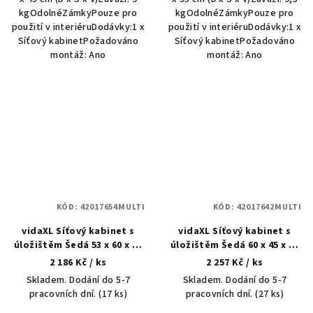
kgOdolnéZámkyPouze pro
kgOdolnéZámkyPouze pro
použití v interiéruDodávky:1 x
použití v interiéruDodávky:1 x
Síťový kabinetPožadováno
Síťový kabinetPožadováno
montáž: Ano
montáž: Ano
KÓD:
42017654MULTI
KÓD:
42017642MULTI
vidaXL Síťový kabinet s
vidaXL Síťový kabinet s
úložištěm Šedá 53 x 60 x 45
úložištěm Šedá 60 x 45 x 65
cm Ocel
cm Ocel
2 186 Kč
/ ks
2 257 Kč
/ ks
Skladem. Dodání do 5-7
Skladem. Dodání do 5-7
pracovních dní.
(17 ks)
pracovních dní.
(27 ks)