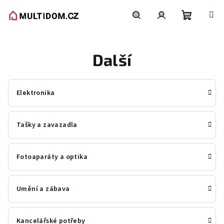
Přejít
na
obsah
Nákupní
Hledat
Přihlášení
Další
košík
Elektronika
Tašky a zavazadla
Fotoaparáty a optika
Umění a zábava
Kancelářské potřeby