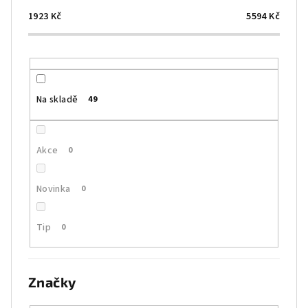
r
o
1923
Kč
5594
Kč
d
u
k
t
Na skladě
49
ů
Akce
0
Novinka
0
Tip
0
Značky