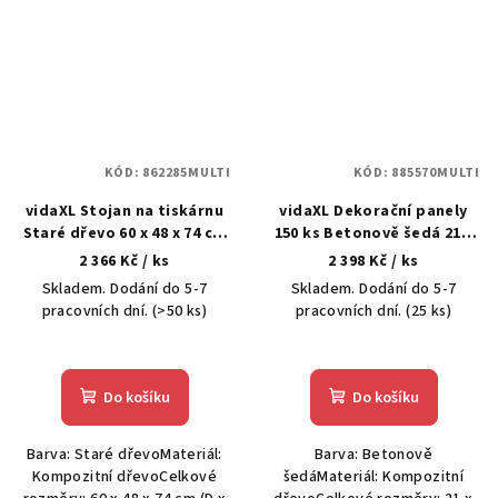
KÓD:
862285MULTI
KÓD:
885570MULTI
vidaXL Stojan na tiskárnu
vidaXL Dekorační panely
Staré dřevo 60 x 48 x 74 cm
150 ks Betonově šedá 21 x
Kompozitní dřevo
30 x 0,27 cm
2 366 Kč
/ ks
2 398 Kč
/ ks
Skladem. Dodání do 5-7
Skladem. Dodání do 5-7
pracovních dní.
(>50 ks)
pracovních dní.
(25 ks)
Do košíku
Do košíku
Barva: Staré dřevoMateriál:
Barva: Betonově
Kompozitní dřevoCelkové
šedáMateriál: Kompozitní