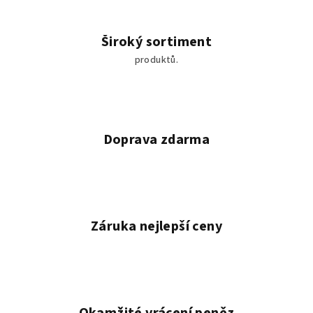
r
v
Široký sortiment
k
produktů.
y
v
ý
p
i
Doprava zdarma
s
u
Záruka nejlepší ceny
Okamžité vrácení peněz