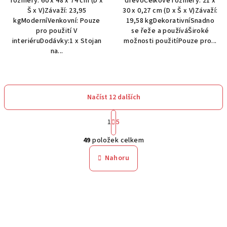
rozměry: 60 x 48 x 74 cm (D x
dřevoCelkové rozměry: 21 x
Š x V)Závaží: 23,95
30 x 0,27 cm (D x Š x V)Závaží:
kgModerníVenkovní: Pouze
19,58 kgDekorativníSnadno
pro použití V
se řeže a používáŠiroké
interiéruDodávky:1 x Stojan
možnosti použitíPouze pro...
na...
Načíst 12 dalších
S
1
5
t
O
r
49
položek celkem
á
v
n
l
Nahoru
k
á
o
d
v
a
á
n
c
í
í
p