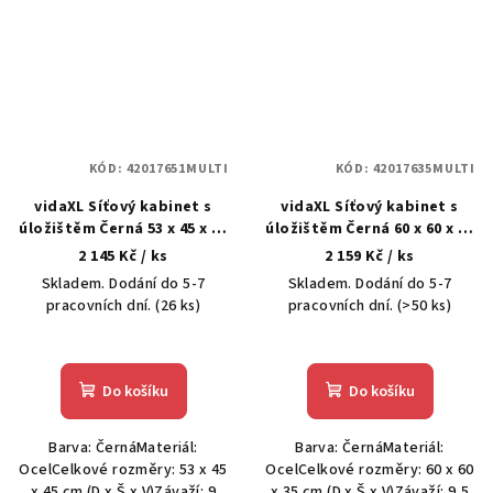
KÓD:
42017651MULTI
KÓD:
42017635MULTI
vidaXL Síťový kabinet s
vidaXL Síťový kabinet s
úložištěm Černá 53 x 45 x 45
úložištěm Černá 60 x 60 x 35
cm Ocel
cm Ocel
2 145 Kč
/ ks
2 159 Kč
/ ks
Skladem. Dodání do 5-7
Skladem. Dodání do 5-7
pracovních dní.
(26 ks)
pracovních dní.
(>50 ks)
Do košíku
Do košíku
Barva: ČernáMateriál:
Barva: ČernáMateriál:
OcelCelkové rozměry: 53 x 45
OcelCelkové rozměry: 60 x 60
x 45 cm (D x Š x V)Závaží: 9
x 35 cm (D x Š x V)Závaží: 9,5