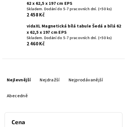
62 x 62,5 x 197 cm EPS
Skladem. Dodání do 5-7 pracovních dní.
(>50 ks)
2 458 Kč
vidaXL Magnetická bílá tabule Šedá a bílá 62
x 62,5 x 197 cm EPS
Skladem. Dodání do 5-7 pracovních dní.
(>50 ks)
2 460 Kč
Ř
a
Nejlevnější
Nejdražší
Nejprodávanější
z
e
Abecedně
n
í
p
Cena