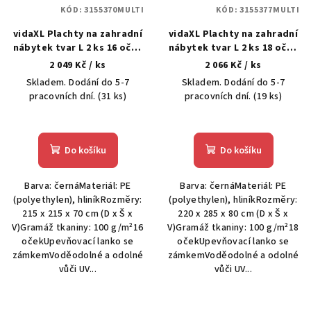
KÓD:
3155370MULTI
KÓD:
3155377MULTI
vidaXL Plachty na zahradní
vidaXL Plachty na zahradní
nábytek tvar L 2 ks 16 oček
nábytek tvar L 2 ks 18 oček
215x215x70 cm
220x285x80 cm
2 049 Kč
/ ks
2 066 Kč
/ ks
Skladem. Dodání do 5-7
Skladem. Dodání do 5-7
pracovních dní.
(31 ks)
pracovních dní.
(19 ks)
Do košíku
Do košíku
Barva: černáMateriál: PE
Barva: černáMateriál: PE
(polyethylen), hliníkRozměry:
(polyethylen), hliníkRozměry:
215 x 215 x 70 cm (D x Š x
220 x 285 x 80 cm (D x Š x
V)Gramáž tkaniny: 100 g/m²16
V)Gramáž tkaniny: 100 g/m²18
očekUpevňovací lanko se
očekUpevňovací lanko se
zámkemVoděodolné a odolné
zámkemVoděodolné a odolné
vůči UV...
vůči UV...