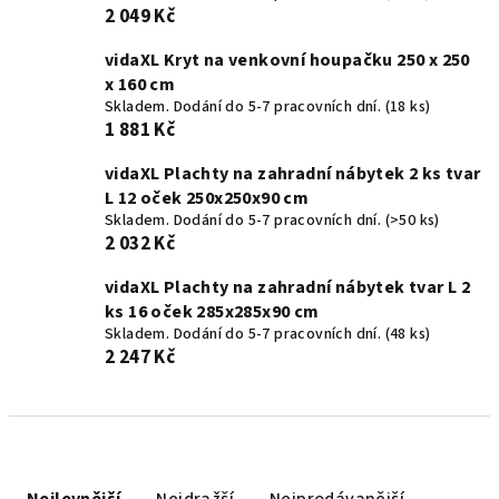
2 049 Kč
vidaXL Kryt na venkovní houpačku 250 x 250
x 160 cm
Skladem. Dodání do 5-7 pracovních dní.
(18 ks)
1 881 Kč
vidaXL Plachty na zahradní nábytek 2 ks tvar
L 12 oček 250x250x90 cm
Skladem. Dodání do 5-7 pracovních dní.
(>50 ks)
2 032 Kč
vidaXL Plachty na zahradní nábytek tvar L 2
ks 16 oček 285x285x90 cm
Skladem. Dodání do 5-7 pracovních dní.
(48 ks)
2 247 Kč
Ř
a