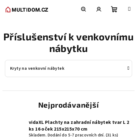
Přejít
na
obsah
Nákupní
Hledat
Přihlášení
Příslušenství k venkovnímu
košík
nábytku
Kryty na venkovní nábytek
Nejprodávanější
vidaXL Plachty na zahradní nábytek tvar L 2
ks 16 oček 215x215x70 cm
Skladem. Dodání do 5-7 pracovních dní.
(31 ks)