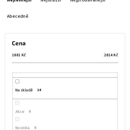
Nejlevnější
Nejdražší
Nejprodávanější
z
e
Abecedně
n
í
p
Cena
r
o
1881
Kč
2814
Kč
d
u
k
t
Na skladě
14
ů
Akce
0
Novinka
0