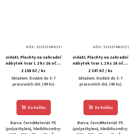
KÓD:
3155373MULTI
KÓD:
3155374MULTI
vidaXL Plachty na zahradní
vidaXL Plachty na zahradní
nábytek tvar L 2 ks 16 oček
nábytek tvar L 2 ks 16 oček
285x285x70 cm
285x285x90 cm
2 158 Kč
/ ks
2 247 Kč
/ ks
Skladem. Dodání do 5-7
Skladem. Dodání do 5-7
pracovních dní.
(49 ks)
pracovních dní.
(48 ks)
Do košíku
Do košíku
Barva: černáMateriál: PE
Barva: černáMateriál: PE
(polyethylen), hliníkRozměry:
(polyethylen), hliníkRozměry: