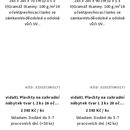
285 x 285 x 70 cm (D x Š x
285 x 285 x 90 cm (D x Š x
V)Gramáž tkaniny: 100 g/m²16
V)Gramáž tkaniny: 100 g/m²16
očekUpevňovací lanko se
očekUpevňovací lanko se
zámkemVoděodolné a odolné
zámkemVoděodolné a odolné
vůči UV...
vůči UV...
KÓD:
3155372MULTI
KÓD:
3155375MULTI
vidaXL Plachty na zahradní
vidaXL Plachty na zahradní
nábytek tvar L 2 ks 16 oček
nábytek tvar L 2 ks 20 oček
250x250x70 cm
300x300x70 cm
2 303 Kč
/ ks
2 303 Kč
/ ks
Skladem. Dodání do 5-7
Skladem. Dodání do 5-7
pracovních dní.
(>50 ks)
pracovních dní.
(42 ks)