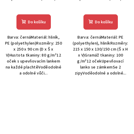
Do košíku
Do košíku
Barva: černáMateriál: hliník,
Barva: černáMateriál: PE
PE (polyethylen)Rozměry: 250
(polyethylen), hliníkRozměry:
x 250 x 90 cm (D x Š x
215 x 150 x 130/150 cm (Š x H
V)Hustota tkaniny: 80 g/m²12
x V)Gramáž tkaniny: 100
oček s upevňovacím lankem
g/m²12 očekUpevňovací
na každé plachtěVoděodolné
lanko se zámkemSe 2
a odolné vůči...
zipyVoděodolné a odolné...