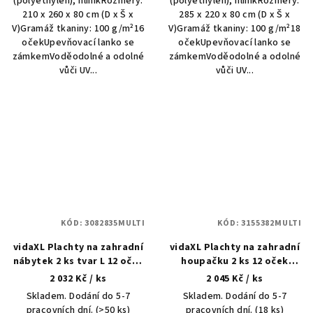
(polyethylen), hliníkRozměry:
(polyethylen), hliníkRozměry:
210 x 260 x 80 cm (D x Š x
285 x 220 x 80 cm (D x Š x
V)Gramáž tkaniny: 100 g/m²16
V)Gramáž tkaniny: 100 g/m²18
očekUpevňovací lanko se
očekUpevňovací lanko se
zámkemVoděodolné a odolné
zámkemVoděodolné a odolné
vůči UV...
vůči UV...
KÓD:
3082835MULTI
KÓD:
3155382MULTI
vidaXL Plachty na zahradní
vidaXL Plachty na zahradní
nábytek 2 ks tvar L 12 oček
houpačku 2 ks 12 oček
250x250x90 cm
215x150x130/150 cm PE
2 032 Kč
/ ks
2 045 Kč
/ ks
Skladem. Dodání do 5-7
Skladem. Dodání do 5-7
pracovních dní.
(>50 ks)
pracovních dní.
(18 ks)