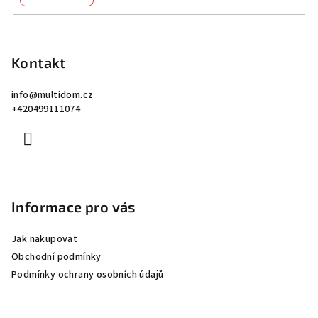
Z
á
p
Kontakt
a
info
@
multidom.cz
t
+420499111074
í
Informace pro vás
Jak nakupovat
Obchodní podmínky
Podmínky ochrany osobních údajů