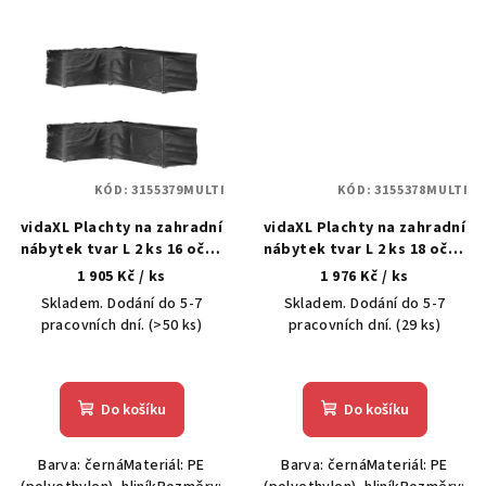
KÓD:
3155379MULTI
KÓD:
3155378MULTI
vidaXL Plachty na zahradní
vidaXL Plachty na zahradní
nábytek tvar L 2 ks 16 oček
nábytek tvar L 2 ks 18 oček
210x260x80 cm
285x220x80 cm
1 905 Kč
/ ks
1 976 Kč
/ ks
Skladem. Dodání do 5-7
Skladem. Dodání do 5-7
pracovních dní.
(>50 ks)
pracovních dní.
(29 ks)
Do košíku
Do košíku
Barva: černáMateriál: PE
Barva: černáMateriál: PE