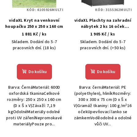
p
KÓD:
4105926MULTI
KÓD:
3155362MULTI
r
vidaXL Kryt na venkovní
vidaXL Plachty na zahradní
o
houpačku 250 x 250 x 160 cm
nábytek 2 ks 16 oček
d
300x300x75 cm čtverec
1 881 Kč
/ ks
1 905 Kč
/ ks
u
Skladem. Dodání do 5-7
Skladem. Dodání do 5-7
k
pracovních dní.
(18 ks)
pracovních dní.
(>50 ks)
t
ů
Do košíku
Do košíku
Barva: ČernáMateriál: 600D
Barva: černáMateriál: PE
oxfordská tkaninaCelkové
(polyethylen), hliníkRozměry:
rozměry: 250 x 250 x 160 cm
300 x 300 x 75 cm (D x Š x
(D x Š x V)Závaží: 7,19
V)Gramáž tkaniny: 100 g/m²16
kgOdolnéMateriály odolné
očekUpevňovací lanko se
proti UV zářeníNepromokavé
zámkemVoděodolné a odolné
materiályPouze pro...
vůči UV...