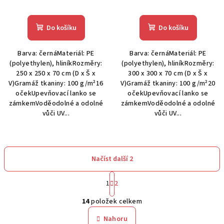
Do košíku
Do košíku
Barva: černáMateriál: PE
Barva: černáMateriál: PE
(polyethylen), hliníkRozměry:
(polyethylen), hliníkRozměry:
250 x 250 x 70 cm (D x Š x
300 x 300 x 70 cm (D x Š x
V)Gramáž tkaniny: 100 g/m²16
V)Gramáž tkaniny: 100 g/m²20
očekUpevňovací lanko se
očekUpevňovací lanko se
zámkemVoděodolné a odolné
zámkemVoděodolné a odolné
vůči UV...
vůči UV...
Načíst další 2
S
1
2
t
O
r
14
položek celkem
á
v
n
l
Nahoru
k