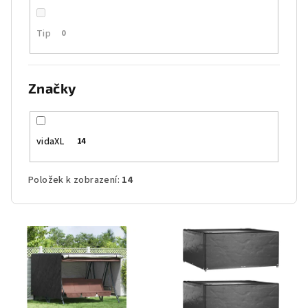
Tip
0
Značky
vidaXL
14
Položek k zobrazení:
14
V
ý
p
i
s