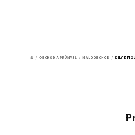
Přejít
na
obsah
/
OBCHOD A PRŮMYSL
/
MALOOBCHOD
/
DÍLY K FI
DOMŮ
P