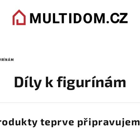
GURÍNÁM
Díly k figurínám
rodukty teprve připravujem