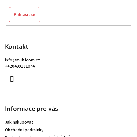
Přihlásit se
Z
á
p
Kontakt
a
info
@
multidom.cz
t
+420499111074
í
Informace pro vás
Jak nakupovat
Obchodní podmínky