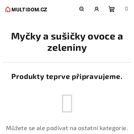
Přejít
na
obsah
Nákupní
Hledat
Přihlášení
Myčky a sušičky ovoce a
košík
zeleniny
Produkty teprve připravujeme.
Můžete se ale podívat na ostatní kategorie.