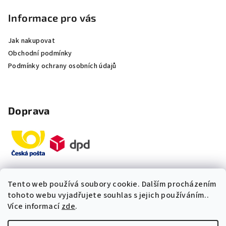
Informace pro vás
Jak nakupovat
Obchodní podmínky
Podmínky ochrany osobních údajů
Doprava
Tento web používá soubory cookie. Dalším procházením
Platby
tohoto webu vyjadřujete souhlas s jejich používáním..
Více informací
zde
.
„Odpovídáme okamžitě. S čím