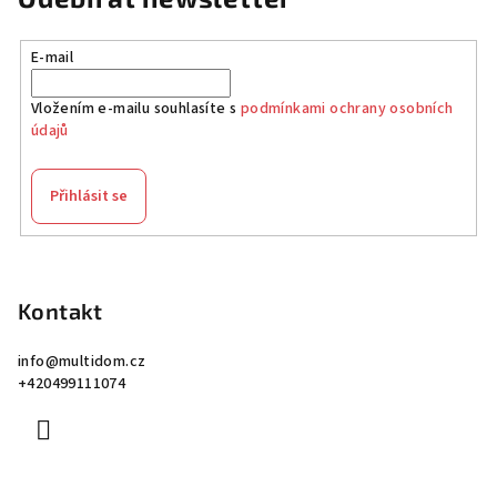
E-mail
Vložením e-mailu souhlasíte s
podmínkami ochrany osobních
údajů
Přihlásit se
Z
á
p
Kontakt
a
info
@
multidom.cz
t
+420499111074
í