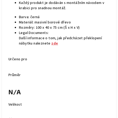
Každý produkt je dodáván s montážním návodem v
krabici pro snadnou montáž.
Barva: černá
Materiál: masivní borové dřevo
Rozměry: 100 x 40 x 75 cm (Š x H x V)
Legal Documents:
Další informace o tom, jak předcházet překlopení
nábytku naleznete
zde
Určeno pro
Průměr
N/A
Velikost