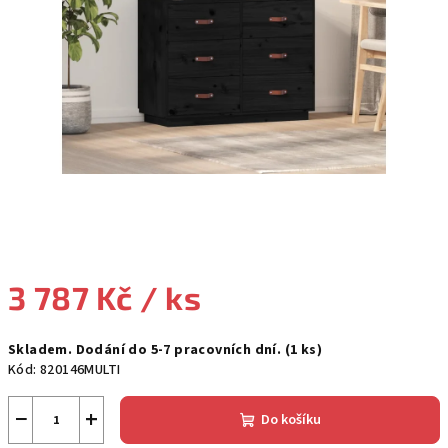
3 787 Kč
/ ks
Měrná
Skladem. Dodání do 5-7 pracovních dní.
(1 ks)
cena:
Kód:
820146MULTI
−
+
Do košíku