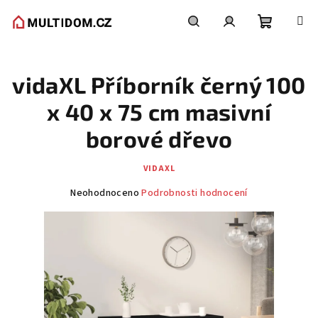
Přejít
na
obsah
Nákupní
Hledat
Přihlášení
vidaXL Příborník černý 100
košík
x 40 x 75 cm masivní
borové dřevo
VIDAXL
Průměrné
Neohodnoceno
Podrobnosti hodnocení
hodnocení
produktu
je
0,0
z
5
hvězdiček.