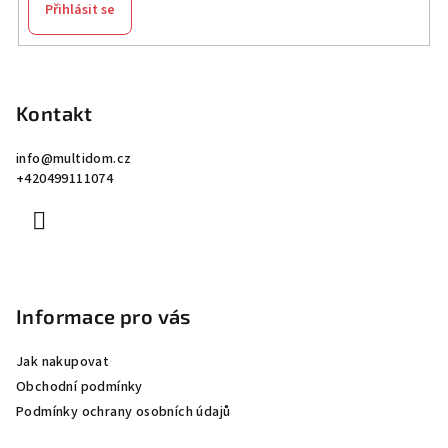
Přihlásit se
Z
á
p
Kontakt
a
info
@
multidom.cz
t
+420499111074
í
Informace pro vás
Jak nakupovat
Obchodní podmínky
Podmínky ochrany osobních údajů