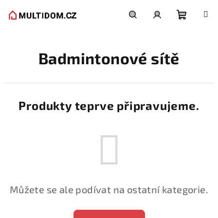
Přejít
na
obsah
Nákupní
Hledat
Přihlášení
Badmintonové sítě
košík
Produkty teprve připravujeme.
Můžete se ale podívat na ostatní kategorie.