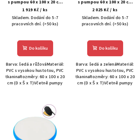
s pumpou 60 x 100 x 20 cm
s pumpou 60 x 100 x 20 cm
d
PVC růžová
PVC zelená
1 919 Kč
/ ks
2 025 Kč
/ ks
u
Skladem. Dodání do 5-7
Skladem. Dodání do 5-7
k
pracovních dní.
(>50 ks)
pracovních dní.
(>50 ks)
t
ů
Do košíku
Do košíku
Barva: šedá a růžováMateriál:
Barva: šedá a zelenáMateriál:
PVC s vysokou hustotou, PVC
PVC s vysokou hustotou, PVC
tkaninaRozměry: 60 x 100 x 20
tkaninaRozměry: 60 x 100 x 20
cm (D x Š x T)Včetně pumpy
cm (D x Š x T)Včetně pumpy