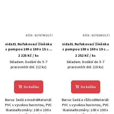
KÓD:
92707MULTI
KÓD:
92703MULTI
vidaXL Nafukovací žíněnka
vidaXL Nafukovací žíněnka
s pumpou 100 x 100 x 15 cm
s pumpou 100 x 100 x 10 cm
PVC modrá
PVC růžová
2 225 Kč
/ ks
2 252 Kč
/ ks
Skladem. Dodání do 5-7
Skladem. Dodání do 5-7
pracovních dní.
(12 ks)
pracovních dní.
(10 ks)
Do košíku
Do košíku
Barva: šedá a modráMateriál:
Barva: šedá a růžováMateriál:
PVC s vysokou hustotou, PVC
PVC s vysokou hustotou, PVC
tkaninaRozměry: 100 x 100 x
tkaninaRozměry: 100 x 100 x