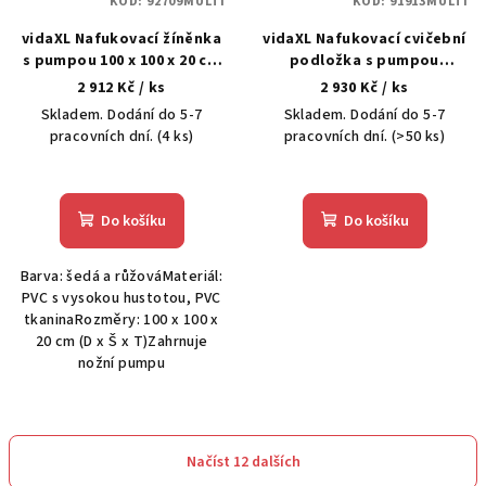
KÓD:
92709MULTI
KÓD:
91913MULTI
vidaXL Nafukovací žíněnka
vidaXL Nafukovací cvičební
s pumpou 100 x 100 x 20 cm
podložka s pumpou
PVC růžová
300x100x10 cm PVC modrá
2 912 Kč
/ ks
2 930 Kč
/ ks
Skladem. Dodání do 5-7
Skladem. Dodání do 5-7
pracovních dní.
(4 ks)
pracovních dní.
(>50 ks)
Do košíku
Do košíku
Barva: šedá a růžováMateriál:
PVC s vysokou hustotou, PVC
tkaninaRozměry: 100 x 100 x
20 cm (D x Š x T)Zahrnuje
nožní pumpu
Načíst 12 dalších