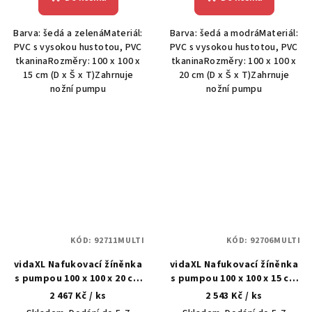
Barva: šedá a zelenáMateriál:
Barva: šedá a modráMateriál:
PVC s vysokou hustotou, PVC
PVC s vysokou hustotou, PVC
tkaninaRozměry: 100 x 100 x
tkaninaRozměry: 100 x 100 x
15 cm (D x Š x T)Zahrnuje
20 cm (D x Š x T)Zahrnuje
nožní pumpu
nožní pumpu
KÓD:
92711MULTI
KÓD:
92706MULTI
vidaXL Nafukovací žíněnka
vidaXL Nafukovací žíněnka
s pumpou 100 x 100 x 20 cm
s pumpou 100 x 100 x 15 cm
PVC zelená
PVC růžová
2 467 Kč
/ ks
2 543 Kč
/ ks