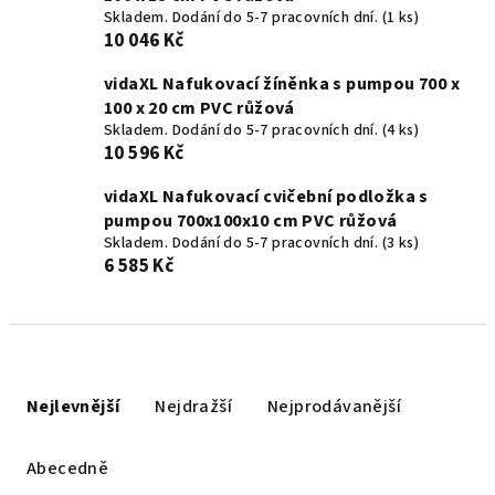
Skladem. Dodání do 5-7 pracovních dní.
(1 ks)
10 046 Kč
vidaXL Nafukovací žíněnka s pumpou 700 x
100 x 20 cm PVC růžová
Skladem. Dodání do 5-7 pracovních dní.
(4 ks)
10 596 Kč
vidaXL Nafukovací cvičební podložka s
pumpou 700x100x10 cm PVC růžová
Skladem. Dodání do 5-7 pracovních dní.
(3 ks)
6 585 Kč
Ř
a
Nejlevnější
Nejdražší
Nejprodávanější
z
e
Abecedně