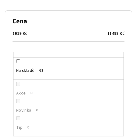
n
í
p
Cena
r
o
1919
Kč
11499
Kč
d
u
k
t
Na skladě
62
ů
Akce
0
Novinka
0
Tip
0