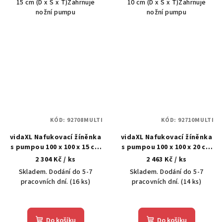
15 cm (D x Š x T)Zahrnuje
10 cm (D x Š x T)Zahrnuje
nožní pumpu
nožní pumpu
KÓD:
92708MULTI
KÓD:
92710MULTI
vidaXL Nafukovací žíněnka
vidaXL Nafukovací žíněnka
s pumpou 100 x 100 x 15 cm
s pumpou 100 x 100 x 20 cm
PVC zelená
PVC modrá
2 304 Kč
/ ks
2 463 Kč
/ ks
Skladem. Dodání do 5-7
Skladem. Dodání do 5-7
pracovních dní.
(16 ks)
pracovních dní.
(14 ks)
Do košíku
Do košíku