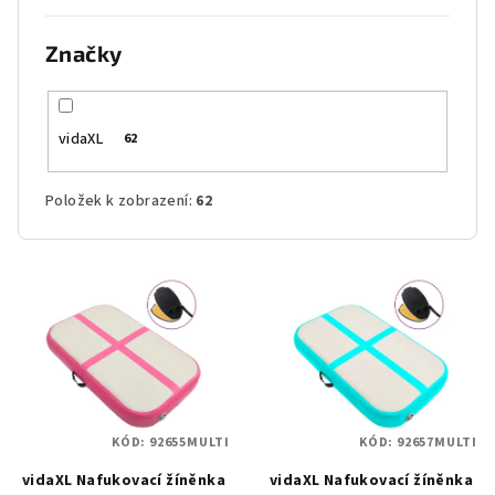
Značky
vidaXL
62
Položek k zobrazení:
62
V
ý
p
i
s
p
KÓD:
92655MULTI
KÓD:
92657MULTI
r
vidaXL Nafukovací žíněnka
vidaXL Nafukovací žíněnka
o