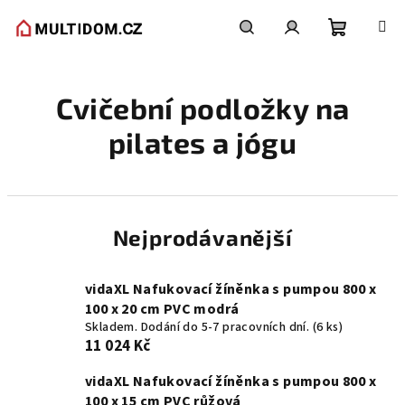
Přejít
na
obsah
Nákupní
Hledat
Přihlášení
Cvičební podložky na
košík
pilates a jógu
Nejprodávanější
vidaXL Nafukovací žíněnka s pumpou 800 x
100 x 20 cm PVC modrá
Skladem. Dodání do 5-7 pracovních dní.
(6 ks)
11 024 Kč
vidaXL Nafukovací žíněnka s pumpou 800 x
100 x 15 cm PVC růžová