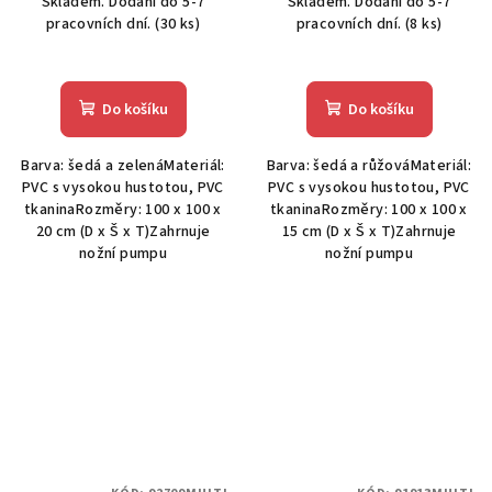
Skladem. Dodání do 5-7
Skladem. Dodání do 5-7
pracovních dní.
(30 ks)
pracovních dní.
(8 ks)
Do košíku
Do košíku
Barva: šedá a zelenáMateriál:
Barva: šedá a růžováMateriál:
PVC s vysokou hustotou, PVC
PVC s vysokou hustotou, PVC
tkaninaRozměry: 100 x 100 x
tkaninaRozměry: 100 x 100 x
20 cm (D x Š x T)Zahrnuje
15 cm (D x Š x T)Zahrnuje
nožní pumpu
nožní pumpu