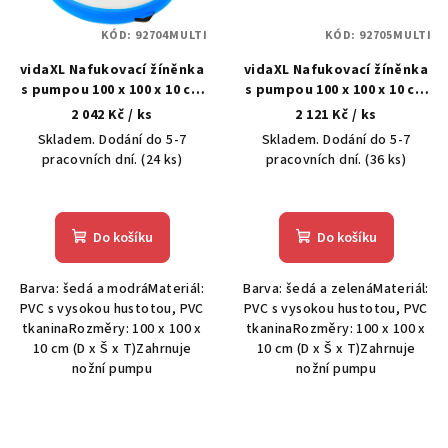
KÓD:
92704MULTI
KÓD:
92705MULTI
vidaXL Nafukovací žíněnka
vidaXL Nafukovací žíněnka
s pumpou 100 x 100 x 10 cm
s pumpou 100 x 100 x 10 cm
PVC modrá
PVC zelená
2 042 Kč
/ ks
2 121 Kč
/ ks
Skladem. Dodání do 5-7
Skladem. Dodání do 5-7
pracovních dní.
(24 ks)
pracovních dní.
(36 ks)
Do košíku
Do košíku
Barva: šedá a modráMateriál:
Barva: šedá a zelenáMateriál:
PVC s vysokou hustotou, PVC
PVC s vysokou hustotou, PVC
tkaninaRozměry: 100 x 100 x
tkaninaRozměry: 100 x 100 x
10 cm (D x Š x T)Zahrnuje
10 cm (D x Š x T)Zahrnuje
nožní pumpu
nožní pumpu