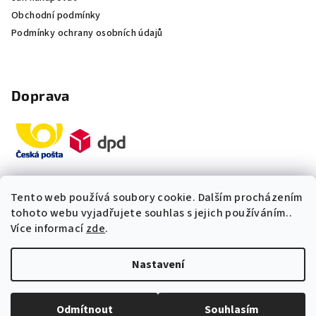
Obchodní podmínky
Podmínky ochrany osobních údajů
Doprava
Tento web používá soubory cookie. Dalším procházením
Platby
tohoto webu vyjadřujete souhlas s jejich používáním..
Více informací
zde
.
„Odpovídáme okamžitě. S čím
Nastavení
vám můžeme pomoci?“
Copyright 2026
Multidom.cz
. Všechna práva vyhrazena.
Upravit nastavení cookies
Odmítnout
Souhlasím