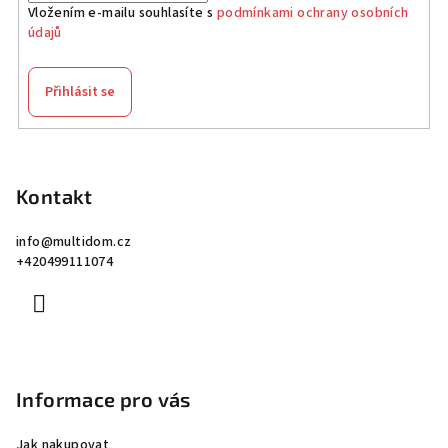
Vložením e-mailu souhlasíte s
podmínkami ochrany osobních
údajů
Přihlásit se
Z
á
p
Kontakt
a
info
@
multidom.cz
t
+420499111074
í
Informace pro vás
Jak nakupovat