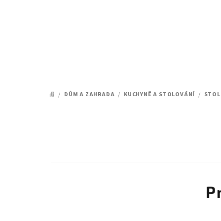
Přejít
na
obsah
/
DŮM A ZAHRADA
/
KUCHYNĚ A STOLOVÁNÍ
/
STOL
DOMŮ
P