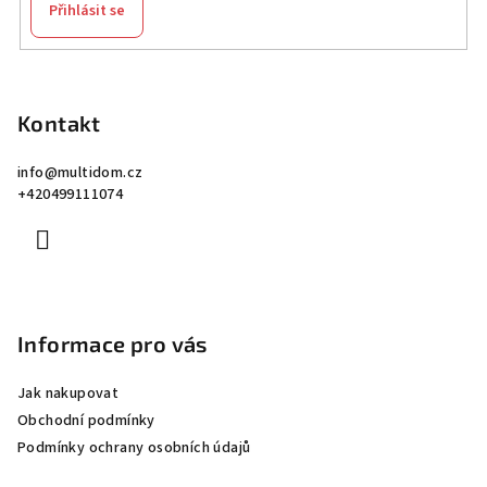
Přihlásit se
Z
á
p
Kontakt
a
info
@
multidom.cz
t
+420499111074
í
Informace pro vás
Jak nakupovat
Obchodní podmínky
Podmínky ochrany osobních údajů