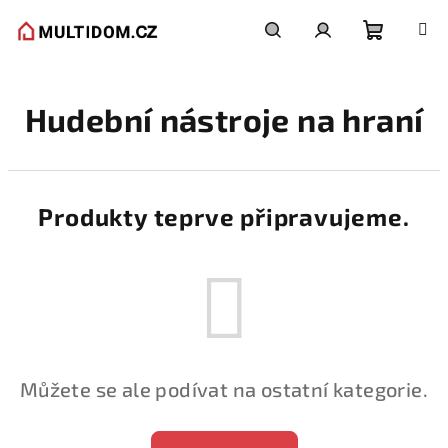
Přejít
na
obsah
Nákupní
Hledat
Přihlášení
Hudební nástroje na hraní
košík
Produkty teprve připravujeme.
Můžete se ale podívat na ostatní kategorie.