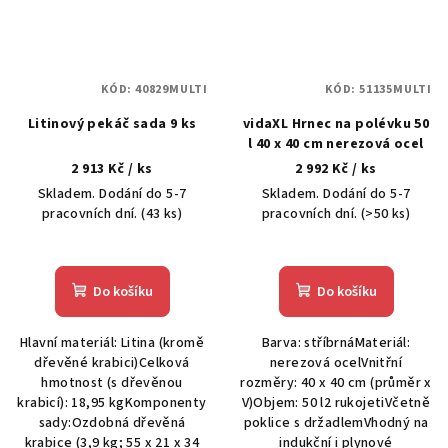
KÓD:
40829MULTI
KÓD:
51135MULTI
Litinový pekáč sada 9 ks
vidaXL Hrnec na polévku 50
l 40 x 40 cm nerezová ocel
2 913 Kč
/ ks
2 992 Kč
/ ks
Skladem. Dodání do 5-7
Skladem. Dodání do 5-7
pracovních dní.
(43 ks)
pracovních dní.
(>50 ks)
Do košíku
Do košíku
Hlavní materiál: Litina (kromě
Barva: stříbrnáMateriál:
dřevěné krabici)Celková
nerezová ocelVnitřní
hmotnost (s dřevěnou
rozměry: 40 x 40 cm (průměr x
krabicí): 18,95 kgKomponenty
V)Objem: 50 l2 rukojetiVčetně
sady:Ozdobná dřevěná
poklice s držadlemVhodný na
krabice (3,9 kg; 55 x 21 x 34
indukční i plynové