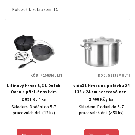
Položek k zobrazení:
11
V
ý
p
i
s
p
KÓD:
41563MULTI
KÓD:
51138MULTI
r
Litinový hrnec 5,6 L Dutch
vidaXL Hrnec na polévku 24
o
Oven s příslušenstvím
l 36 x 24 cm nerezová ocel
d
2 091 Kč
/ ks
2 466 Kč
/ ks
u
Skladem. Dodání do 5-7
Skladem. Dodání do 5-7
k
pracovních dní.
(12 ks)
pracovních dní.
(>50 ks)
t
ů