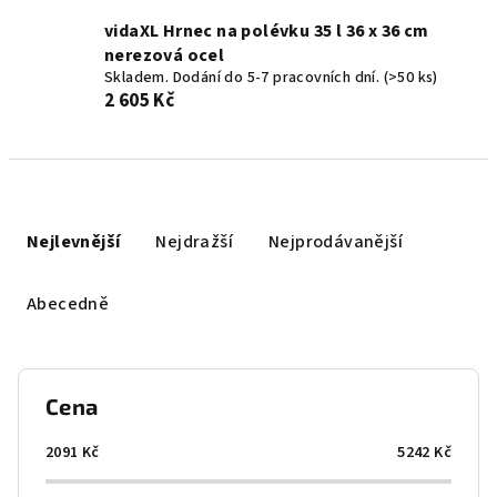
vidaXL Hrnec na polévku 35 l 36 x 36 cm
nerezová ocel
Skladem. Dodání do 5-7 pracovních dní.
(>50 ks)
2 605 Kč
Ř
a
Nejlevnější
Nejdražší
Nejprodávanější
z
e
Abecedně
n
í
p
Cena
r
o
2091
Kč
5242
Kč
d