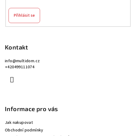
Přihlásit se
Z
á
p
Kontakt
a
info
@
multidom.cz
t
+420499111074
í
Informace pro vás
Jak nakupovat
Obchodní podmínky