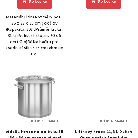
Do košíku
Do košíku
Materiál: LitinaRozměry pot :
36 x 33 x 15 cm ( dx š xv
)Kapacita: 5,6 LPrůměr krytu :
31 cmVelikost stojan: 20 x 5
cm ( Φ x)Délka háčku pro
zvednutí víka : 25 cmZahrnuje
:1 x...
KÓD:
51134MULTI
KÓD:
41564MULTI
vidaXL Hrnec na polévku 35
Litinový hrnec 11,3 L Dutch