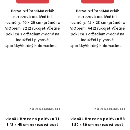
Barva: stříbrnáMateriál:
Barva: stříbrnáMateriál:
nerezová ocelVnitřní
nerezová ocelVnitřní
rozměry: 40 x 26 cm (průměr x
rozměry: 45 x 28 cm (průměr x
V)Objem: 32 l2 rukojetiVčetně
V)Objem: 44 l2 rukojetiVčetně
poklice s držadlemVhodný na
poklice s držadlemVhodný na
indukční i plynové
indukční i plynové
sporákyVhodný k domácímu...
sporákyVhodný k domácímu...
KÓD:
51136MULTI
KÓD:
51141MULTI
vidaXL Hrnec na polévku 71
vidaXL Hrnec na polévku 58
l 45 x 45 cm nerezová ocel
l 50 x 30 cm nerezová ocel