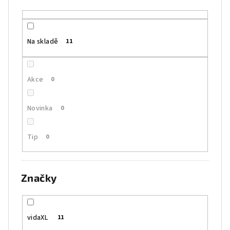
u
k
t
Na skladě
11
ů
Akce
0
Novinka
0
Tip
0
Značky
vidaXL
11