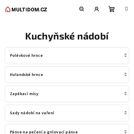
Přejít
na
obsah
Nákupní
Hledat
Přihlášení
Kuchyňské nádobí
košík
Polévkové hrnce
Holandské hrnce
Zapékací mísy
Sady nádobí na vaření
Pánve na pečení a grilovací pánve