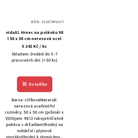
KÓD:
51137MULTI
vidaXL Hrnec na polévku 98
l 50 x 50 cm nerezová ocel
5 242 Kč
/ ks
Skladem. Dodání do 5-7
pracovních dní.
(>50 ks)
Do košíku
Barva: stříbrnáMateriál:
nerezová ocelVnitřní
rozměry: 50 x 50 cm (průměr x
V)Objem: 98 l2 rukojetiVčetně
poklice s držadlemVhodný na
indukční i plynové
sporákyVhodný k domácímu...