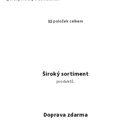
11
položek celkem
O
v
l
á
d
a
c
í
Široký sortiment
p
produktů.
r
v
k
y
v
Doprava zdarma
ý
p