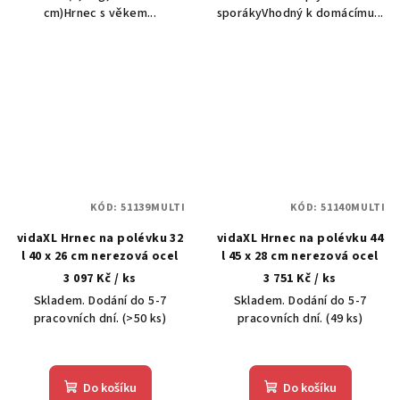
cm)Hrnec s věkem...
sporákyVhodný k domácímu...
KÓD:
51139MULTI
KÓD:
51140MULTI
vidaXL Hrnec na polévku 32
vidaXL Hrnec na polévku 44
l 40 x 26 cm nerezová ocel
l 45 x 28 cm nerezová ocel
3 097 Kč
/ ks
3 751 Kč
/ ks
Skladem. Dodání do 5-7
Skladem. Dodání do 5-7
pracovních dní.
(>50 ks)
pracovních dní.
(49 ks)
Do košíku
Do košíku