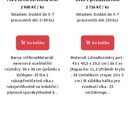
l 36 x 36 cm nerezová ocel
Oven s příslušenstvím
2 605 Kč
/ ks
2 716 Kč
/ ks
Skladem. Dodání do 5-7
Skladem. Dodání do 5-7
pracovních dní.
(>50 ks)
pracovních dní.
(50 ks)
Do košíku
Do košíku
Barva: stříbrnáMateriál:
Materiál: LitinaRozměry pot :
nerezová ocelVnitřní
43 x 40,5 x 19,5 cm ( dx š xv
rozměry: 36 x 36 cm (průměr x
)Kapacita: 11,3 LPrůměr krytu
V)Objem: 35 lSe 2
: 38 cmVelikost stojan: 20 x 5
rukojeťmiVčetně víka s
cm ( Φ x)Délka háčku pro
rukojetíVhodné na indukční i
zvednutí víka : 25
plynové sporákyVhodné k...
cmZahrnuje...