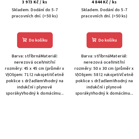
3 973 Kč
/ ks
4 844 Kč
/ ks
Skladem. Dodání do 5-7
Skladem. Dodání do 5-7
pracovních dní.
(>50 ks)
pracovních dní.
(>50 ks)
Do košíku
Do košíku
Barva: stříbrnáMateriál:
Barva: stříbrnáMateriál:
nerezová ocelVnitřní
nerezová ocelVnitřní
rozměry: 45 x 45 cm (průměr x
rozměry: 50 x 30 cm (průměr x
V)Objem: 71 l2 rukojetiVčetně
V)Objem: 58 l2 rukojetiVčetně
poklice s držadlemVhodný na
poklice s držadlemVhodný na
indukční i plynové
indukční i plynové
sporákyVhodný k domácímu...
sporákyVhodný k domácímu...