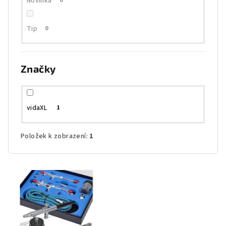
Novinka
0
Tip
0
Značky
vidaXL
1
Položek k zobrazení:
1
V
ý
p
i
s