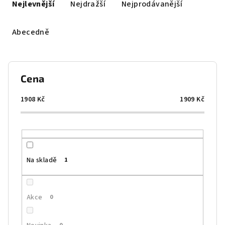
a
Nejlevnější
Nejdražší
Nejprodávanější
z
e
Abecedně
n
í
p
Cena
r
o
1908
Kč
1909
Kč
d
u
k
t
Na skladě
1
ů
Akce
0