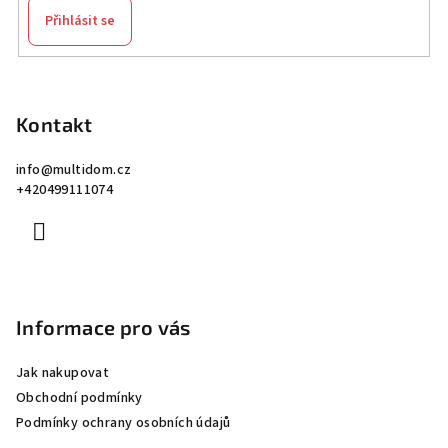
Přihlásit se
Z
á
p
Kontakt
a
info
@
multidom.cz
t
+420499111074
í
Informace pro vás
Jak nakupovat
Obchodní podmínky
Podmínky ochrany osobních údajů