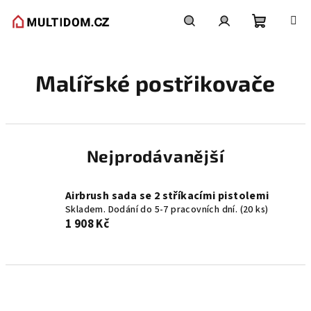
Přejít
na
obsah
Nákupní
Hledat
Přihlášení
Malířské postřikovače
košík
Nejprodávanější
Airbrush sada se 2 stříkacími pistolemi
Skladem. Dodání do 5-7 pracovních dní.
(20 ks)
1 908 Kč
Ř