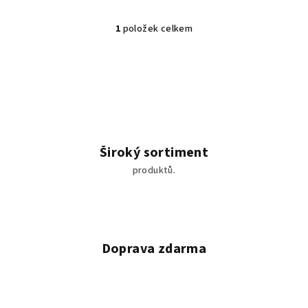
1
položek celkem
O
v
l
á
d
a
c
í
Široký sortiment
p
produktů.
r
v
k
y
v
Doprava zdarma
ý
p
i
s