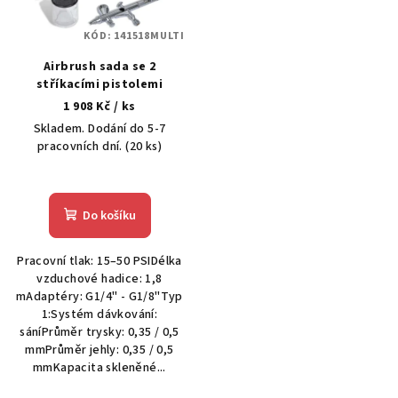
p
KÓD:
141518MULTI
r
Airbrush sada se 2
o
stříkacími pistolemi
d
1 908 Kč
/ ks
u
Skladem. Dodání do 5-7
k
pracovních dní.
(20 ks)
t
ů
Do košíku
Pracovní tlak: 15–50 PSIDélka
vzduchové hadice: 1,8
mAdaptéry: G1/4" - G1/8"Typ
1:Systém dávkování:
sáníPrůměr trysky: 0,35 / 0,5
mmPrůměr jehly: 0,35 / 0,5
mmKapacita skleněné...