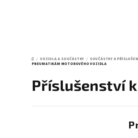
Přejít
na
obsah
/
VOZIDLA A SOUČÁSTKY
/
SOUČÁSTKY A PŘÍSLUŠEN
DOMŮ
PNEUMATIKÁM MOTOROVÉHO VOZIDLA
Příslušenství
P