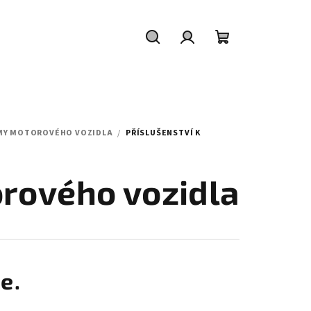
Hledat
Přihlášení
Nákupní
košík
MY MOTOROVÉHO VOZIDLA
/
PŘÍSLUŠENSTVÍ K
rového vozidla
e.