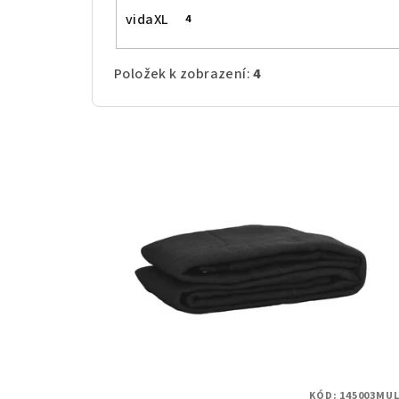
vidaXL
4
Položek k zobrazení:
4
V
ý
p
i
s
p
r
o
KÓD:
145003MUL