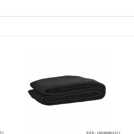
TI
KÓD:
145004MULTI