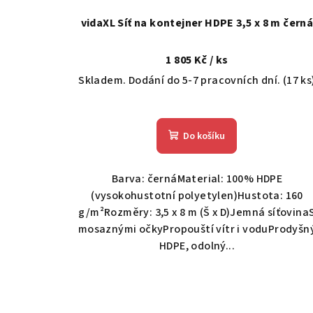
d
vidaXL Síť na kontejner HDPE 3,5 x 8 m čern
u
1 805 Kč
/ ks
k
Skladem. Dodání do 5-7 pracovních dní.
(17 ks
t
ů
Do košíku
Barva: černáMaterial: 100% HDPE
(vysokohustotní polyetylen)Hustota: 160
g/m²Rozměry: 3,5 x 8 m (Š x D)Jemná síťovina
mosaznými očkyPropouští vítr i voduProdyšn
HDPE, odolný...