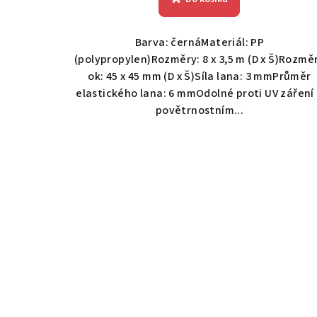
Barva: černáMateriál: PP
(polypropylen)Rozměry: 8 x 3,5 m (D x Š)Rozmě
ok: 45 x 45 mm (D x Š)Síla lana: 3 mmPrůměr
elastického lana: 6 mmOdolné proti UV záření
povětrnostním...