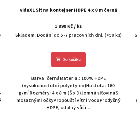
á
vidaXL Síť na kontejner HDPE 4 x 8 m černá
1 890 Kč
/ ks
)
Skladem. Dodání do 5-7 pracovních dní.
(>50 ks)
S
Do košíku
Barva: černáMaterial: 100% HDPE
(vysokohustotní polyetylen)Hustota: 160
S
g/m²Rozměry: 4 x 8 m (Š x D)Jemná síťovinaS
ý
mosaznými očkyPropouští vítr i voduProdyšný
HDPE, odolný vůči...