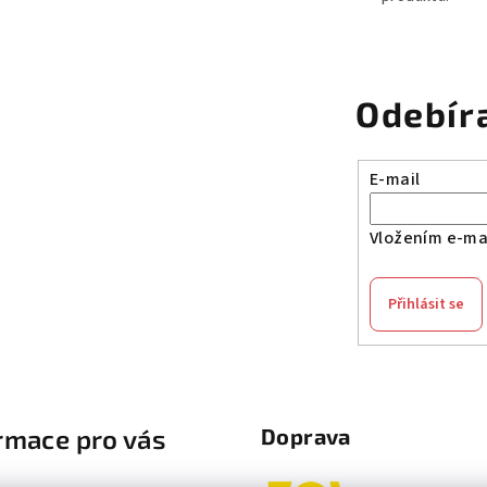
p
r
v
Odebír
k
y
v
E-mail
ý
p
Vložením e-mai
i
s
Přihlásit se
u
rmace pro vás
Doprava