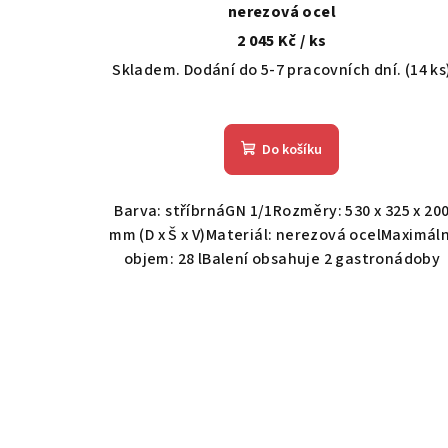
u
nerezová ocel
2 045 Kč
/ ks
k
Skladem. Dodání do 5-7 pracovních dní.
(14 ks
t
ů
Do košíku
Barva: stříbrnáGN 1/1Rozměry: 530 x 325 x 20
mm (D x Š x V)Materiál: nerezová ocelMaximáln
objem: 28 lBalení obsahuje 2 gastronádoby