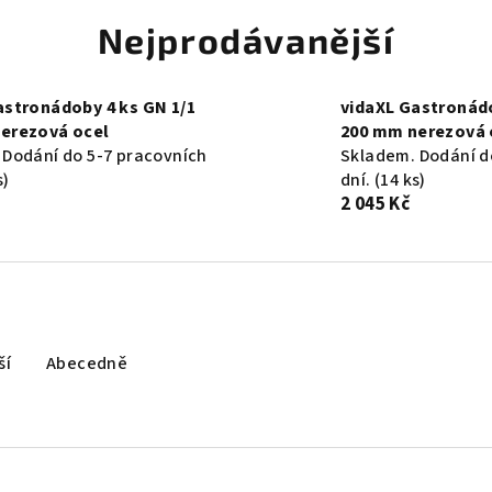
Nejprodávanější
astronádoby 4 ks GN 1/1
vidaXL Gastronádo
erezová ocel
200 mm nerezová 
 Dodání do 5-7 pracovních
Skladem. Dodání d
s)
dní.
(14 ks)
2 045 Kč
ší
Abecedně