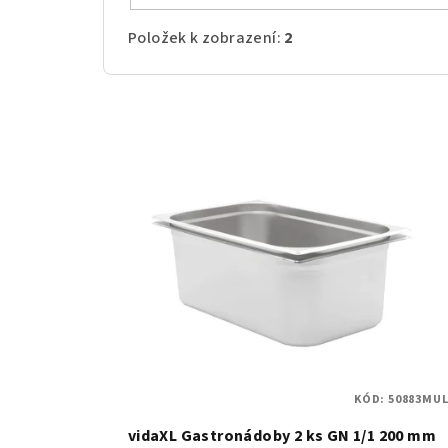
Položek k zobrazení:
2
V
ý
p
i
s
p
r
o
KÓD:
50883MUL
d
vidaXL Gastronádoby 2 ks GN 1/1 200 mm