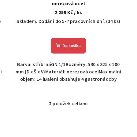
nerezová ocel
2 259 Kč
/ ks
)
Skladem. Dodání do 5-7 pracovních dní.
(34 ks)
Do košíku
0
Barva: stříbrnáGN 1/1Rozměry: 530 x 325 x 100
í
mm (D x Š x V)Materiál: nerezová ocelMaximální
objem: 14 lBalení obsahuje 4 gastronádoby
2
položek celkem
O
v
l
á