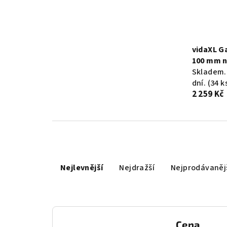
vidaXL G
100 mm n
Skladem.
dní.
(34 k
2 259 Kč
Ř
Nejlevnější
Nejdražší
Nejprodávaněj
a
z
e
Cena