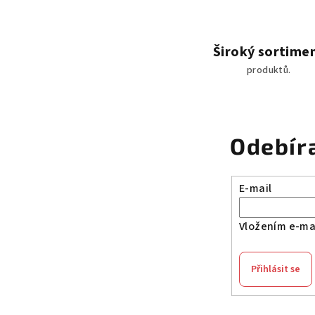
d
a
c
Široký sortime
í
produktů.
p
r
v
Odebír
k
y
v
E-mail
ý
p
Vložením e-mai
i
s
Přihlásit se
u