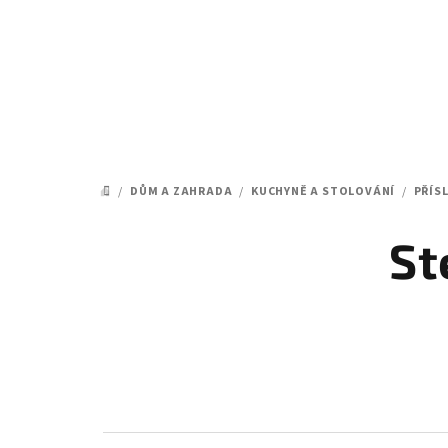
Přejít
na
obsah
/
DŮM A ZAHRADA
/
KUCHYNĚ A STOLOVÁNÍ
/
PŘÍS
DOMŮ
St