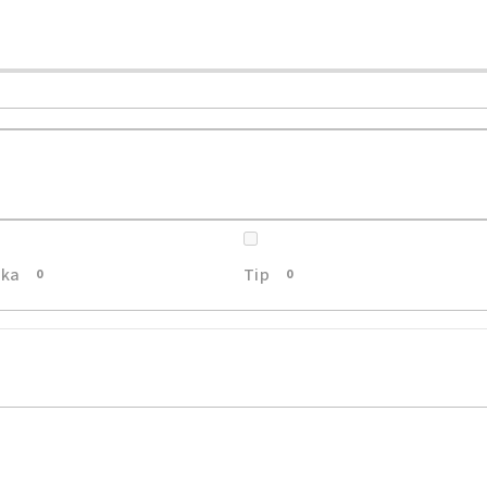
nka
Tip
0
0