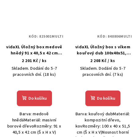
KÓD:
825001MULTI
KÓD:
848806MULTI
vidaXL Úložný box medově
vidaXL Úložný box s víkem
hnědý 91 x 40,5 x 42 cm
kouřový dub 100x40x51,5
masivní borové dřevo
cm kompozitní dřevo
2 201 Kč
/ ks
2 208 Kč
/ ks
Skladem. Dodání do 5-7
Skladem. Dodání do 5-7
pracovních dní.
(18 ks)
pracovních dní.
(7 ks)
Do košíku
Do košíku
Barva: medově
Barva: kouřový dubMateriál:
hnědáMateriál: masivní
kompozitní dřevo,
borové dřevoRozměry: 91 x
kovRozměry: 100 x 40 x 51,5
40,5 x 42 cm (Š x H x V)
cm (Š x H x V)Nosnost horní