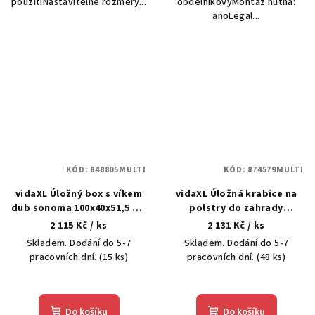
použitíNastavitelné rozměry...
obdélníkovýMontáž nutná:
anoLegal...
KÓD:
848805MULTI
KÓD:
874579MULTI
vidaXL Úložný box s víkem
vidaXL Úložná krabice na
dub sonoma 100x40x51,5 cm
polstry do zahrady
kompozitní dřevo
Pozinkovaná ocel 117 L
2 115 Kč
/ ks
2 131 Kč
/ ks
Skladem. Dodání do 5-7
Skladem. Dodání do 5-7
pracovních dní.
(15 ks)
pracovních dní.
(48 ks)
Do košíku
Do košíku