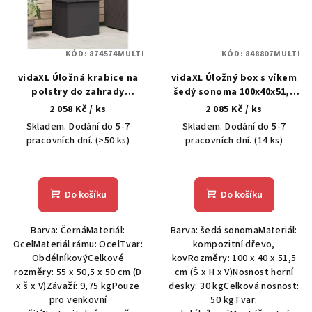
KÓD:
874574MULTI
KÓD:
848807MULTI
vidaXL Úložná krabice na
vidaXL Úložný box s víkem
polstry do zahrady
šedý sonoma 100x40x51,5
Pozinkovaná ocel 117 L
cm kompozitní dřevo
2 058 Kč
/ ks
2 085 Kč
/ ks
Skladem. Dodání do 5-7
Skladem. Dodání do 5-7
pracovních dní.
(>50 ks)
pracovních dní.
(14 ks)
Do košíku
Do košíku
Barva: ČernáMateriál:
Barva: šedá sonomaMateriál:
OcelMateriál rámu: OcelTvar:
kompozitní dřevo,
ObdélníkovýCelkové
kovRozměry: 100 x 40 x 51,5
rozměry: 55 x 50,5 x 50 cm (D
cm (Š x H x V)Nosnost horní
x š x V)Závaží: 9,75 kgPouze
desky: 30 kgCelková nosnost:
pro venkovní
50 kgTvar: