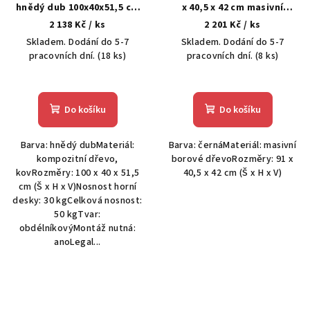
hnědý dub 100x40x51,5 cm
x 40,5 x 42 cm masivní
kompozitní dřevo
borové dřevo
2 138 Kč
/ ks
2 201 Kč
/ ks
Skladem. Dodání do 5-7
Skladem. Dodání do 5-7
pracovních dní.
(18 ks)
pracovních dní.
(8 ks)
Do košíku
Do košíku
Barva: hnědý dubMateriál:
Barva: černáMateriál: masivní
kompozitní dřevo,
borové dřevoRozměry: 91 x
kovRozměry: 100 x 40 x 51,5
40,5 x 42 cm (Š x H x V)
cm (Š x H x V)Nosnost horní
desky: 30 kgCelková nosnost:
50 kgTvar:
obdélníkovýMontáž nutná:
anoLegal...