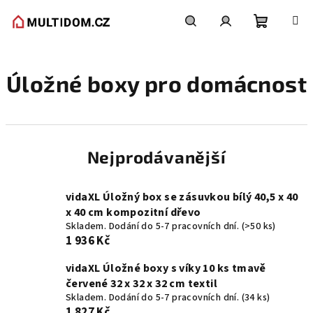
Přejít
na
obsah
Nákupní
Hledat
Přihlášení
Úložné boxy pro domácnost
košík
Nejprodávanější
vidaXL Úložný box se zásuvkou bílý 40,5 x 40
x 40 cm kompozitní dřevo
Skladem. Dodání do 5-7 pracovních dní.
(>50 ks)
1 936 Kč
vidaXL Úložné boxy s víky 10 ks tmavě
červené 32 x 32 x 32 cm textil
Skladem. Dodání do 5-7 pracovních dní.
(34 ks)
1 827 Kč