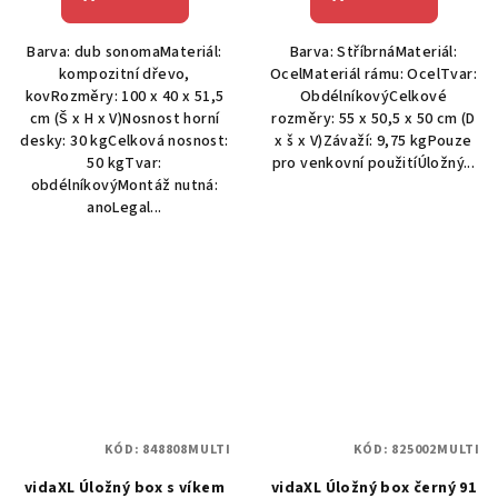
Barva: dub sonomaMateriál:
Barva: StříbrnáMateriál:
kompozitní dřevo,
OcelMateriál rámu: OcelTvar:
kovRozměry: 100 x 40 x 51,5
ObdélníkovýCelkové
cm (Š x H x V)Nosnost horní
rozměry: 55 x 50,5 x 50 cm (D
desky: 30 kgCelková nosnost:
x š x V)Závaží: 9,75 kgPouze
50 kgTvar:
pro venkovní použitíÚložný...
obdélníkovýMontáž nutná:
anoLegal...
KÓD:
848808MULTI
KÓD:
825002MULTI
vidaXL Úložný box s víkem
vidaXL Úložný box černý 91