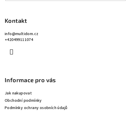
Z
á
p
Kontakt
a
info
@
multidom.cz
t
+420499111074
í
Informace pro vás
Jak nakupovat
Obchodní podmínky
Podmínky ochrany osobních údajů