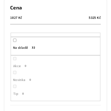
p
Cena
r
o
1827
Kč
5325
Kč
d
u
k
t
Na skladě
32
ů
Akce
0
Novinka
0
Tip
0