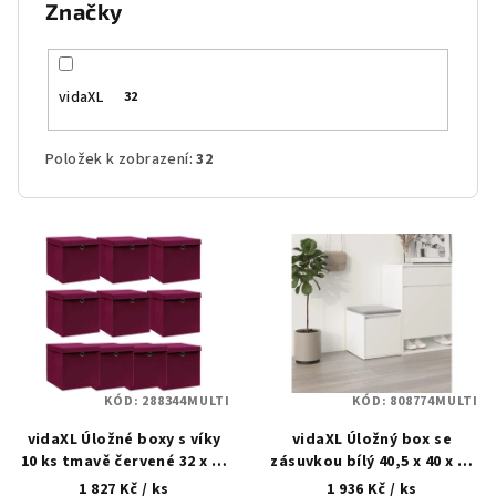
Značky
vidaXL
32
Položek k zobrazení:
32
V
ý
p
i
s
p
KÓD:
288344MULTI
KÓD:
808774MULTI
r
vidaXL Úložné boxy s víky
vidaXL Úložný box se
o
10 ks tmavě červené 32 x 32
zásuvkou bílý 40,5 x 40 x 40
d
x 32 cm textil
cm kompozitní dřevo
1 827 Kč
/ ks
1 936 Kč
/ ks