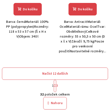
Do košíku
Do košíku
Barva: černáMateriál: 100%
Barva: AntracitMateriál:
PP (polypropylen)Rozměry:
OcelMateriál rámu: OcelTvar:
118 x 53 x 57 cm (Š x H x
ObdélníkovýCelkové
V)Objem: 340 l
rozměry: 55 x 50,5 x 50 cm (D
x š x V)Závaží: 9,75 kgPouze
pro venkovní
použitíNastavitelné rozměry...
Načíst 12 dalších
S
1
3
t
O
r
32
položek celkem
á
v
n
l
Nahoru
k
á
o