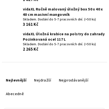
vidaXL Ručně malovaný úložný box 50 x 40 x
40 cm masivní mangovník
Skladem. Dodání do 5-7 pracovních dní.
(>50 ks)
3 161 Kč
vidaXL Úložná krabice na polstry do zahrady
Pozinkovaná ocel 117 L
Skladem. Dodání do 5-7 pracovních dní.
(>50 ks)
2 265 Kč
Ř
a
Nejlevnější
Nejdražší
Nejprodávanější
z
e
Abecedně
n
í