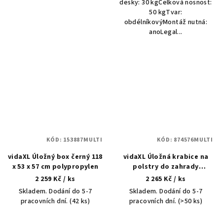
desky: 30 kgCelková nosnost:
50 kgTvar:
obdélníkovýMontáž nutná:
anoLegal...
KÓD:
153887MULTI
KÓD:
874576MULTI
vidaXL Úložný box černý 118
vidaXL Úložná krabice na
x 53 x 57 cm polypropylen
polstry do zahrady
Pozinkovaná ocel 117 L
2 259 Kč
/ ks
2 265 Kč
/ ks
Skladem. Dodání do 5-7
Skladem. Dodání do 5-7
pracovních dní.
(42 ks)
pracovních dní.
(>50 ks)