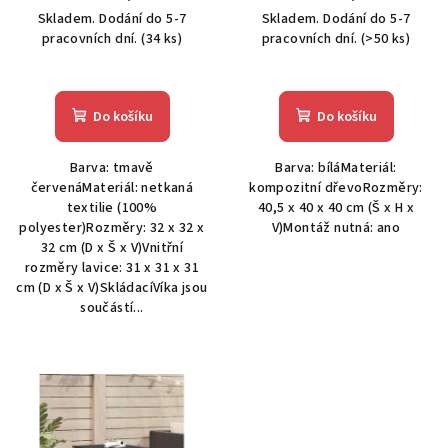
u
Skladem. Dodání do 5-7
Skladem. Dodání do 5-7
k
pracovních dní.
(34 ks)
pracovních dní.
(>50 ks)
t
ů
Do košíku
Do košíku
Barva: tmavě
Barva: bíláMateriál:
červenáMateriál: netkaná
kompozitní dřevoRozměry:
textilie (100%
40,5 x 40 x 40 cm (Š x H x
polyester)Rozměry: 32 x 32 x
V)Montáž nutná: ano
32 cm (D x Š x V)Vnitřní
rozměry lavice: 31 x 31 x 31
cm (D x Š x V)SkládacíVíka jsou
součástí...