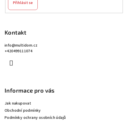
Přihlásit se
Z
á
p
Kontakt
a
info
@
multidom.cz
t
+420499111074
í
Informace pro vás
Jak nakupovat
Obchodní podmínky
Podmínky ochrany osobních údajů