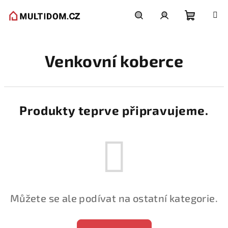
Přejít
na
obsah
Nákupní
Hledat
Přihlášení
Venkovní koberce
košík
Produkty teprve připravujeme.
Můžete se ale podívat na ostatní kategorie.