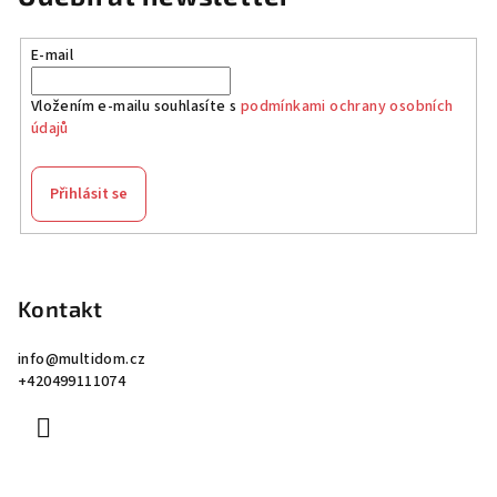
E-mail
Vložením e-mailu souhlasíte s
podmínkami ochrany osobních
údajů
Přihlásit se
Z
á
p
Kontakt
a
info
@
multidom.cz
t
+420499111074
í