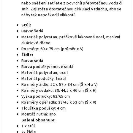
nebo sněžení setřete z povrchů přebytečnou vodu či
sníh. Zajistěte dostatečnou cirkulaci vzduchu, aby se
nábytek nepoškodil vlhkostí.
Stůl:
Barva: šedá
Materiál: polyratan, práškově lakovaná ocel, masivní
akáciové dřevo
Rozměry: 60 x 75 cm (průměr x V)
Židle:
Barva: šedá
Barva podušky: tmavě šedá
Materiál: polyratan, ocel
Materiál podušky: textil
Rozměry židle: 52 x 57 x 84 cm (Š x H x V)
Rozměry sedáku: 39/44,5 x 46 cm (Š x H)
Výška područky: 62/65 cm
Rozměry opěradla: 38/45 x 53 cm (Š x V)
Tloušťka podušky: 4 cm
Montáž nutná: ano
Balení obsahuje:
1 x stůl
2x židle