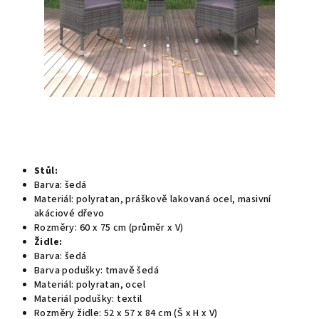
Stůl:
Barva: šedá
Materiál: polyratan, práškově lakovaná ocel, masivní
akáciové dřevo
Rozměry: 60 x 75 cm (průměr x V)
Židle:
Barva: šedá
Barva podušky: tmavě šedá
Materiál: polyratan, ocel
Materiál podušky: textil
Rozměry židle: 52 x 57 x 84 cm (Š x H x V)