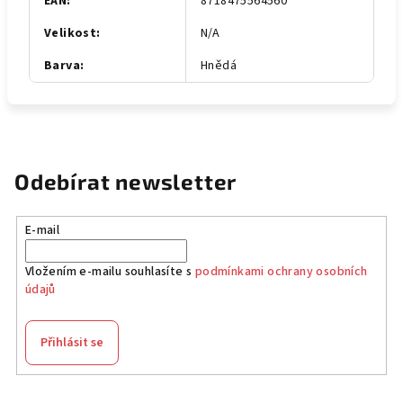
EAN
:
8718475564560
Velikost
:
N/A
Barva
:
Hnědá
Odebírat newsletter
E-mail
Vložením e-mailu souhlasíte s
podmínkami ochrany osobních
údajů
Přihlásit se
Z