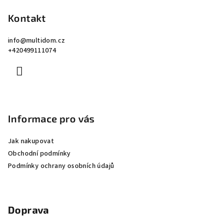
á
p
Kontakt
a
info
@
multidom.cz
t
+420499111074
í
Informace pro vás
Jak nakupovat
Obchodní podmínky
Podmínky ochrany osobních údajů
Doprava