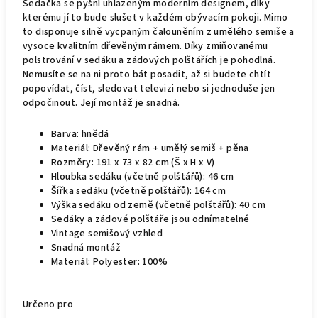
Sedačka se pyšní uhlazeným moderním designem, díky
kterému jí to bude slušet v každém obývacím pokoji. Mimo
to disponuje silně vycpaným čalouněním z umělého semiše a
vysoce kvalitním dřevěným rámem. Díky zmiňovanému
polstrování v sedáku a zádových polštářích je pohodlná.
Nemusíte se na ni proto bát posadit, až si budete chtít
popovídat, číst, sledovat televizi nebo si jednoduše jen
odpočinout. Její montáž je snadná.
Barva: hnědá
Materiál: Dřevěný rám + umělý semiš + pěna
Rozměry: 191 x 73 x 82 cm (Š x H x V)
Hloubka sedáku (včetně polštářů): 46 cm
Šířka sedáku (včetně polštářů): 164 cm
Výška sedáku od země (včetně polštářů): 40 cm
Sedáky a zádové polštáře jsou odnímatelné
Vintage semišový vzhled
Snadná montáž
Materiál: Polyester: 100%
Určeno pro