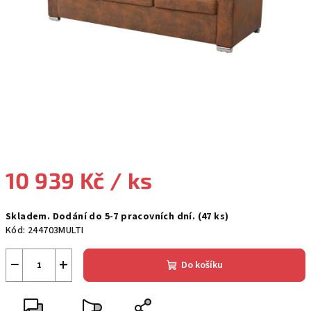
10 939 Kč
/ ks
Měrná
Skladem. Dodání do 5-7 pracovních dní.
(47 ks)
cena:
Kód:
244703MULTI
−
+
Do košíku