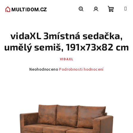
Přejít
na
obsah
Nákupní
Hledat
Přihlášení
vidaXL 3místná sedačka,
košík
umělý semiš, 191x73x82 cm
VIDAXL
Průměrné
Neohodnoceno
Podrobnosti hodnocení
hodnocení
produktu
je
0,0
z
5
hvězdiček.