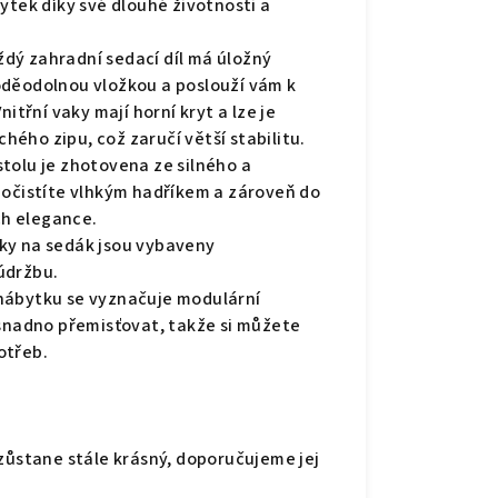
ytek díky své dlouhé životnosti a
dý zahradní sedací díl má úložný
oděodolnou vložkou a poslouží vám k
itřní vaky mají horní kryt a lze je
ého zipu, což zaručí větší stabilitu.
tolu je zhotovena ze silného a
 očistíte vlhkým hadříkem a zároveň do
h elegance.
ky na sedák jsou vybaveny
údržbu.
nábytku se vyznačuje modulární
ji snadno přemisťovat, takže si můžete
otřeb.
 zůstane stále krásný, doporučujeme jej