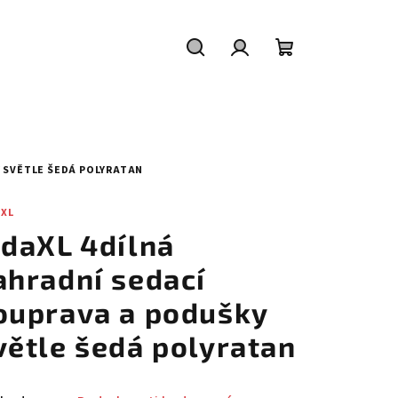
Hledat
Přihlášení
Nákupní
košík
Y SVĚTLE ŠEDÁ POLYRATAN
AXL
idaXL 4dílná
ahradní sedací
ouprava a podušky
větle šedá polyratan