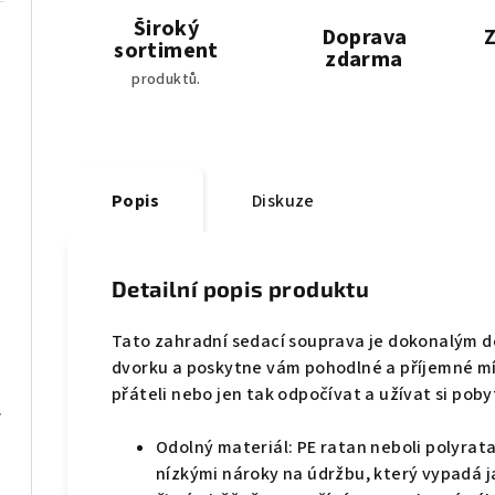
Široký
Doprava
Z
sortiment
zdarma
produktů.
Popis
Diskuze
Detailní popis produktu
vo
Tato zahradní sedací souprava je dokonalým d
dvorku a poskytne vám pohodlné a příjemné mís
přáteli nebo jen tak odpočívat a užívat si poby
klované dřevo
Odolný materiál: PE ratan neboli polyrata
nízkými nároky na údržbu, který vypadá ja