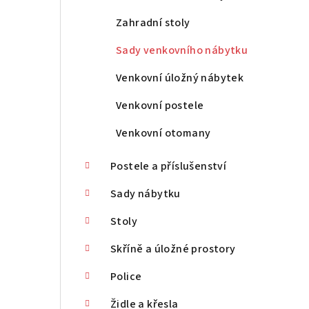
n
Zahradní stoly
n
Sady venkovního nábytku
í
Venkovní úložný nábytek
p
Venkovní postele
a
Venkovní otomany
n
Postele a příslušenství
e
Sady nábytku
l
Stoly
Skříně a úložné prostory
Police
Židle a křesla