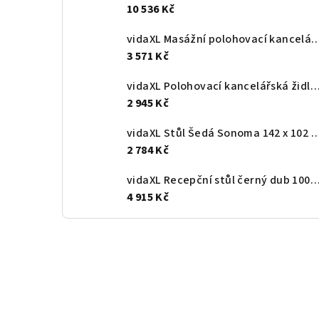
10 536 Kč
vidaXL Masážní polohovací kancelářské křeslo svě
3 571 Kč
vidaXL Polohovací kancelářská židle hnědá 
2 945 Kč
vidaXL Stůl Šedá Sonoma 142 x 102 x 73 cm Kompo
2 784 Kč
vidaXL Recepční stůl černý dub 100 x 50 x 103,5 cm, konstrukč
4 915 Kč