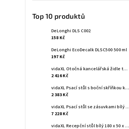
Top 10 produktů
DeLonghi DLS C002
158 Kč
DeLonghi EcoDecalk DLSC500 500 ml
197 Kč
vidaXL Otočná kancelářská židle tmavě zelená textil
2 416 Kč
vidaXL Psací stůl s boční skříňkou kouřový dub kompozitní dře
2 383 Kč
vidaXL Psací stůl se zásuvkami bílý 117 x 57 x 75 cm recy
7 228 Kč
vidaXL Recepční stůl bílý 180 x 50 x 103,5 cm, z umělého dřeva