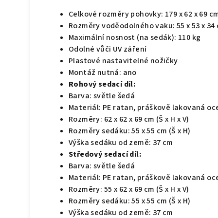
Celkové rozměry pohovky: 179 x 62 x 69 cm 
Rozměry voděodolného vaku: 55 x 53 x 34 c
Maximální nosnost (na sedák): 110 kg
Odolné vůči UV záření
Plastové nastavitelné nožičky
Montáž nutná: ano
Rohový sedací díl:
Barva: světle šedá
Materiál: PE ratan, práškově lakovaná oc
Rozměry: 62 x 62 x 69 cm (Š x H x V)
Rozměry sedáku: 55 x 55 cm (Š x H)
Výška sedáku od země: 37 cm
Středový sedací díl:
Barva: světle šedá
Materiál: PE ratan, práškově lakovaná oc
Rozměry: 55 x 62 x 69 cm (Š x H x V)
Rozměry sedáku: 55 x 55 cm (Š x H)
Výška sedáku od země: 37 cm