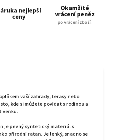
Okamžité
áruka nejlepší
vrácení peněz
ceny
po vrácení zboží.
oplňkem vaší zahrady, terasy nebo
to, kde si můžete povídat s rodinou a
t venku.
n je pevný syntetický materiál s
ko přírodní ratan. Je lehký, snadno se