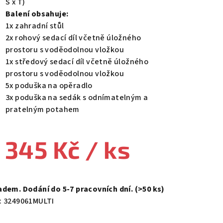
Š x T)
Balení obsahuje:
1x zahradní stůl
2x rohový sedací díl včetně úložného
prostoru s voděodolnou vložkou
1x středový sedací díl včetně úložného
prostoru s voděodolnou vložkou
5x poduška na opěradlo
3x poduška na sedák s odnímatelným a
pratelným potahem
 345 Kč
/ ks
ná
a:
adem. Dodání do 5-7 pracovních dní.
(>50 ks)
:
3249061MULTI