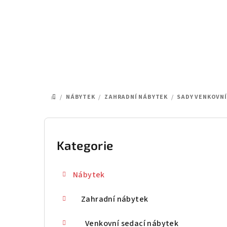
Přejít
na
obsah
/
NÁBYTEK
/
ZAHRADNÍ NÁBYTEK
/
SADY VENKOVN
DOMŮ
P
o
Kategorie
Přeskočit
kategorie
s
Nábytek
t
Zahradní nábytek
r
a
Venkovní sedací nábytek