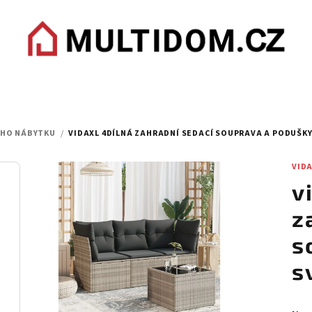
ÍHO NÁBYTKU
/
VIDAXL 4DÍLNÁ ZAHRADNÍ SEDACÍ SOUPRAVA A PODUŠK
VID
v
z
s
s