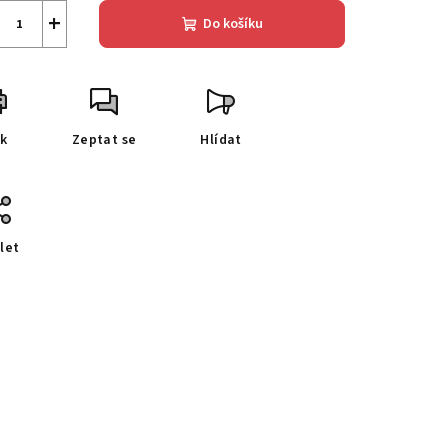
+
Do košíku
sk
Zeptat se
Hlídat
let