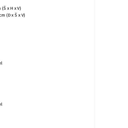
(Š x H x V)
m (D x Š x V)
el
el