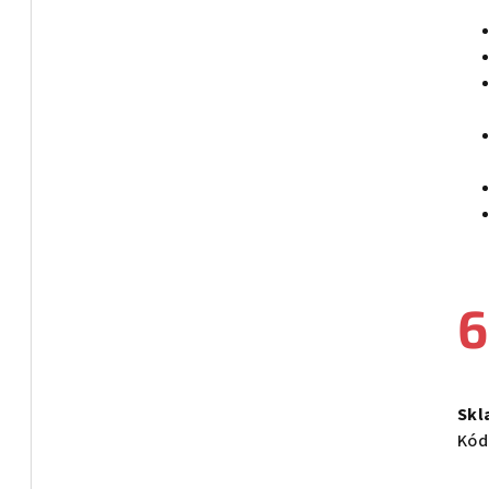
6
Měr
cen
Skl
Kód