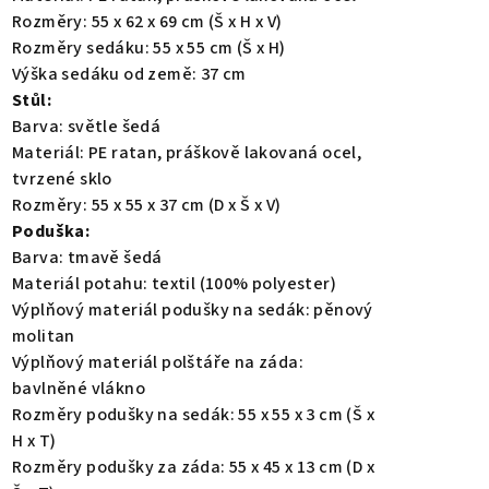
Rozměry: 55 x 62 x 69 cm (Š x H x V)
Rozměry sedáku: 55 x 55 cm (Š x H)
Výška sedáku od země: 37 cm
Stůl:
Barva: světle šedá
Materiál: PE ratan, práškově lakovaná ocel,
tvrzené sklo
Rozměry: 55 x 55 x 37 cm (D x Š x V)
Poduška:
Barva: tmavě šedá
Materiál potahu: textil (100% polyester)
Výplňový materiál podušky na sedák: pěnový
molitan
Výplňový materiál polštáře na záda:
bavlněné vlákno
Rozměry podušky na sedák: 55 x 55 x 3 cm (Š x
H x T)
Rozměry podušky za záda: 55 x 45 x 13 cm (D x