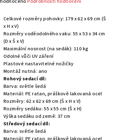
měrné
hodnoceno
Podrobnosti hodnocení
nocení
duktu
Celkové rozměry pohovky: 179 x 62 x 69 cm (Š
x H x V)
Rozměry voděodolného vaku: 55 x 53 x 34 cm
(D x Š x V)
Maximální nosnost (na sedák): 110 kg
zdiček.
Odolné vůči UV záření
Plastové nastavitelné nožičky
Montáž nutná: ano
Rohový sedací díl:
Barva: světle šedá
Materiál: PE ratan, práškově lakovaná ocel
Rozměry: 62 x 62 x 69 cm (Š x H x V)
Rozměry sedáku: 55 x 55 cm (Š x H)
Výška sedáku od země: 37 cm
Středový sedací díl:
Barva: světle šedá
Materiál: PE ratan, práškově lakovaná ocel