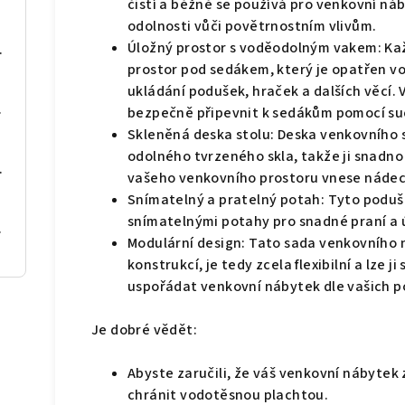
čistí a běžně se používá pro venkovní náb
odolnosti vůči povětrnostním vlivům.
Úložný prostor s voděodolným vakem: Kaž
tle šedé textil
prostor pod sedákem, který je opatřen v
ukládání podušek, hraček a dalších věcí. Vn
textil
bezpečně připevnit k sedákům pomocí such
Skleněná deska stolu: Deska venkovního s
odolného tvrzeného skla, takže ji snadno
zitní dřevo
vašeho venkovního prostoru vnese nádec
Snímatelný a pratelný potah: Tyto poduš
snímatelnými potahy pro snadné praní a 
ní dřevo
Modulární design: Tato sada venkovního 
konstrukcí, je tedy zcela flexibilní a lze 
uspořádat venkovní nábytek dle vašich p
Je dobré vědět:
Abyste zaručili, že váš venkovní nábytek
chránit vodotěsnou plachtou.