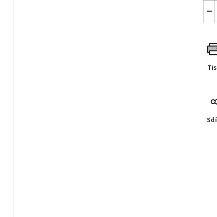
−
Ti
Sdí