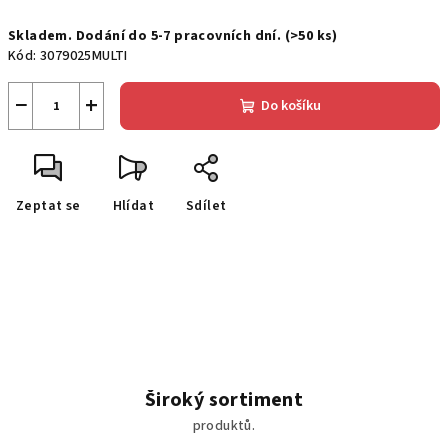
Měrná
Skladem. Dodání do 5-7 pracovních dní.
(>50 ks)
cena:
Kód:
3079025MULTI
−
+
Do košíku
Zeptat se
Hlídat
Sdílet
Široký sortiment
produktů.