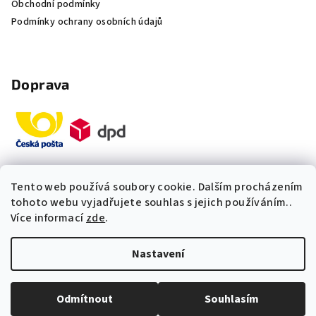
Obchodní podmínky
Podmínky ochrany osobních údajů
Doprava
Tento web používá soubory cookie. Dalším procházením
Platby
tohoto webu vyjadřujete souhlas s jejich používáním..
Více informací
zde
.
„Odpovídáme okamžitě. S čím
Nastavení
vám můžeme pomoci?“
Copyright 2026
Multidom.cz
. Všechna práva vyhrazena.
Upravit nastavení cookies
Odmítnout
Souhlasím
Vytvořil Shoptet Premium