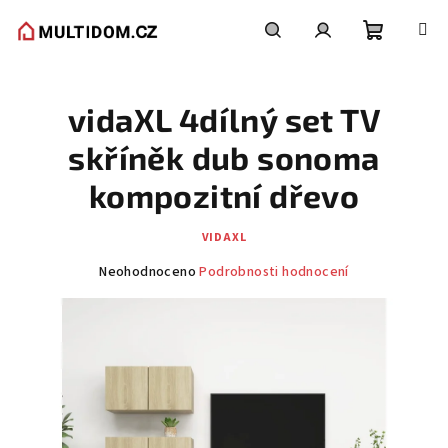
Přejít
na
obsah
Nákupní
Hledat
Přihlášení
vidaXL 4dílný set TV
košík
skříněk dub sonoma
kompozitní dřevo
VIDAXL
Průměrné
Neohodnoceno
Podrobnosti hodnocení
hodnocení
produktu
je
0,0
z
5
hvězdiček.