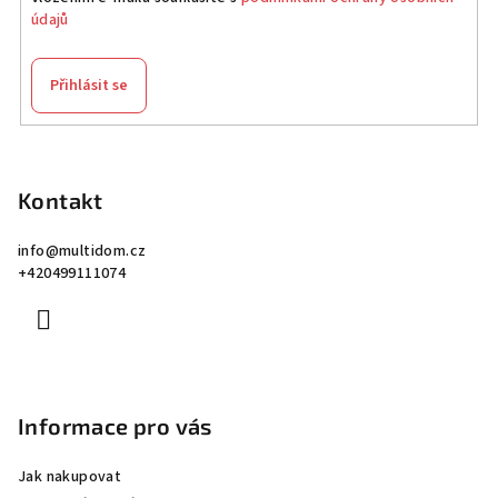
údajů
Přihlásit se
Z
á
p
Kontakt
a
info
@
multidom.cz
t
+420499111074
í
Informace pro vás
Jak nakupovat