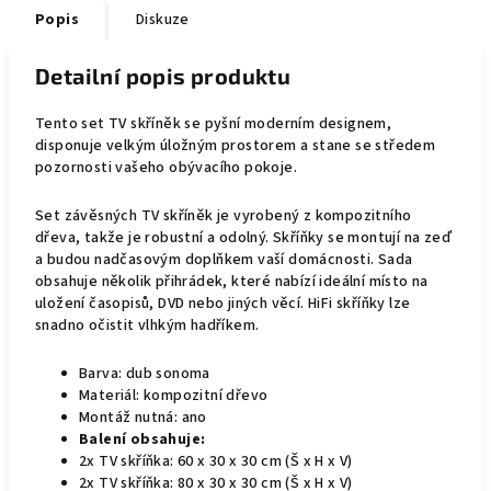
Popis
Diskuze
Detailní popis produktu
Tento set TV skříněk se pyšní moderním designem,
disponuje velkým úložným prostorem a stane se středem
pozornosti vašeho obývacího pokoje.
Set závěsných TV skříněk je vyrobený z kompozitního
dřeva, takže je robustní a odolný. Skříňky se montují na zeď
a budou nadčasovým doplňkem vaší domácnosti. Sada
obsahuje několik přihrádek, které nabízí ideální místo na
uložení časopisů, DVD nebo jiných věcí. HiFi skříňky lze
snadno očistit vlhkým hadříkem.
Barva: dub sonoma
Materiál: kompozitní dřevo
Montáž nutná: ano
Balení obsahuje:
2x TV skříňka: 60 x 30 x 30 cm (Š x H x V)
2x TV skříňka: 80 x 30 x 30 cm (Š x H x V)