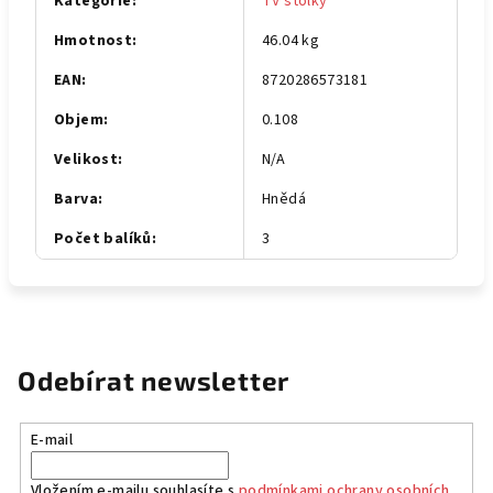
Kategorie
:
TV stolky
Hmotnost
:
46.04 kg
EAN
:
8720286573181
Objem
:
0.108
Velikost
:
N/A
Barva
:
Hnědá
Počet balíků
:
3
Odebírat newsletter
E-mail
Vložením e-mailu souhlasíte s
podmínkami ochrany osobních