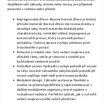
doplňkem vaší zahrady, dvorku nebo terasy pro příjemné
posezení s rodinou nebo přáteli.
Impregnované dřevo: Masivní borové dřevo je krásný
přírodní materiál. Borové dřevo má rovnou kresbu a
obsahuje suky, které materiálu dodávají jeho
charakteristický, rustikální vzhled. Impregnace je
konzervační proces, který se provádí pomocí
autoklávu. Tlaková úprava zvyšuje odolnost proti
trouchnivění a počasí.
Robustní a stabilní rám: Tato sedací souprava má
dřevěné rámy, takže je robustní a stabilní pro
každodenní venkovní použití.
Pohodlné sezení: Opěradlo zvyšuje pohodlí při sezení
na této sestavě zahradního nábytku.Další pohodlí při
sezení zajišťuje také silně polstrovaná poduška.
Modulární design: Zahradní sestava je flexibilní a
snadno se přemisťuje.Můžete ji také kombinovat s
dalšími modulárními segmenty, které najdete v
rozbalovací nabídce. Perfektní způsob, jak si vytvořit
sedací soupravu podle vašich představ!