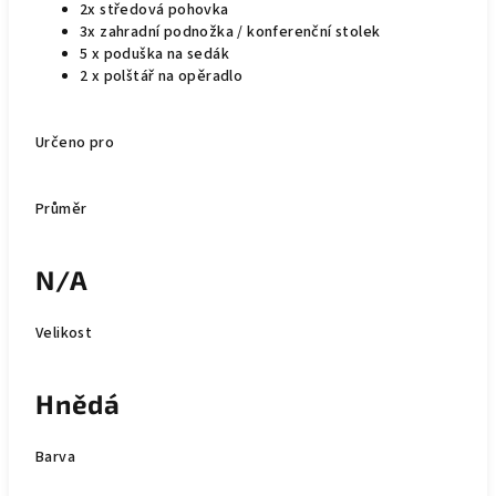
2x středová pohovka
3x zahradní podnožka / konferenční stolek
5 x poduška na sedák
2 x polštář na opěradlo
Určeno pro
Průměr
N/A
Velikost
Hnědá
Barva