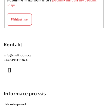
Vložením e-mailu souhlasíte s
podmínkami ochrany osobních
údajů
Přihlásit se
Z
á
p
Kontakt
a
info
@
multidom.cz
t
+420499111074
í
Informace pro vás
Jak nakupovat