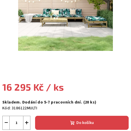
16 295 Kč
/ ks
Měrná
Skladem. Dodání do 5-7 pracovních dní.
(20 ks)
cena:
Kód:
3186122MULTI
−
+
Do košíku