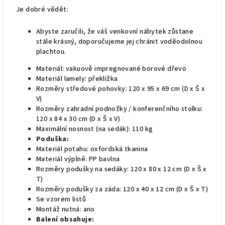
Je dobré vědět:
Abyste zaručili, že váš venkovní nábytek zůstane
stále krásný, doporučujeme jej chránit voděodolnou
plachtou.
Materiál: vakuově impregnované borové dřevo
Materiál lamely: překližka
Rozměry středové pohovky: 120 x 95 x 69 cm (D x Š x
V)
Rozměry zahradní podnožky / konferenčního stolku:
120 x 84 x 30 cm (D x Š x V)
Maximální nosnost (na sedák): 110 kg
Poduška:
Materiál potahu: oxfordská tkanina
Materiál výplně: PP bavlna
Rozměry podušky na sedáky: 120 x 80 x 12 cm (D x Š x
T)
Rozměry podušky za záda: 120 x 40 x 12 cm (D x Š x T)
Se vzorem listů
Montáž nutná: ano
Balení obsahuje: