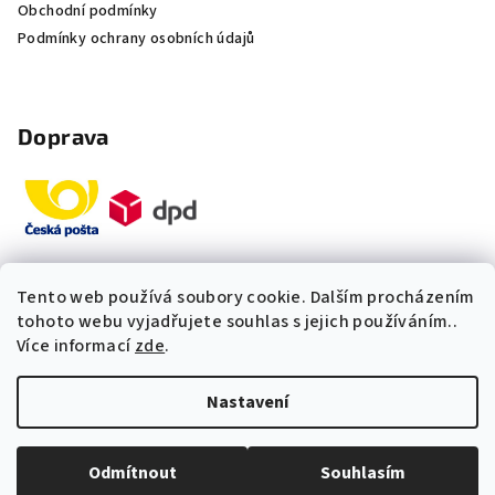
Obchodní podmínky
Podmínky ochrany osobních údajů
Doprava
Tento web používá soubory cookie. Dalším procházením
Platby
tohoto webu vyjadřujete souhlas s jejich používáním..
Více informací
zde
.
„Odpovídáme okamžitě. S čím
Nastavení
vám můžeme pomoci?“
Copyright 2026
Multidom.cz
. Všechna práva vyhrazena.
Upravit nastavení cookies
Odmítnout
Souhlasím