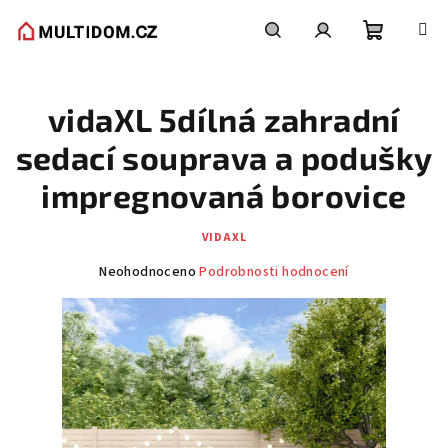
Přejít
na
obsah
Nákupní
Hledat
Přihlášení
vidaXL 5dílná zahradní
košík
sedací souprava a podušky
impregnovaná borovice
VIDAXL
Průměrné
Neohodnoceno
Podrobnosti hodnocení
hodnocení
produktu
je
0,0
z
5
hvězdiček.