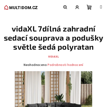
Přejít
na
obsah
Nákupní
Hledat
Přihlášení
vidaXL 7dílná zahradní
košík
sedací souprava a podušky
světle šedá polyratan
VIDAXL
Průměrné
Neohodnoceno
Podrobnosti hodnocení
hodnocení
produktu
je
0,0
z
5
hvězdiček.