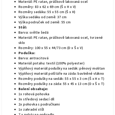
Materiál: PE ratan, práškově lakovaná ocel
Rozměry: 83 x 62 x 69 cm (Š x H x V)
Rozměry sedáku: 55 x 55 cm (Š x H)
Výška sedáku od země: 37 cm
Výška područek od země: 55 cm
Stůl:
Barva: světle šedá
Materiál: PE ratan, práškově lakovaná ocel, tvrzené
sklo
Rozměry: 100 x 55 x 44/73 cm (D x Š x V)
Poduška:
Barva: antracitová
Materiál potahu: textil (100% polyester)
Výplňový materiál podušky na sedák: pěnový molitan
Výplňový materiál polštáře na záda: bavlněné vlákno
Rozměry podušky na sedák: 55 x 55 x 3 cm (Š x H x T)
Rozměry podušky za záda: 55 x 45 x 13 cm (D x Š x T)
Balení obsahuje:
1x rohová pohovka
3x středový sedací díl
2x pohovka s područkami
1x zahradní stůl
7 x polstr na opěradlo