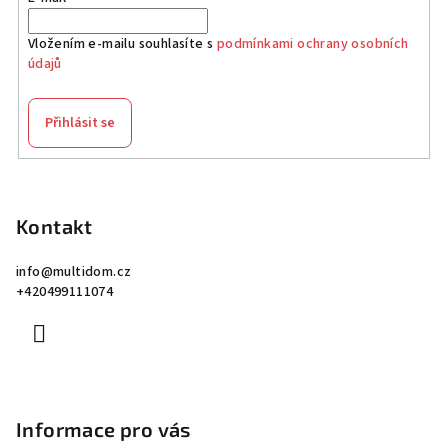
Vložením e-mailu souhlasíte s
podmínkami ochrany osobních
údajů
Přihlásit se
Z
á
p
Kontakt
a
info
@
multidom.cz
t
+420499111074
í
Informace pro vás