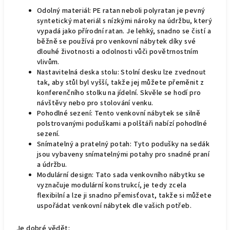
Odolný materiál: PE ratan neboli polyratan je pevný
syntetický materiál s nízkými nároky na údržbu, který
vypadá jako přírodní ratan. Je lehký, snadno se čistí a
běžně se používá pro venkovní nábytek díky své
dlouhé životnosti a odolnosti vůči povětrnostním
vlivům.
Nastavitelná deska stolu: Stolní desku lze zvednout
tak, aby stůl byl vyšší, takže jej můžete přeměnit z
konferenčního stolku na jídelní. Skvěle se hodí pro
návštěvy nebo pro stolování venku.
Pohodlné sezení: Tento venkovní nábytek se silně
polstrovanými poduškami a polštáři nabízí pohodlné
sezení.
Snímatelný a pratelný potah: Tyto podušky na sedák
jsou vybaveny snímatelnými potahy pro snadné praní
a údržbu.
Modulární design: Tato sada venkovního nábytku se
vyznačuje modulární konstrukcí, je tedy zcela
flexibilní a lze ji snadno přemisťovat, takže si můžete
uspořádat venkovní nábytek dle vašich potřeb.
Je dobré vědět: