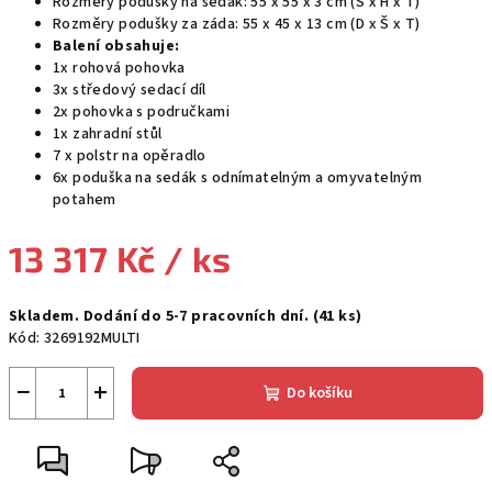
Rozměry podušky na sedák: 55 x 55 x 3 cm (Š x H x T)
Rozměry podušky za záda: 55 x 45 x 13 cm (D x Š x T)
Balení obsahuje:
1x rohová pohovka
3x středový sedací díl
2x pohovka s područkami
1x zahradní stůl
7 x polstr na opěradlo
6x poduška na sedák s odnímatelným a omyvatelným
potahem
13 317 Kč
/ ks
Měrná
Skladem. Dodání do 5-7 pracovních dní.
(41 ks)
cena:
Kód:
3269192MULTI
−
+
Do košíku