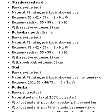
Středový sedací díl:
Barva: světle šedá
Materiál: PE ratan, práškově lakovaná ocel
Rozměry: 55 x 62 x 69 cm (Š x H x V)
Rozměry sedáku: 55 x 55 cm (Š x H)
Výška sedáku od země: 37 cm
Pohovka s područkami:
Barva: světle šedá
Materiál: PE ratan, práškově lakovaná ocel
Rozměry: 83 x 62 x 69 cm (Š x H x V)
Rozměry sedáku: 55 x 55 cm (Š x H)
Výška sedáku od země: 37 cm
Výška područek od země: 55 cm
Stůl:
Barva: světle šedá
Materiál: PE ratan, práškově lakovaná ocel, tvrzené sklo
Rozměry: 100 x 55 x 44/73 cm (D x Š x V)
Poduška:
Barva: antracitová
Materiál potahu: textil (100% polyester)
Výplňový materiál podušky na sedák: pěnový molitan
Výplňový materiál polštáře na záda: bavlněné vlákno