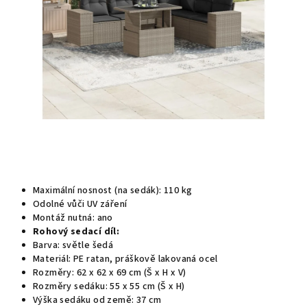
Maximální nosnost (na sedák): 110 kg
Odolné vůči UV záření
Montáž nutná: ano
Rohový sedací díl:
Barva: světle šedá
Materiál: PE ratan, práškově lakovaná ocel
Rozměry: 62 x 62 x 69 cm (Š x H x V)
Rozměry sedáku: 55 x 55 cm (Š x H)
Výška sedáku od země: 37 cm