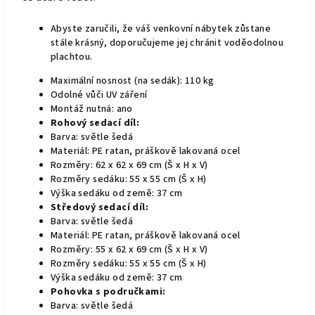
Abyste zaručili, že váš venkovní nábytek zůstane
stále krásný, doporučujeme jej chránit voděodolnou
plachtou.
Maximální nosnost (na sedák): 110 kg
Odolné vůči UV záření
Montáž nutná: ano
Rohový sedací díl:
Barva: světle šedá
Materiál: PE ratan, práškově lakovaná ocel
Rozměry: 62 x 62 x 69 cm (Š x H x V)
Rozměry sedáku: 55 x 55 cm (Š x H)
Výška sedáku od země: 37 cm
Středový sedací díl:
Barva: světle šedá
Materiál: PE ratan, práškově lakovaná ocel
Rozměry: 55 x 62 x 69 cm (Š x H x V)
Rozměry sedáku: 55 x 55 cm (Š x H)
Výška sedáku od země: 37 cm
Pohovka s područkami:
Barva: světle šedá