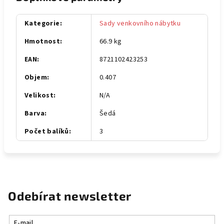
Kategorie
:
Sady venkovního nábytku
Hmotnost
:
66.9 kg
EAN
:
8721102423253
Objem
:
0.407
Velikost
:
N/A
Barva
:
Šedá
Počet balíků
:
3
Odebírat newsletter
E-mail