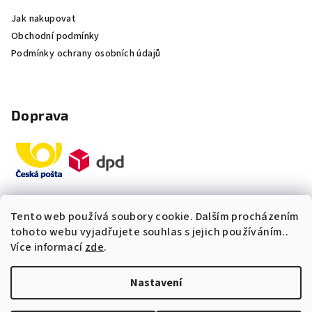
Jak nakupovat
Obchodní podmínky
Podmínky ochrany osobních údajů
Doprava
Tento web používá soubory cookie. Dalším procházením
Platby
tohoto webu vyjadřujete souhlas s jejich používáním..
Více informací
zde
.
„Odpovídáme okamžitě. S čím
Nastavení
vám můžeme pomoci?“
Copyright 2026
Multidom.cz
. Všechna práva vyhrazena.