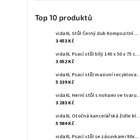
Top 10 produktů
vidaXL Stůl Černý dub Kompozitní dřevo 131,5 x 50 x 106,5 cm
3 453 Kč
vidaXL Psací stůl bílý 140 x 50 x 75 cm kompozitní dřevo
3 052 Kč
vidaXL Psací stůl masivní recyklovaný teak 110
5 339 Kč
vidaXL Herní stůl s nohami ve tvaru ZZ černý 11
3 283 Kč
vidaXL Otočná kancelářská židle bílá umělá kůže ohýba
5 984 Kč
vidaXL Psací stůl se zásuvkami 90x50x101 cm masivní mahagonové dřevo