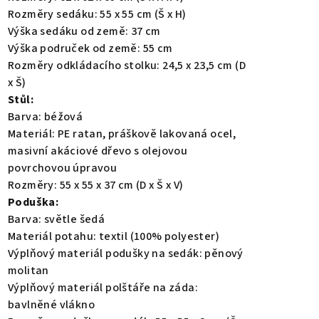
Rozměry sedáku: 55 x 55 cm (Š x H)
Výška sedáku od země: 37 cm
Výška područek od země: 55 cm
Rozměry odkládacího stolku: 24,5 x 23,5 cm (D
x Š)
Stůl:
Barva: béžová
Materiál: PE ratan, práškově lakovaná ocel,
masivní akáciové dřevo s olejovou
povrchovou úpravou
Rozměry: 55 x 55 x 37 cm (D x Š x V)
Poduška:
Barva: světle šedá
Materiál potahu: textil (100% polyester)
Výplňový materiál podušky na sedák: pěnový
molitan
Výplňový materiál polštáře na záda:
bavlněné vlákno