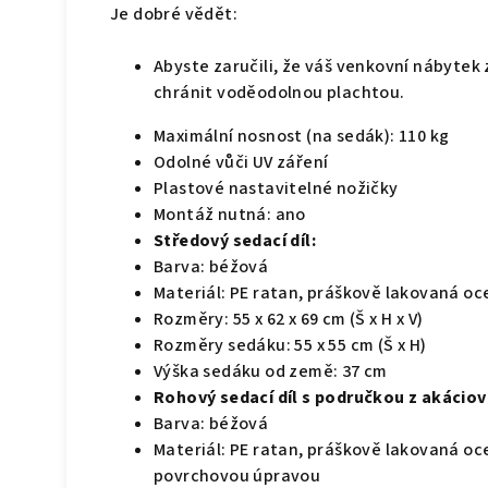
Je dobré vědět:
Abyste zaručili, že váš venkovní nábytek
chránit voděodolnou plachtou.
Maximální nosnost (na sedák): 110 kg
Odolné vůči UV záření
Plastové nastavitelné nožičky
Montáž nutná: ano
Středový sedací díl:
Barva: béžová
Materiál: PE ratan, práškově lakovaná oc
Rozměry: 55 x 62 x 69 cm (Š x H x V)
Rozměry sedáku: 55 x 55 cm (Š x H)
Výška sedáku od země: 37 cm
Rohový sedací díl s područkou z akáciov
Barva: béžová
Materiál: PE ratan, práškově lakovaná oce
povrchovou úpravou