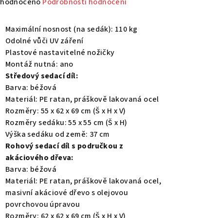
měrné
hodnoceno
Podrobnosti hodnocení
nocení
duktu
Maximální nosnost (na sedák): 110 kg
Odolné vůči UV záření
Plastové nastavitelné nožičky
Montáž nutná: ano
Středový sedací díl:
zdiček.
Barva: béžová
Materiál: PE ratan, práškově lakovaná ocel
Rozměry: 55 x 62 x 69 cm (Š x H x V)
Rozměry sedáku: 55 x 55 cm (Š x H)
Výška sedáku od země: 37 cm
Rohový sedací díl s područkou z
akáciového dřeva:
Barva: béžová
Materiál: PE ratan, práškově lakovaná ocel,
masivní akáciové dřevo s olejovou
povrchovou úpravou
Rozměry: 62 x 62 x 69 cm (Š x H x V)