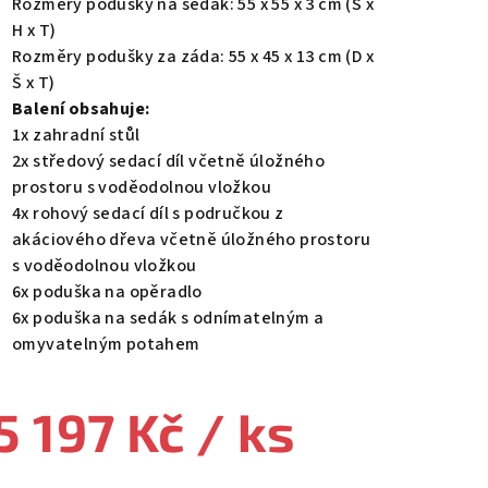
Rozměry podušky na sedák: 55 x 55 x 3 cm (Š x
H x T)
Rozměry podušky za záda: 55 x 45 x 13 cm (D x
Š x T)
Balení obsahuje:
1x zahradní stůl
2x středový sedací díl včetně úložného
prostoru s voděodolnou vložkou
4x rohový sedací díl s područkou z
akáciového dřeva včetně úložného prostoru
s voděodolnou vložkou
6x poduška na opěradlo
6x poduška na sedák s odnímatelným a
omyvatelným potahem
5 197 Kč
/ ks
ná