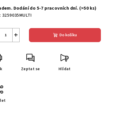
a:
adem. Dodání do 5-7 pracovních dní.
(>50 ks)
:
3259035MULTI
+
Do košíku
sk
Zeptat se
Hlídat
let