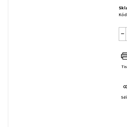
cen
Skl
Kód
−
Ti
Sdí