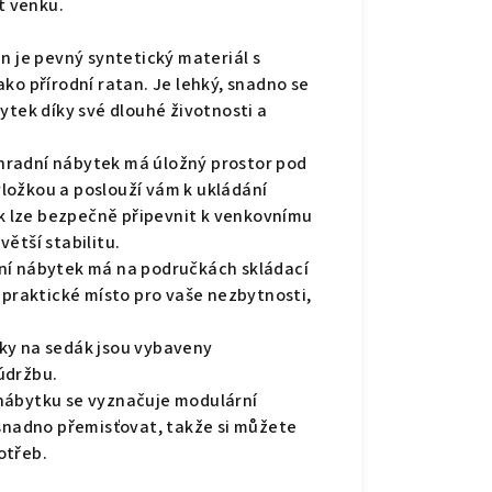
t venku.
n je pevný syntetický materiál s
ko přírodní ratan. Je lehký, snadno se
ytek díky své dlouhé životnosti a
hradní nábytek má úložný prostor pod
ložkou a poslouží vám k ukládání
vak lze bezpečně připevnit k venkovnímu
ětší stabilitu.
ní nábytek má na područkách skládací
 praktické místo pro vaše nezbytnosti,
ky na sedák jsou vybaveny
údržbu.
nábytku se vyznačuje modulární
ji snadno přemisťovat, takže si můžete
otřeb.