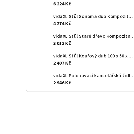
6 224 Kč
vidaXL Stůl Sonoma dub Kompozitní dřevo 182 x 101 x 87,5 cm
4 274 Kč
vidaXL Stůl Staré dřevo Kompozitní dřevo 113 x 5
3 012 Kč
vidaXL Stůl Kouřový dub 100 x 50 x 86,5 cm Kompozitní dřevo
2 407 Kč
vidaXL Polohovací kancelářská židle světle šed
2 946 Kč