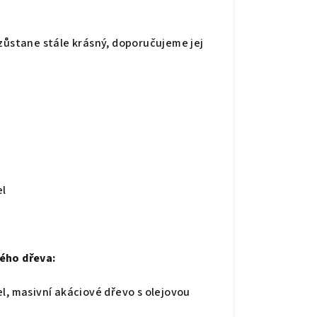
 zůstane stále krásný, doporučujeme jej
el
ého dřeva:
l, masivní akáciové dřevo s olejovou