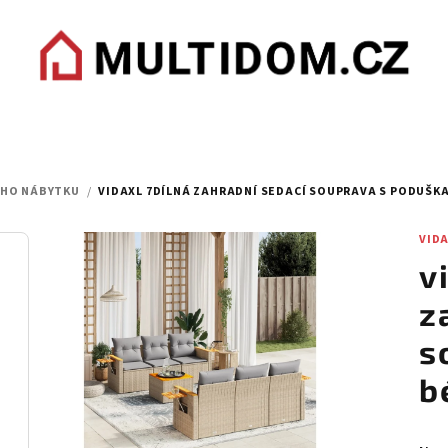
ÍHO NÁBYTKU
/
VIDAXL 7DÍLNÁ ZAHRADNÍ SEDACÍ SOUPRAVA S PODUŠK
VID
v
z
s
b