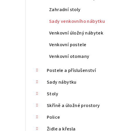
n
Zahradní stoly
n
Sady venkovního nábytku
í
Venkovní úložný nábytek
p
Venkovní postele
a
Venkovní otomany
n
Postele a příslušenství
e
Sady nábytku
l
Stoly
Skříně a úložné prostory
Police
Židle a křesla