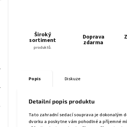
Široký
Doprava
Z
sortiment
zdarma
produktů.
 x 50 x 76 cm
Popis
Diskuze
0 x 60 x 75 cm
Detailní popis produktu
né dřevo
Tato zahradní sedací souprava je dokonalým d
dvorku a poskytne vám pohodlné a příjemné mís