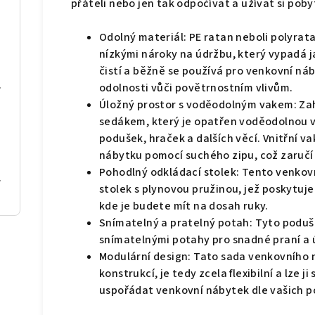
přáteli nebo jen tak odpočívat a užívat si poby
Odolný materiál: PE ratan neboli polyrata
nízkými nároky na údržbu, který vypadá ja
čistí a běžně se používá pro venkovní náb
4 x 120 cm
odolnosti vůči povětrnostním vlivům.
Úložný prostor s voděodolným vakem: Za
sedákem, který je opatřen voděodolnou v
podušek, hraček a dalších věcí. Vnitřní 
nábytku pomocí suchého zipu, což zaručí v
Pohodlný odkládací stolek: Tento venkov
á samet
stolek s plynovou pružinou, jež poskytuje
kde je budete mít na dosah ruky.
Snímatelný a pratelný potah: Tyto poduš
snímatelnými potahy pro snadné praní a 
Modulární design: Tato sada venkovního 
konstrukcí, je tedy zcela flexibilní a lze 
uspořádat venkovní nábytek dle vašich p