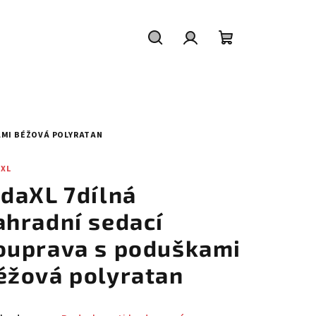
Hledat
Přihlášení
Nákupní
košík
AMI BÉŽOVÁ POLYRATAN
AXL
idaXL 7dílná
ahradní sedací
ouprava s poduškami
éžová polyratan