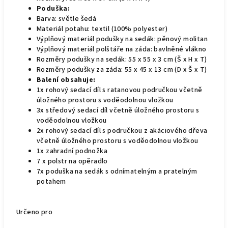
Poduška:
Barva: světle šedá
Materiál potahu: textil (100% polyester)
Výplňový materiál podušky na sedák: pěnový molitan
Výplňový materiál polštáře na záda: bavlněné vlákno
Rozměry podušky na sedák: 55 x 55 x 3 cm (Š x H x T)
Rozměry podušky za záda: 55 x 45 x 13 cm (D x Š x T)
Balení obsahuje:
1x rohový sedací díl s ratanovou područkou včetně
úložného prostoru s voděodolnou vložkou
3x středový sedací díl včetně úložného prostoru s
voděodolnou vložkou
2x rohový sedací díl s područkou z akáciového dřeva
včetně úložného prostoru s voděodolnou vložkou
1x zahradní podnožka
7 x polstr na opěradlo
7x poduška na sedák s odnímatelným a pratelným
potahem
Určeno pro