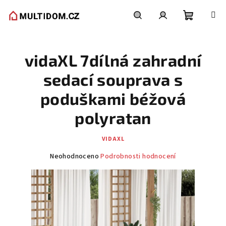
Přejít
na
obsah
Nákupní
Hledat
Přihlášení
vidaXL 7dílná zahradní
košík
sedací souprava s
poduškami béžová
polyratan
VIDAXL
Průměrné
Neohodnoceno
Podrobnosti hodnocení
hodnocení
produktu
je
0,0
z
5