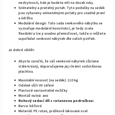
nezbytnosti, kde je budete mít na dosah ruky.
Snímatelný a pratelný potah: Tyto podušky na sedák
jsou vybaveny snímatelnými potahy pro snadné praní
a údržbu.
Modulární design: Tato sada venkovního nábytku se
vyznačuje modulární konstrukcí, je tedy zcela
flexibilní a lze ji snadno přemisťovat, takže si můžete
uspořádat venkovní nábytek dle vašich potřeb.
Je dobré vědět:
Abyste zaručili, že váš venkovní nábytek zůstane
stále krásný, doporučujeme jej chránit vodotěsnou
plachtou.
Maximální nosnost (na sedák): 110 kg
Odolné vůči UV záření
Plastové nastavitelné nožičky
Montáž nutná: ano
Rohový sedací díl s ratanovou područkou:
Barva: béžová
Materiál: PE ratan, práškově lakovaná ocel