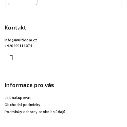
Z
á
p
Kontakt
a
info
@
multidom.cz
t
+420499111074
í
Informace pro vás
Jak nakupovat
Obchodní podmínky
Podmínky ochrany osobních údajů