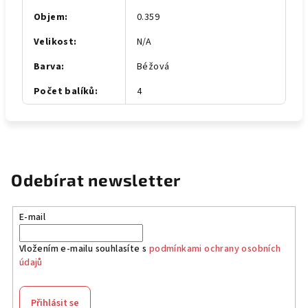
Objem
:
0.359
Velikost
:
N/A
Barva
:
Béžová
Počet balíků
:
4
Odebírat newsletter
E-mail
Vložením e-mailu souhlasíte s
podmínkami ochrany osobních
údajů
Přihlásit se