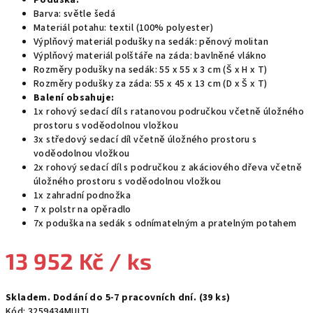
Poduška:
Barva: světle šedá
Materiál potahu: textil (100% polyester)
Výplňový materiál podušky na sedák: pěnový molitan
Výplňový materiál polštáře na záda: bavlněné vlákno
Rozměry podušky na sedák: 55 x 55 x 3 cm (Š x H x T)
Rozměry podušky za záda: 55 x 45 x 13 cm (D x Š x T)
Balení obsahuje:
1x rohový sedací díl s ratanovou područkou včetně úložného
prostoru s voděodolnou vložkou
3x středový sedací díl včetně úložného prostoru s
voděodolnou vložkou
2x rohový sedací díl s područkou z akáciového dřeva včetně
úložného prostoru s voděodolnou vložkou
1x zahradní podnožka
7 x polstr na opěradlo
7x poduška na sedák s odnímatelným a pratelným potahem
13 952 Kč
/ ks
Měrná
Skladem. Dodání do 5-7 pracovních dní.
(39 ks)
cena:
Kód:
3259434MULTI