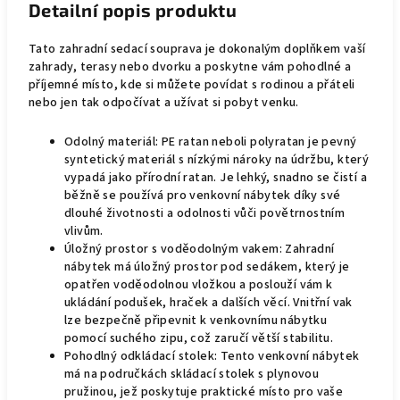
Detailní popis produktu
Tato zahradní sedací souprava je dokonalým doplňkem vaší
zahrady, terasy nebo dvorku a poskytne vám pohodlné a
příjemné místo, kde si můžete povídat s rodinou a přáteli
nebo jen tak odpočívat a užívat si pobyt venku.
Odolný materiál: PE ratan neboli polyratan je pevný
syntetický materiál s nízkými nároky na údržbu, který
vypadá jako přírodní ratan. Je lehký, snadno se čistí a
běžně se používá pro venkovní nábytek díky své
dlouhé životnosti a odolnosti vůči povětrnostním
vlivům.
Úložný prostor s voděodolným vakem: Zahradní
nábytek má úložný prostor pod sedákem, který je
opatřen voděodolnou vložkou a poslouží vám k
ukládání podušek, hraček a dalších věcí. Vnitřní vak
lze bezpečně připevnit k venkovnímu nábytku
pomocí suchého zipu, což zaručí větší stabilitu.
Pohodlný odkládací stolek: Tento venkovní nábytek
má na područkách skládací stolek s plynovou
pružinou, jež poskytuje praktické místo pro vaše