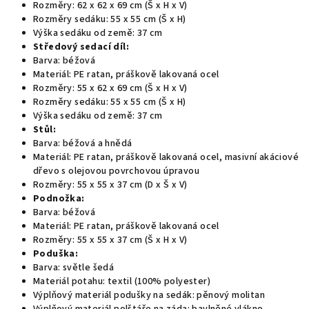
Rozměry: 62 x 62 x 69 cm (Š x H x V)
Rozměry sedáku: 55 x 55 cm (Š x H)
Výška sedáku od země: 37 cm
Středový sedací díl:
Barva: béžová
Materiál: PE ratan, práškově lakovaná ocel
Rozměry: 55 x 62 x 69 cm (Š x H x V)
Rozměry sedáku: 55 x 55 cm (Š x H)
Výška sedáku od země: 37 cm
Stůl:
Barva: béžová a hnědá
Materiál: PE ratan, práškově lakovaná ocel, masivní akáciové
dřevo s olejovou povrchovou úpravou
Rozměry: 55 x 55 x 37 cm (D x Š x V)
Podnožka:
Barva: béžová
Materiál: PE ratan, práškově lakovaná ocel
Rozměry: 55 x 55 x 37 cm (Š x H x V)
Poduška:
Barva: světle šedá
Materiál potahu: textil (100% polyester)
Výplňový materiál podušky na sedák: pěnový molitan