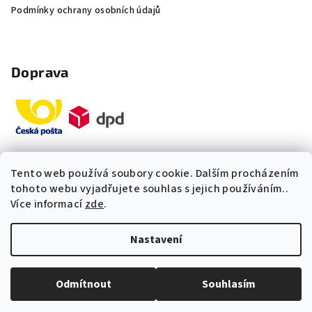
Podmínky ochrany osobních údajů
Doprava
Tento web používá soubory cookie. Dalším procházením
Platby
tohoto webu vyjadřujete souhlas s jejich používáním..
Více informací
zde
.
„Odpovídáme okamžitě. S čím
Nastavení
vám můžeme pomoci?“
Copyright 2026
Multidom.cz
. Všechna práva vyhrazena.
Upravit nastavení cookies
Odmítnout
Souhlasím
Vytvořil Shoptet Premium