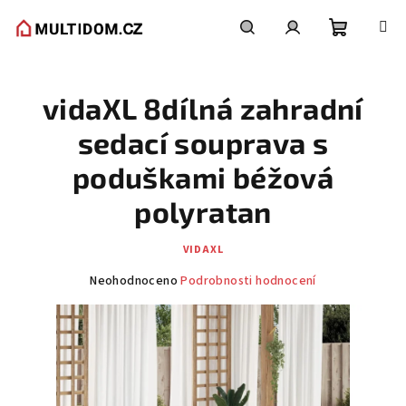
Přejít
na
obsah
Nákupní
Hledat
Přihlášení
vidaXL 8dílná zahradní
košík
sedací souprava s
poduškami béžová
polyratan
VIDAXL
Průměrné
Neohodnoceno
Podrobnosti hodnocení
hodnocení
produktu
je
0,0
z
5