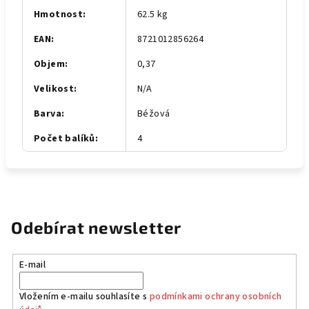
Hmotnost
:
62.5 kg
EAN
:
8721012856264
Objem
:
0,37
Velikost
:
N/A
Barva
:
Béžová
Počet balíků
:
4
Odebírat newsletter
E-mail
Vložením e-mailu souhlasíte s
podmínkami ochrany osobních