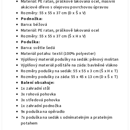
Materiál: PE ratan, práškově lakovaná ocel, masivní
akáciové dřevo s olejovou povrchovou úpravou
Rozměry: 55 x 55 x 37 cm (D x Š x V)
Podnožka:
Barva: béžová
Materiál: PE ratan, práškově lakovaná ocel
Rozměry: 55 x 55 x 37 cm (Š x H x V)
Poduška:
Barva: světle šedá
Materiál potahu: textil (100% polyester)
Výplňový materiál podušky na sedák: pěnový molitan
Výplňový materiál polštáře na záda: bavlněné vlákno
Rozměry podušky na sedák: 55 x 55 x 3 cm (Š x H x T)
Rozměry podušky za záda: 55 x 45 x 13 cm (D x Š x T)
Balení obsahuje:
1x zahradní stůl
3x rohová pohovka
3x středová pohovka
1x zahradní podnožka
9x poduška na opěradlo
7x poduška na sedák s odnímatelným a pratelným
potahem