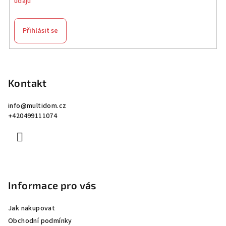
údajů
Přihlásit se
Z
á
p
Kontakt
a
info
@
multidom.cz
t
+420499111074
í
Informace pro vás
Jak nakupovat
Obchodní podmínky