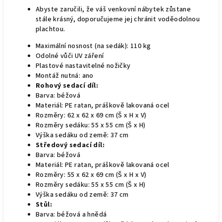
Abyste zaručili, že váš venkovní nábytek zůstane
stále krásný, doporučujeme jej chránit voděodolnou
plachtou.
Maximální nosnost (na sedák): 110 kg
Odolné vůči UV záření
Plastové nastavitelné nožičky
Montáž nutná: ano
Rohový sedací díl:
Barva: béžová
Materiál: PE ratan, práškově lakovaná ocel
Rozměry: 62 x 62 x 69 cm (Š x H x V)
Rozměry sedáku: 55 x 55 cm (Š x H)
Výška sedáku od země: 37 cm
Středový sedací díl:
Barva: béžová
Materiál: PE ratan, práškově lakovaná ocel
Rozměry: 55 x 62 x 69 cm (Š x H x V)
Rozměry sedáku: 55 x 55 cm (Š x H)
Výška sedáku od země: 37 cm
Stůl:
Barva: béžová a hnědá