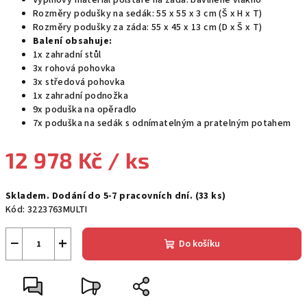
Výplňový materiál polštáře na záda: bavlněné vlákno
Rozměry podušky na sedák: 55 x 55 x 3 cm (Š x H x T)
Rozměry podušky za záda: 55 x 45 x 13 cm (D x Š x T)
Balení obsahuje:
1x zahradní stůl
3x rohová pohovka
3x středová pohovka
1x zahradní podnožka
9x poduška na opěradlo
7x poduška na sedák s odnímatelným a pratelným potahem
12 978 Kč
/ ks
Měrná
Skladem. Dodání do 5-7 pracovních dní.
(33 ks)
cena:
Kód:
3223763MULTI
−
+
Do košíku