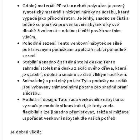
Odolný materiál: PE ratan neboli polyratan je pevný
syntetický materiál s nízkými nároky na údržbu, který
vypadá jako přírodní ratan. Je lehký, snadno se čistí a
běžně se používá pro venkovní nábytek díky své
dlouhé životnosti a odolnosti vůči povětrnostním
vlivům.
Pohodlné sezení: Tento venkovní nábytek se silně
polstrovanými poduškami a polštáři nabízí pohodlné
sezení.
Stabilní a snadno čistitelná stolní deska: Tento
zahradní stolek má desku z akáciového dřeva, která
je stabilní, odolná a snadno se čistí vlhkým hadříkem.
Snímatelný a pratelný potah: Tyto podušky na sedák
jsou vybaveny snímatelnými potahy pro snadné praní
a údržbu.
Modulární design: Tato sada venkovního nábytku se
vyznačuje modulární konstrukcí, je tedy zcela
flexibilní a lze ji snadno přemisťovat, takže si můžete
uspořádat venkovní nábytek dle vašich potřeb.
Je dobré vědět: