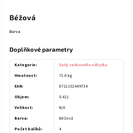
Béžová
Barva
Doplňkové parametry
Kategorie
:
Sady venkovního nábytku
Hmotnost
:
71.6 kg
EAN
:
8721102449734
Objem
:
0.421
Velikost
:
N/A
Barva
:
Béžová
Počet balíků
:
4