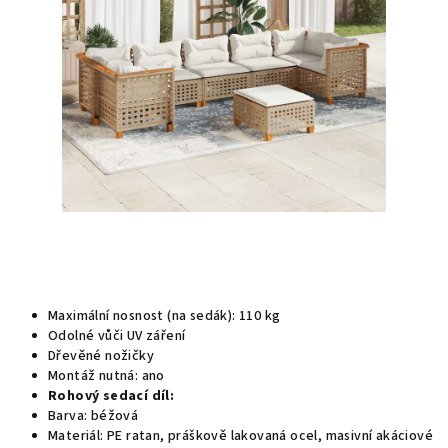
hvězdiček.
Maximální nosnost (na sedák): 110 kg
Odolné vůči UV záření
Dřevěné nožičky
Montáž nutná: ano
Rohový sedací díl:
Barva: béžová
Materiál: PE ratan, práškově lakovaná ocel, masivní akáciové