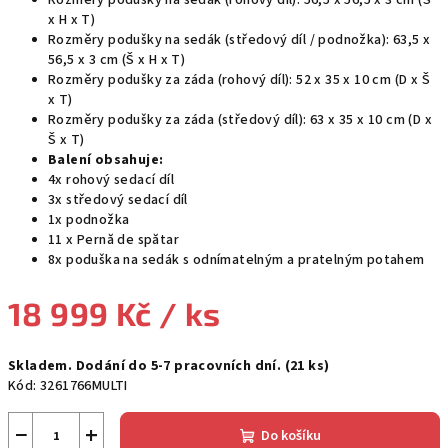
Rozměry podušky na sedák (rohový díl): 56,5 x 56,5 x 3 cm (Š
x H x T)
Rozměry podušky na sedák (středový díl / podnožka): 63,5 x
56,5 x 3 cm (Š x H x T)
Rozměry podušky za záda (rohový díl): 52 x 35 x 10 cm (D x Š
x T)
Rozměry podušky za záda (středový díl): 63 x 35 x 10 cm (D x
Š x T)
Balení obsahuje:
4x rohový sedací díl
3x středový sedací díl
1x podnožka
11 x Pernă de spătar
8x poduška na sedák s odnímatelným a pratelným potahem
18 999 Kč
/ ks
Měrná
Skladem. Dodání do 5-7 pracovních dní.
(21 ks)
cena:
Kód:
3261766MULTI
−
+
Do košíku