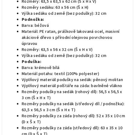
Rozměry: 63,5 x 63,5 x 62 cm (Š x H x V)
Rozměry sedáku: 63 x 56 cm (Š x H)
Výška sedáku od země (bez podušky): 32 cm
Podnožka:
Barva: béžová
Materiál: PE ratan, práškově lakovaná ocel, masivní
akáciové dřevo s přírodní olejovou povrchovou
úpravou
Rozměry: 63,5 x 56 x 32 cm (Š x H x V)
Výška sedáku od země (bez podušky): 32 cm
Poduška:
Barva: krémově bílá
Materiál potahu: textil (100% polyester)
Výplňový materiál podušky na sedák: pěnový molitan
Výplňový materiál polštáře na záda: bavlněné vlákno
Rozměry podušky na sedák (rohový díl): 56,5 x 56,5 x
3 cm (Š x H x T)
Rozměry podušky na sedák (středový díl / podnožka):
63,5 x 56,5 x 3 cm (Š x H x T)
Rozměry podušky za záda (rohový díl): 52 x 35 x 10 cm
(D x Š x T)
Rozměry podušky za záda (středový díl): 63 x 35 x 10
cm (D x Š x T)