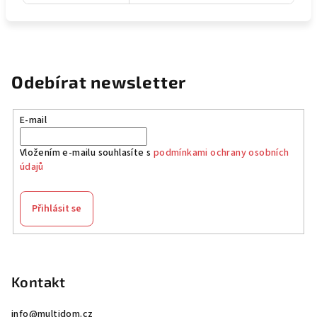
Odebírat newsletter
E-mail
Vložením e-mailu souhlasíte s
podmínkami ochrany osobních
údajů
Přihlásit se
Z
á
p
Kontakt
a
info
@
multidom.cz