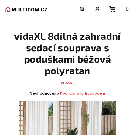
Přejít
na
obsah
Nákupní
Hledat
Přihlášení
vidaXL 8dílná zahradní
košík
sedací souprava s
poduškami béžová
polyratan
VIDAXL
Průměrné
Neohodnoceno
Podrobnosti hodnocení
hodnocení
produktu
je
0,0
z
5