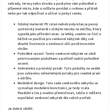
zahrady, terasy nebo dvorku a poskytne vám pohodlné a
příjemné místo, kde si můžete povídat s rodinou a přáteli
nebo jen tak odpočívat a užívat si pobyt venku.
Odolný materiál: PE ratan neboli polyratan je pevný
syntetický materiál s nízkými nároky na údržbu, který
vypadá jako přírodní ratan. Je lehký, snadno se čistí a
běžně se používá pro venkovní nábytek díky své
dlouhé životnosti a odolnosti vůči povětrnostním
vlivům.
Pohodlné sezení: Tento venkovní nábytek se silně
polstrovanými poduškami a polštáři nabízí pohodlné
sezení.
Snímatelný a pratelný potah: Tyto podušky na sedák
jsou vybaveny snímatelnými potahy pro snadné praní
a údržbu.
Modulární design: Tato sada venkovního nábytku se
vyznačuje modulární konstrukcí, je tedy zcela
flexibilní a lze ji snadno přemisťovat, takže si můžete
uspořádat venkovní nábytek dle vašich potřeb.
Je dobré vědět: