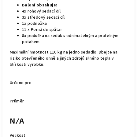
Balení obsahuje:
4x rohový sedací díl
3x středový sedací díl
1x podnožka
11 x Pernă de spătar
8x poduška na sedák s odnímatelným a pratelným
potahem
Maximální hmotnost 110 kg na jedno sedadlo. Dbejte na
riziko otevřeného ohně a jiných zdrojů silného tepla v
blízkosti výrobku.
Určeno pro
Průměr
N/A
Velikost