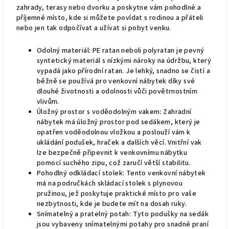
zahrady, terasy nebo dvorku a poskytne vám pohodlné a
příjemné místo, kde si můžete povídat s rodinou a přáteli
nebo jen tak odpočívat a užívat si pobyt venku.
Odolný materiál: PE ratan neboli polyratan je pevný
syntetický materiál s nízkými nároky na údržbu, který
vypadá jako přírodní ratan. Je lehký, snadno se čistí a
běžně se používá pro venkovní nábytek díky své
dlouhé životnosti a odolnosti vůči povětrnostním
vlivům.
Úložný prostor s voděodolným vakem: Zahradní
nábytek má úložný prostor pod sedákem, který je
opatřen voděodolnou vložkou a poslouží vám k
ukládání podušek, hraček a dalších věcí. Vnitřní vak
lze bezpečně připevnit k venkovnímu nábytku
pomocí suchého zipu, což zaručí větší stabilitu.
Pohodlný odkládací stolek: Tento venkovní nábytek
má na područkách skládací stolek s plynovou
pružinou, jež poskytuje praktické místo pro vaše
nezbytnosti, kde je budete mít na dosah ruky.
Snímatelný a pratelný potah: Tyto podušky na sedák
jsou vybaveny snímatelnými potahy pro snadné praní