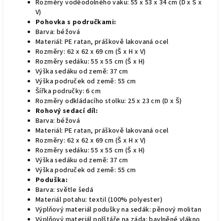
Rozměry voděodolného vaku: 55 x 53 x 34 cm (D x Š x
V)
Pohovka s područkami:
Barva: béžová
Materiál: PE ratan, práškově lakovaná ocel
Rozměry: 62 x 62 x 69 cm (Š x H x V)
Rozměry sedáku: 55 x 55 cm (Š x H)
Výška sedáku od země: 37 cm
Výška područek od země: 55 cm
Šířka područky: 6 cm
Rozměry odkládacího stolku: 25 x 23 cm (D x Š)
Rohový sedací díl:
Barva: béžová
Materiál: PE ratan, práškově lakovaná ocel
Rozměry: 62 x 62 x 69 cm (Š x H x V)
Rozměry sedáku: 55 x 55 cm (Š x H)
Výška sedáku od země: 37 cm
Výška područek od země: 55 cm
Poduška:
Barva: světle šedá
Materiál potahu: textil (100% polyester)
Výplňový materiál podušky na sedák: pěnový molitan
Výplňový materiál polštáře na záda: bavlněné vlákno