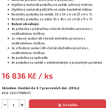
Materiál potahu: textil (100% polyester)
Výplňový materiál podušky na sedák: pěnový molitan
Výplňový materiál polštáře na záda: bavlněné vlákno
Rozměry podušky na sedák: 55 x 55 x 3 cm (Š x H x T)
Rozměry podušky za záda: 55 x 45 x 13 cm (D x Š x T)
Balení obsahuje:
4x pohovka s područkou včetně úložného prostoru s
voděodolnou vložkou
1x rohový sedací díl včetně úložného prostoru s
voděodolnou vložkou
3x středový sedací díl včetně úložného prostoru s
voděodolnou vložkou
9x poduška na opěradlo
8x poduška na sedák s odnímatelným a pratelným potahem
16 836 Kč
/ ks
Měrná
Skladem. Dodání do 5-7 pracovních dní.
(39 ks)
cena:
Kód:
3252776MULTI
−
+
Do košíku