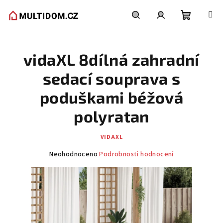
Přejít
na
obsah
Nákupní
Hledat
Přihlášení
vidaXL 8dílná zahradní
košík
sedací souprava s
poduškami béžová
polyratan
VIDAXL
Průměrné
Neohodnoceno
Podrobnosti hodnocení
hodnocení
produktu
je
0,0
z
5