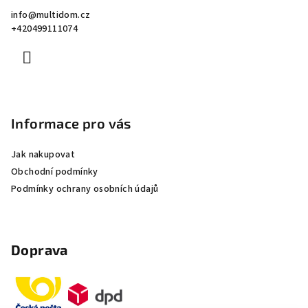
a
info
@
multidom.cz
t
+420499111074
í
Informace pro vás
Jak nakupovat
Obchodní podmínky
Podmínky ochrany osobních údajů
Doprava