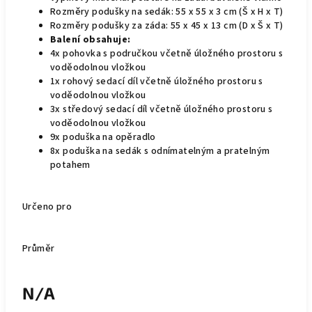
Rozměry podušky na sedák: 55 x 55 x 3 cm (Š x H x T)
Rozměry podušky za záda: 55 x 45 x 13 cm (D x Š x T)
Balení obsahuje:
4x pohovka s područkou včetně úložného prostoru s
voděodolnou vložkou
1x rohový sedací díl včetně úložného prostoru s
voděodolnou vložkou
3x středový sedací díl včetně úložného prostoru s
voděodolnou vložkou
9x poduška na opěradlo
8x poduška na sedák s odnímatelným a pratelným
potahem
Určeno pro
Průměr
N/A