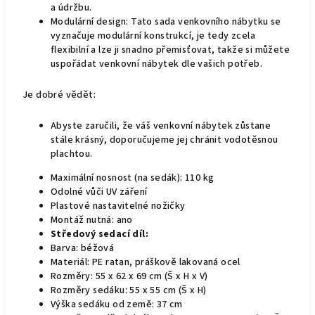
a údržbu.
Modulární design: Tato sada venkovního nábytku se
vyznačuje modulární konstrukcí, je tedy zcela
flexibilní a lze ji snadno přemisťovat, takže si můžete
uspořádat venkovní nábytek dle vašich potřeb.
Je dobré vědět:
Abyste zaručili, že váš venkovní nábytek zůstane
stále krásný, doporučujeme jej chránit vodotěsnou
plachtou.
Maximální nosnost (na sedák): 110 kg
Odolné vůči UV záření
Plastové nastavitelné nožičky
Montáž nutná: ano
Středový sedací díl:
Barva: béžová
Materiál: PE ratan, práškově lakovaná ocel
Rozměry: 55 x 62 x 69 cm (Š x H x V)
Rozměry sedáku: 55 x 55 cm (Š x H)
Výška sedáku od země: 37 cm