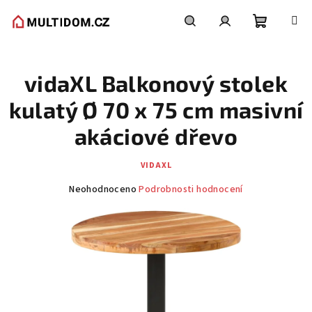
Přejít
na
obsah
Nákupní
Hledat
Přihlášení
vidaXL Balkonový stolek
košík
kulatý Ø 70 x 75 cm masivní
akáciové dřevo
VIDAXL
Průměrné
Neohodnoceno
Podrobnosti hodnocení
hodnocení
produktu
je
0,0
z
5
hvězdiček.