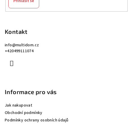
Přihlásit se
Z
á
p
Kontakt
a
info
@
multidom.cz
t
+420499111074
í
Informace pro vás
Jak nakupovat
Obchodní podmínky
Podmínky ochrany osobních údajů