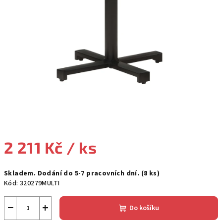
2 211 Kč
/ ks
Měrná
Skladem. Dodání do 5-7 pracovních dní.
(8 ks)
cena:
Kód:
320279MULTI
−
+
Do košíku