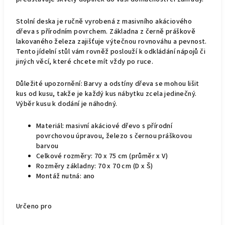
Stolní deska je ručně vyrobená z masivního akáciového
dřeva s přírodním povrchem. Základna z černě práškově
lakovaného železa zajišťuje výtečnou rovnováhu a pevnost.
Tento jídelní stůl vám rovněž poslouží k odkládání nápojů či
jiných věcí, které chcete mít vždy po ruce.
Důležité upozornění: Barvy a odstíny dřeva se mohou lišit
kus od kusu, takže je každý kus nábytku zcela jedinečný.
Výběr kusu k dodání je náhodný.
Materiál: masivní akáciové dřevo s přírodní
povrchovou úpravou, železo s černou práškovou
barvou
Celkové rozměry: 70 x 75 cm (průměr x V)
Rozměry základny: 70 x 70 cm (D x Š)
Montáž nutná: ano
Určeno pro