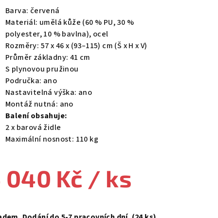
duktu
Barva: červená
Materiál: umělá kůže (60 % PU, 30 %
polyester, 10 % bavlna), ocel
Rozměry: 57 x 46 x (93–115) cm (Š x H x V)
Průměr základny: 41 cm
zdiček.
S plynovou pružinou
Područka: ano
Nastavitelná výška: ano
Montáž nutná: ano
Balení obsahuje:
2 x barová židle
Maximální nosnost: 110 kg
 040 Kč
/ ks
ná
a:
adem. Dodání do 5-7 pracovních dní.
(24 ks)