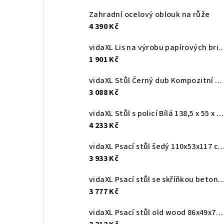
Zahradní ocelový oblouk na růže
4 390 Kč
vidaXL Lis na výrobu papírových briket ocel 38x31x18 c
1 901 Kč
vidaXL Stůl Černý dub Kompozitní dřevo 140 x 50 x 75 cm
3 088 Kč
vidaXL Stůl s policí Bílá 138,5 x 55 x 143 cm Kompozitní dřevo
4 233 Kč
vidaXL Psací stůl šedý 110x53x117 cm masivní bor
3 933 Kč
vidaXL Psací stůl se skříňkou betonově šedý kompozi
3 777 Kč
vidaXL Psací stůl old wood 86x49x76 cm kompozitní dřevo