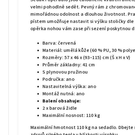
velmi pohodlně sedět. Pevný rám z chromované 
mimořádnou odolnost a dlouhou životnost. Pr
pístem umožňuje nastavit si výšku stoličky dl
opěrka nohou vám zase při sezení poskytnou 
Barva: červená
Materiál: umělá kůže (60 % PU, 30 % polye
Rozměry: 57 x 46 x (93–115) cm (Š x H x V)
Průměr základny: 41 cm
S plynovou pružinou
Područka: ano
Nastavitelná výška: ano
Montáž nutná: ano
Balení obsahuje:
2 x barová židle
Maximální nosnost: 110 kg
Maximální hmotnost 110 kg na sedadlo. Dbejte 
zdrojů silného tepla v blízkosti výrobku.