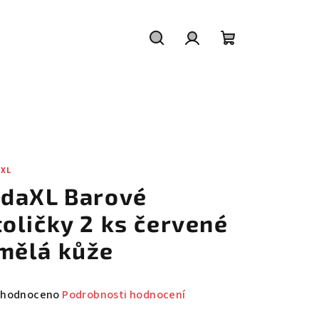
Hledat
Přihlášení
Nákupní
košík
AXL
idaXL Barové
toličky 2 ks červené
mělá kůže
měrné
hodnoceno
Podrobnosti hodnocení
nocení