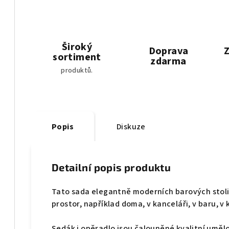
Široký
Doprava
Z
sortiment
zdarma
produktů.
Popis
Diskuze
Detailní popis produktu
Tato sada elegantně moderních barových stoli
prostor, například doma, v kanceláři, v baru, 
Sedák i opěradlo jsou čalouněné kvalitní uměl