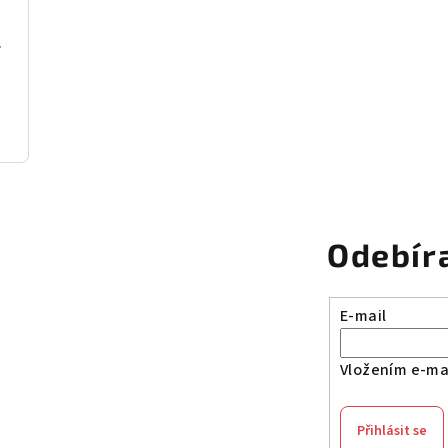
 samet
Odebír
E-mail
Vložením e-mai
Přihlásit se