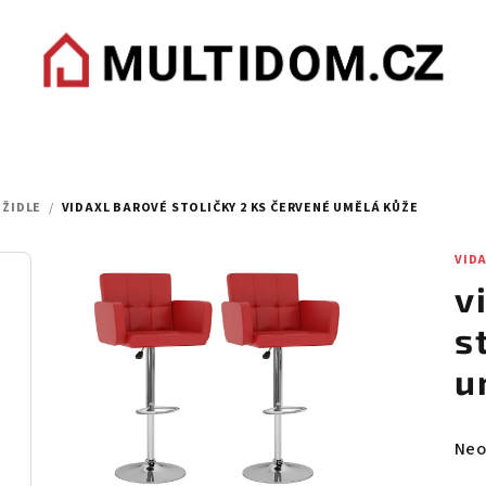
 ŽIDLE
/
VIDAXL BAROVÉ STOLIČKY 2 KS ČERVENÉ UMĚLÁ KŮŽE
VID
v
s
u
Prů
Neo
hod