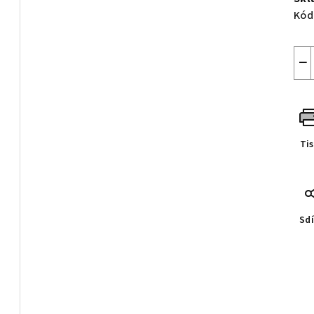
Kód
−
Ti
Sdí