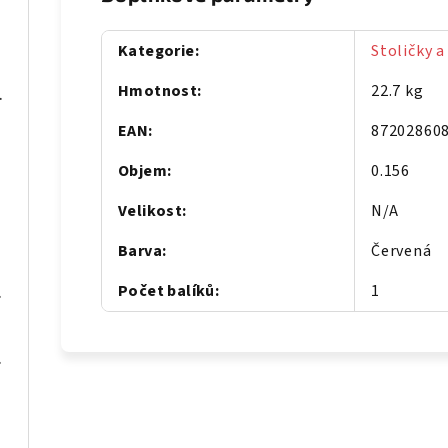
Kategorie
:
Stoličky a
Hmotnost
:
22.7 kg
m černo-červený
EAN
:
87202860
Objem
:
0.156
Velikost
:
N/A
Barva
:
Červená
Počet balíků
:
1
ové dřevo
tní dřevo