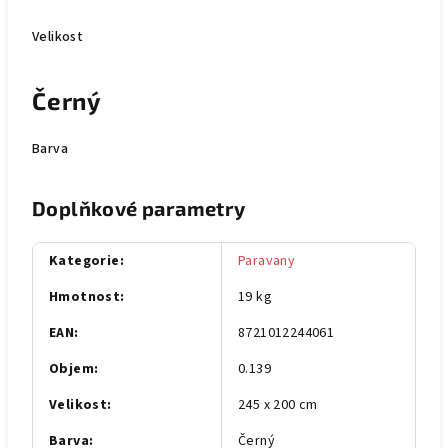
Velikost
Černý
Barva
Doplňkové parametry
Kategorie
:
Paravany
Hmotnost
:
19 kg
EAN
:
8721012244061
Objem
:
0.139
Velikost
:
245 x 200 cm
Barva
:
Černý