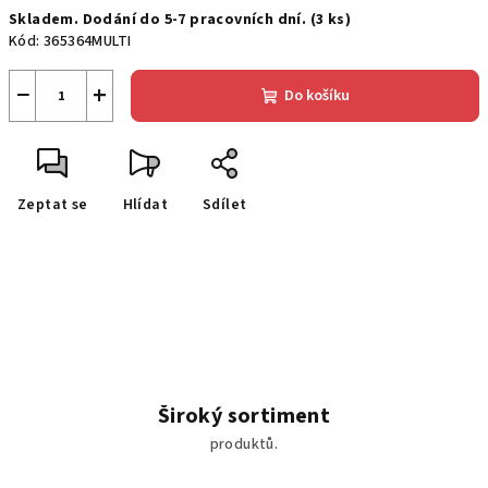
Měrná
Skladem. Dodání do 5-7 pracovních dní.
(3 ks)
cena:
Kód:
365364MULTI
−
+
Do košíku
Zeptat se
Hlídat
Sdílet
Široký sortiment
produktů.