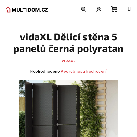
Přejít
na
obsah
Nákupní
Hledat
Přihlášení
vidaXL Dělicí stěna 5
košík
panelů černá polyratan
VIDAXL
Průměrné
Neohodnoceno
Podrobnosti hodnocení
hodnocení
produktu
je
0,0
z
5
hvězdiček.