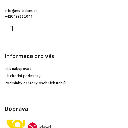
a
info
@
multidom.cz
t
+420499111074
í
Informace pro vás
Jak nakupovat
Obchodní podmínky
Podmínky ochrany osobních údajů
Doprava