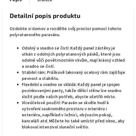
Popis
Diskuze
Detailní popis produktu
Ozdobte si domov a rozdělte svůj prostor pomocí tohoto
polyratanového paravánu.
Odolný a snadno se čistí: Každý panel zástěny je
utkán z odolných polyratanových pásků, které jsou
odolné vůči povětrnostním vlivům, mají krásný vzhled
a snadno se čistí.
Stabilní rám: Práškově lakovaný ocelový rám zajišťuje
pevnost a stabilitu.
Flexibilní a snadno se skládá: Každý panel je spojen
pozinkovanými panty, takže dělicí stěnu lze snadno
složit podle vašich potřeb, abyste ušetřili místo.
Víceúčelové použití: Paraván se skvěle hodí k
vytvoření soukromého prostoru v interiéru i
exteriéru, například v ložnici, obývacím pokoji,
kanceláři atd. Můžete ho také umístit před okno, aby
blokoval intenzivní sluneční světlo.